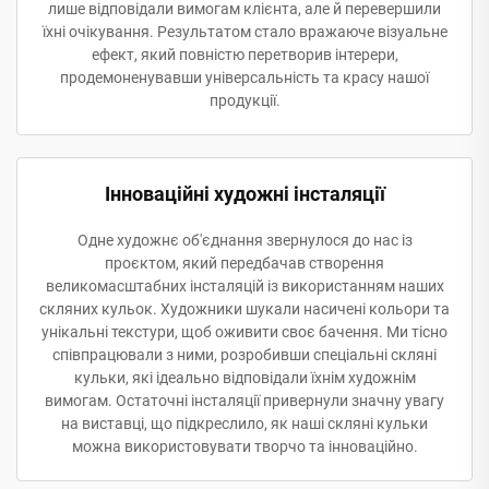
лише відповідали вимогам клієнта, але й перевершили
їхні очікування. Результатом стало вражаюче візуальне
ефект, який повністю перетворив інтерери,
продемоненувавши універсальність та красу нашої
продукції.
Інноваційні художні інсталяції
Одне художнє об'єднання звернулося до нас із
проєктом, який передбачав створення
великомасштабних інсталяцій із використанням наших
скляних кульок. Художники шукали насичені кольори та
унікальні текстури, щоб оживити своє бачення. Ми тісно
співпрацювали з ними, розробивши спеціальні скляні
кульки, які ідеально відповідали їхнім художнім
вимогам. Остаточні інсталяції привернули значну увагу
на виставці, що підкреслило, як наші скляні кульки
можна використовувати творчо та інноваційно.