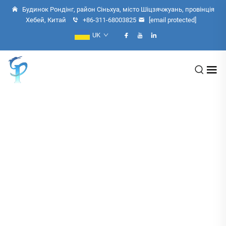
Будинок Рондінг, район Сіньхуа, місто Шіцзячжуань, провінція
Хебей, Китай
+86-311-68003825
[email protected]
UK