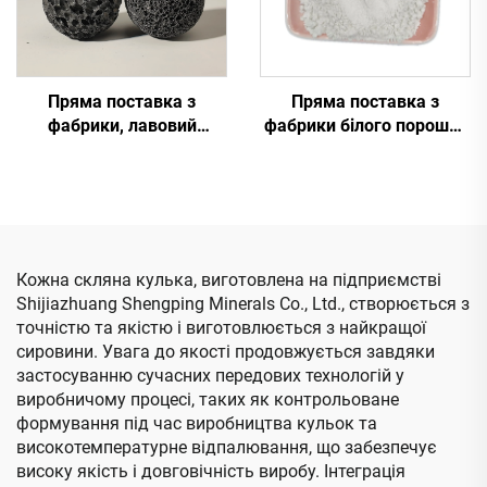
Пряма поставка з
Пряма поставка з
фабрики, лавовий
фабрики білого порошку
камінь, олійний дифузор,
гідроксиду кальцію,
камінь з полірованою
гашеного вапна для
поверхнею, свіже
будівництва доріг
повітря, чорний/
червоний колір
Кожна скляна кулька, виготовлена на підприємстві
Shijiazhuang Shengping Minerals Co., Ltd., створюється з
точністю та якістю і виготовлюється з найкращої
сировини. Увага до якості продовжується завдяки
застосуванню сучасних передових технологій у
виробничому процесі, таких як контрольоване
формування під час виробництва кульок та
високотемпературне відпалювання, що забезпечує
високу якість і довговічність виробу. Інтеграція