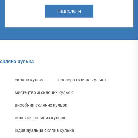
Надіслати
скляна кулька
скляна кулька
прозора скляна кулька
мистецтво зі скляних кульок
виробник скляних кульок
колекція скляних кульок
індивідуальна скляна кулька