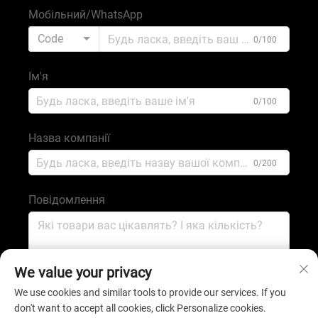
Мобільний/WhatsApp
Code
0/100
Ім'я
0/100
Назва компанії
0/200
Повідомлення
0/1000
We value your privacy
We use cookies and similar tools to provide our services. If you
don't want to accept all cookies, click Personalize cookies.
Надіслати