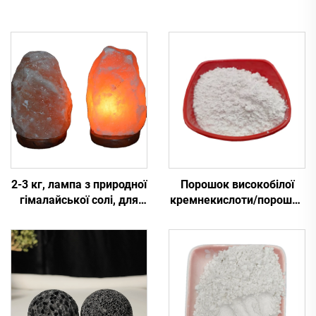
2-3 кг, лампа з природної
Порошок високобілої
гімалайської солі, для
кремнекислоти/порошок
декоративних цілей
кварцу