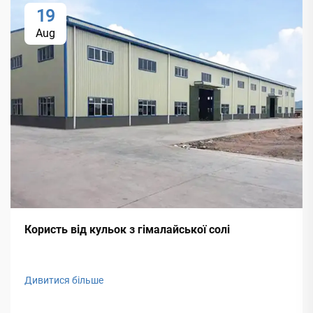
19
Aug
Користь від кульок з гімалайської солі
Дивитися більше