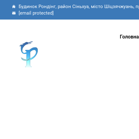
Будинок Рондінг, район Сіньхуа, місто Шіцзячжуань, п
[email protected]
Головна