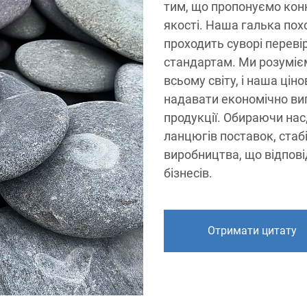
тим, що пропонуємо конк
якості. Наша галька пох
проходить суворі переві
стандартам. Ми розумієм
всьому світу, і наша цін
надавати економічно виг
продукції. Обираючи нас
ланцюгів поставок, стабі
виробництва, що відпов
бізнесів.
Отримати цитату