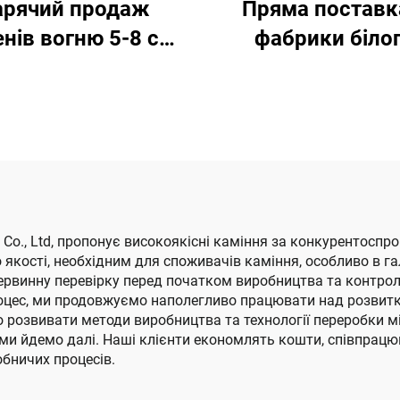
арячий продаж
Пряма поставк
нів вогню 5-8 см,
фабрики біло
ні лавові камені,
порошку гідрок
лька, камені для
кальцію, гашен
ни, вогняне скло,
вапна для будівн
ні для вогнища на
доріг
улиці, садового
ландшафтного
дизайну
s Co., Ltd, пропонує високоякісні каміння за конкурентосп
 якості, необхідним для споживачів каміння, особливо в г
рвинну перевірку перед початком виробництва та контролем
оцес, ми продовжуємо наполегливо працювати над розвит
 розвивати методи виробництва та технології переробки м
 ми йдемо далі. Наші клієнти економлять кошти, співпрац
обничих процесів.