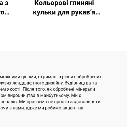
а з
Кольорові глиняні
го
кульки для рукав’я
сиду
відстрілювача для
ого
тренування на
ицтва
відкритому повітрі
роможними цінами, отримані з різних оброблених
алузях ландшафтного дизайну, будівництва та
 якості. Після того, як оброблені мінерали
ком виробництва в майбутньому. Ми є
інералів. Ми прагнемо не просто задовольняти
юючи з нами, адже ми робимо акцент на