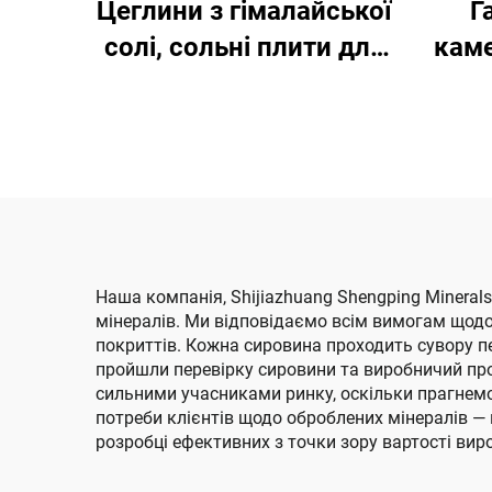
Цеглини з гімалайської
Г
солі, сольні плити для
каме
сауни
чор
га
сау
каме
в
Наша компанія, Shijiazhuang Shengping Mineral
мінералів. Ми відповідаємо всім вимогам щодо
покриттів. Кожна сировина проходить сувору пе
пройшли перевірку сировини та виробничий пр
сильними учасниками ринку, оскільки прагнемо
потреби клієнтів щодо оброблених мінералів —
розробці ефективних з точки зору вартості вир