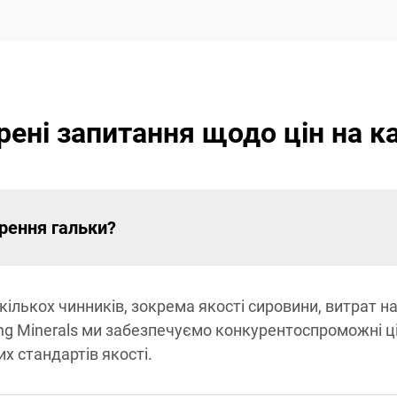
ені запитання щодо цін на к
рення гальки?
кількох чинників, зокрема якості сировини, витрат н
ping Minerals ми забезпечуємо конкурентоспроможні ці
х стандартів якості.