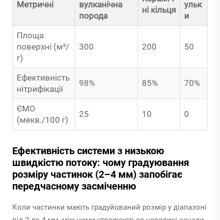
Метричні
вулканічна
ульк
ні кільця
порода
и
Площа
поверхні (м²/
300
200
50
г)
Ефективність
98%
85%
70%
нітрифікації
ЄМО
25
10
0
(мекв./100 г)
Ефективність системи з низькою
швидкістю потоку: чому градуювання
розміру частинок (2–4 мм) запобігає
передчасному засміченню
Коли частинки мають градуйований розмір у діапазоні
від 2 до 4 мм, між ними утворюються невеликі канали