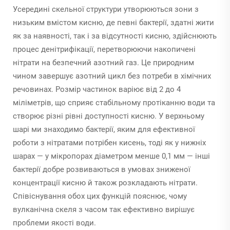
Усередині скельної структури утворюються зони з
низьким вмістом кисню, де певні бактерії, здатні жити
як за наявності, так і за відсутності кисню, здійснюють
процес денітрифікації, перетворюючи накопичені
нітрати на безпечний азотний газ. Це природним
чином завершує азотний цикл без потреби в хімічних
речовинах. Розмір частинок варіює від 2 до 4
міліметрів, що сприяє стабільному протіканню води та
створює різні рівні доступності кисню. У верхньому
шарі ми знаходимо бактерії, яким для ефективної
роботи з нітратами потрібен кисень, тоді як у нижніх
шарах — у мікропорах діаметром менше 0,1 мм — інші
бактерії добре розвиваються в умовах зниженої
концентрації кисню й також розкладають нітрати.
Співіснування обох цих функцій пояснює, чому
вулканічна скеля з часом так ефективно вирішує
проблеми якості води.