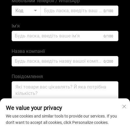
Мобільний телефон / WhatsApp
Код
0/100
Ім'я
0/100
Назва компанії
0/200
Повідомлення
0/1000
We value your privacy
We use cookies and similar tools to provide our services. If you
don't want to accept all cookies, click Personalize cookies.
Надіслати