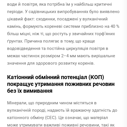
води й повітря, яка потрібна їм у найбільш критичні
періоди. У садівницьких випробуваннях було виявлено
цікавий факт: сходинки, посаджені у вулканічний
камінь, формують кореневі системи приблизно на 40 %
більш міцні, ніж ті, що ростуть у звичайних торф’яних
ґрунтах. Причина полягає в тому, що краще
водовідведення та постійна циркуляція повітря в
межах частинок розміром 2–4 мм мають вирішальне
значення для здорового розвитку коренів.
Катіонний обмінний потенціал (КОП)
покращує утримання поживних речовин
без їх вимивання
Мінерали, що природним чином містяться в
вулканічній породі, надають їй вражаючу здатність до
катіонного обміну (CEC). Це означає, що матеріал
може утримувати важливі поживні речовини, такі як