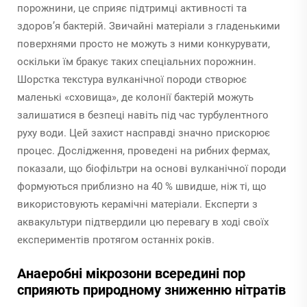
порожнини, це сприяє підтримці активності та
здоров’я бактерій. Звичайні матеріали з гладенькими
поверхнями просто не можуть з ними конкурувати,
оскільки їм бракує таких спеціальних порожнин.
Шорстка текстура вулканічної породи створює
маленькі «сховища», де колонії бактерій можуть
залишатися в безпеці навіть під час турбулентного
руху води. Цей захист насправді значно прискорює
процес. Дослідження, проведені на рибних фермах,
показали, що біофільтри на основі вулканічної породи
формуються приблизно на 40 % швидше, ніж ті, що
використовують керамічні матеріали. Експерти з
аквакультури підтвердили цю перевагу в ході своїх
експериментів протягом останніх років.
Анаеробні мікрозони всередині пор
сприяють природному зниженню нітратів