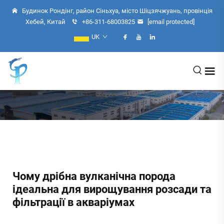
Будинок Рондінг, район Сіньхуа, місто Шіцзячжуань, провінція
Хебей, Китай
+86-311-68003825
[email protected]
UK
Чому дрібна вулканічна порода
ідеальна для вирощування розсади та
фільтрації в акваріумах