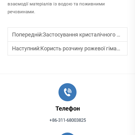
взаємодії матеріалів із водою та поживними
речовинами.
Попередній:
Застосування кристалічного кварцовго піску у виробництві скла та ювелірних виробів
Наступний:
Користь розчину рожевої гімалайської морської солі для приготування їжі та догляду за шкірою
Телефон
+86-311-68003825