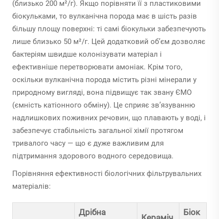
(близько 200 м²/г). Якщо порівняти її з пластиковими
біокульками, то вулканічна порода має в шість разів
більшу площу поверхні: ті самі біокульки забезпечують
лише близько 50 м²/г. Цей додатковий об’єм дозволяє
бактеріям швидше колонізувати матеріал і
ефективніше перетворювати амоніак. Крім того,
оскільки вулканічна порода містить різні мінерали у
природному вигляді, вона підвищує так звану ЄМО
(ємність катіонного обміну). Це сприяє зв’язуванню
надлишкових поживних речовин, що плавають у воді, і
забезпечує стабільність загальної хімії протягом
тривалого часу — що є дуже важливим для
підтримання здорового водного середовища.
Порівняння ефективності біологічних фільтрувальних
матеріалів:
Дрібна
Біок
Кераміч