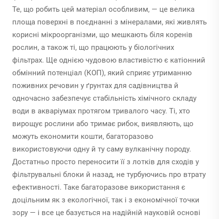
Те, що робить цей матеріал особливим, — це велика
площа поверхні в поєднанні з мінералами, які живлять
корисні мікроорганізми, що мешкають біля коренів
рослин, а також ті, що працюють у біологічних
фільтрах. Ще однією чудовою властивістю є катіонний
обмінний потенціал (КОП), який сприяє утриманню
поживних речовин у ґрунтах для садівництва й
одночасно забезпечує стабільність хімічного складу
води в акваріумах протягом тривалого часу. Ті, хто
вирощує рослини або тримає рибок, виявляють, що
можуть економити кошти, багаторазово
використовуючи одну й ту саму вулканічну породу.
Достатньо просто переносити її з лотків для сходів у
фільтрувальні блоки й назад, не турбуючись про втрату
ефективності. Таке багаторазове використання є
доцільним як з екологічної, так і з економічної точки
зору — і все це базується на надійній науковій основі