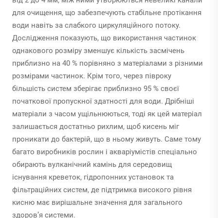
для очищення, що забезпечують стабільне протікання
води навіть за слабкого циркуляційного потоку.
Дослідження показують, що використання частинок
однакового розміру зменшує кількість засмічень
приблизно на 40 % порівняно з матеріалами з різними
розмірами частинок. Крім того, через півроку
більшість систем зберігає приблизно 95 % своєї
початкової пропускної здатності для води. Дрібніші
матеріали з часом ущільнюються, тоді як цей матеріал
залишається достатньо рихлим, щоб кисень міг
проникати до бактерій, що в ньому живуть. Саме тому
багато виробників рослин і акваріумістів спеціально
обирають вулканічний камінь для середовищ
існування креветок, гідропонних установок та
фільтраційних систем, де підтримка високого рівня
кисню має вирішальне значення для загального
здоров’я системи.