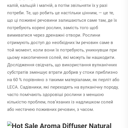
калій, кальцій і магній, а потім звільняти їх у разі
потреби. Те, що робить це настільки цінним, — це те,
що ці поживні речовини залишаються саме там, де їх
потребують корені рослин, замість того щоб
вимиватися через дренажні отвори. Рослини
отримують доступ до необхідних їм речовин саме в
той момент, коли вони їх потребують, уникнувши при
цьому накопичення солей, які можуть їм нашкодити.
Дослідження свідчать, що використання вулканічних
субстратів зменшує втрати добрив у стоки приблизно
на 60 % порівняно з такими матеріалами, як перліт або
LECA. Садівники, які переходять на вулканічну породу,
часто помічають здоровіші рослини з меншою
кількістю проблем, пов’язаних із надлишком солей
або нестачею поживних речовин, з часом.