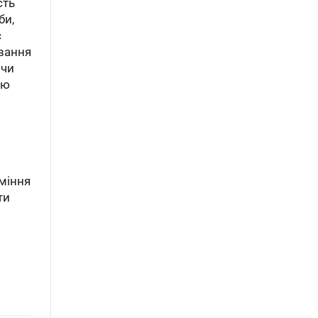
сть
би,
є
ування
 чи
ою
уміння
ти