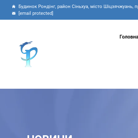
Будинок Рондінг, район Сіньхуа, місто Шіцзячжуань, п
[email protected]
Головна