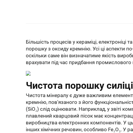
Більшість процесів у кераміці, електроніці 
порошку з оксиду кремнію. Усі ці аспекти п
оскільки саме він визначатиме якість виробн
врахувати під час придбання промислового 
Чистота порошку силіц
Чистота мінералу є дуже важливим елемент
кремнію, пов'язаного з його функціональніс
(SiO₂) слід оцінювати. Наприклад, у звіті комп
плавлений кварцовий пісок має концентрацію
виробництва електронних компонентів. У ць
інших хімічних речовин, особливо Fe₂O₃. У р