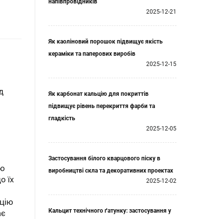
напівпровідників
2025-12-21
Як каоліновий порошок підвищує якість
кераміки та паперових виробів
2025-12-15
д
Як карбонат кальцію для покриттів
підвищує рівень перекриття фарби та
гладкість
2025-12-05
Застосування білого кварцового піску в
ію
виробництві скла та декоративних проектах
о їх
2025-12-02
ацію
Кальцит технічного ґатунку: застосування у
ає