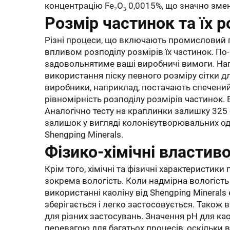
концентрацію Fe₂O₃ 0,0015%, що значно зме
Розмір частинок та їх р
Різні процеси, що включають промисловий 
впливом розподілу розмірів їх частинок. По
задовольнятиме ваші виробничі вимоги. Напр
використання піску певного розміру сітки д
виробники, наприклад, постачають спечений
рівномірність розподілу розмірів частинок. 
Аналогічно тесту на краплинки залишку 325 с
залишок у вигляді колонієутворювальних од
Shengping Minerals.
Фізико-хімічні властиво
Крім того, хімічні та фізичні характеристик
зокрема вологість. Коли надмірна вологість 
використанні каоліну від Shengping Minerals
зберігається і легко застосовується. Також
для різних застосувань. Значення pH для као
перевагою для багатьох процесів, оскільки 