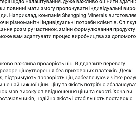
ерії щодо налаштування, дуже важливо оцінити здатні
ки повинні мати змогу пропонувати індивідуальні виро
нди. Наприклад, компанія Shengping Minerals виготовля
чи різноманітні індивідуальні потреби клієнтів. Спілк
вання розміру частинок, зміни формулювання продукту
поможе вам адаптувати процес виробництва за допомог
наково важлива прозорість цін. Віддавайте перевагу
розоре ціноутворення без прихованих платежів. Деякі
s, підтримують прозорість цін, забезпечуючи чітке роз
лише найнижчої ціни. Ціну та якість потрібно збалансува
к мав високу співвідношення ціни та якості. Хоча ви
стачальників, надійна якість і стабільність поставок є