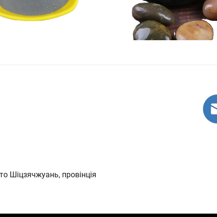
сто Шіцзячжуань, провінція