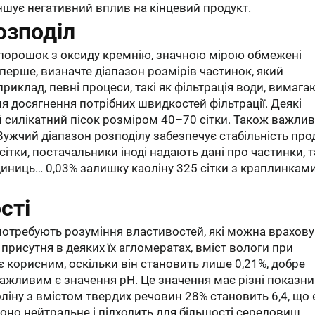
ншує негативний вплив на кінцевий продукт.
озподіл
порошок з оксиду кремнію, значною мірою обмежені
-перше, визначте діапазон розмірів частинок, який
иклад, певні процеси, такі як фільтрація води, вимага
ля досягнення потрібних швидкостей фільтрації. Деякі
 силікатний пісок розміром 40–70 сітки. Також важли
Вужчий діапазон розподілу забезпечує стабільність прод
ітки, постачальники іноді надають дані про частинки, т
иниць… 0,03% залишку каоліну 325 сітки з краплинками
сті
и потребують розуміння властивостей, які можна врахову
присутня в деяких їх агломератах, вміст вологи при
 є корисним, оскільки він становить лише 0,21%, добре
 важливим є значення pH. Це значення має різні показн
ліну з вмістом твердих речовин 28% становить 6,4, що 
воно нейтральне і підходить для більшості середовищ,