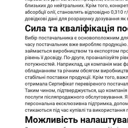
близьких до нейтральних. Крім того, конкрет
абсорбції олії, становлять відповідно 0,310 г
довідкові дані для розрахунку дозування як п
Сила та кваліфікація п
Вибір постачальника є основоположним для з
часу постачальник вже виробляє продукцію. Н
займається виробництвом та експортом прод
рівень її досвіду. По-друге, проаналізуйте 
потужностей. Наприклад, ця компанія має ф
обладнанням та річним обсягом виробництва
стабільні поставки продукції. Крім того, важ
отримала Сертифікат перевіреного постачаль
Таким чином, підтверджується, що компанія
послуги післяпродажного обслуговування. Я
персональна ексклюзивна підтримка, допом
стикаються під час купівлі та використання 
Можливість налаштува