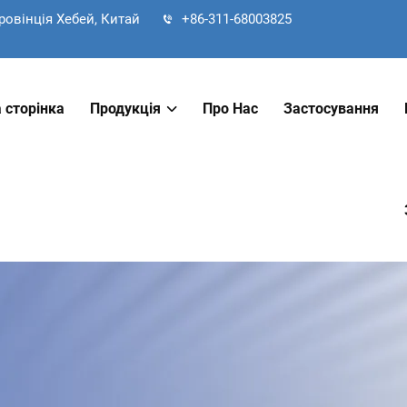
ровінція Хебей, Китай
+86-311-68003825
 сторінка
Продукція
Про Нас
Застосування