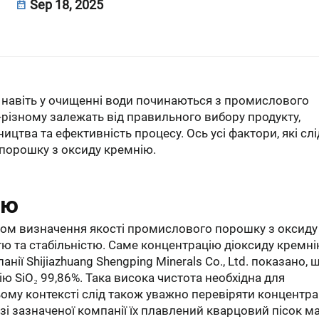
Sep 18, 2025
та навіть у очищенні води починаються з промислового
о-різному залежать від правильного вибору продукту,
ицтва та ефективність процесу. Ось усі фактори, які слі
порошку з оксиду кремнію.
ію
ом визначення якості промислового порошку з оксиду
тю та стабільністю. Саме концентрацію діоксиду кремн
анії Shijiazhuang Shengping Minerals Co., Ltd. показано, щ
 SiO₂ 99,86%. Така висока чистота необхідна для
ому контексті слід також уважно перевіряти концентр
азі зазначеної компанії їх плавлений кварцовий пісок м