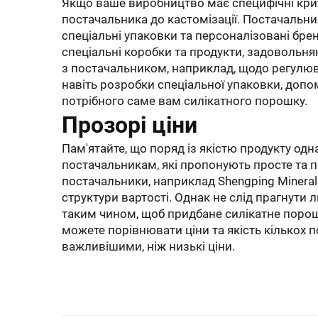
Якщо ваше виробництво має специфічні крит
постачальника до кастомізації. Постачальни
спеціальні упаковки та персоналізовані бре
спеціальні коробки та продукти, задовольняю
з постачальником, наприклад, щодо регулю
навіть розробки спеціальної упаковки, до
потрібного саме вам силікатного порошку.
Прозорі ціни
Пам'ятайте, що поряд із якістю продукту од
постачальникам, які пропонують просте та п
постачальники, наприклад Shengping Mineral
структури вартості. Однак не слід прагнути 
таким чином, щоб придбане силікатне порошо
можете порівнювати ціни та якість кількох по
важливішими, ніж низькі ціни.