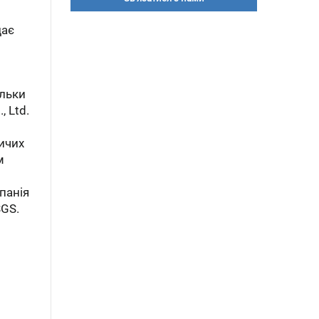
дає
ільки
 Ltd.
ничих
м
мпанія
SGS.