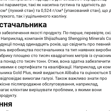
ні параметри, такі як насипна густина та здатність до
/см³ (пухкий стан) та 0,524 г/см³ (упакований стан), що 
ухкого, так і ущільненого каоліну.
остачальника
абезпечення якості продукту. По-перше, перевірте, ск
априклад, компанія Shijiazhuang Shengping Minerals Co.,
укції понад одинадцять років, що свідчить про певний
рівень виробництва постачальника та тип наявних вироб
абрику площею сто тисяч квадратних метрів із сучасни
 понад сто тисяч тонн. Отже, вона здатна забезпечити
ливими є сертифікати та кваліфікації. Наприклад, ця ко
ника Gold Plus, який видається Alibaba та оцінюється 
 відповідає вимогам галузі. Також важливо знати про
кісне післяпродажне обслуговування, наприклад,
агає клієнтам вирішувати проблеми, з якими вони
продукту.
ння