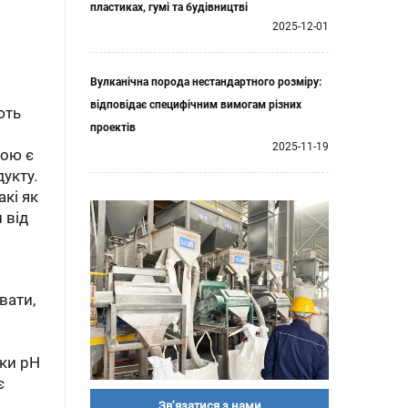
пластиках, гумі та будівництві
2025-12-01
Вулканічна порода нестандартного розміру:
відповідає специфічним вимогам різних
ють
проектів
2025-11-19
вою є
укту.
акі як
 від
вати,
ики pH
є
Зв’язатися з нами