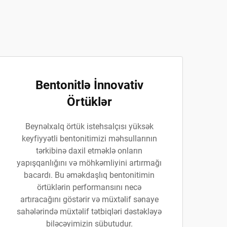
Bentonitlə İnnovativ
Örtüklər
Beynəlxalq örtük istehsalçısı yüksək
keyfiyyətli bentonitimizi məhsullarının
tərkibinə daxil etməklə onların
yapışqanlığını və möhkəmliyini artırmağı
bacardı. Bu əməkdaşlıq bentonitimin
örtüklərin performansını necə
artıracağını göstərir və müxtəlif sənaye
sahələrində müxtəlif tətbiqləri dəstəkləyə
biləcəyimizin sübutudur.