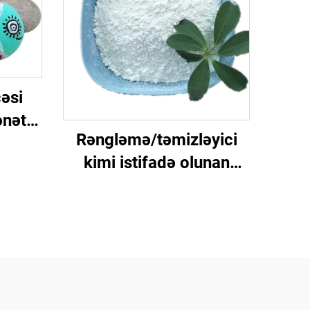
əsi
ənət
Rəngləmə/təmizləyici
Y
kimi istifadə olunan
mləri
99,5% ağlıqda kalsium
karbonat