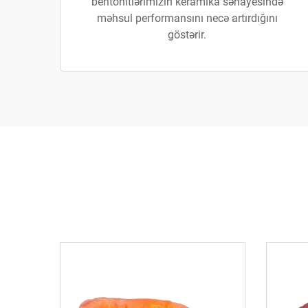
bentonitlərimizin keramika sənayesində
məhsul performansını necə artırdığını
göstərir.