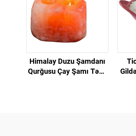
Himalay Duzu Şamdanı
Ti
Qurğusu Çay Şamı Təbii
Gild
Kristal Yaşıl Qaya Duzu
Toz
Şamdanı
Ş
G
Üzə