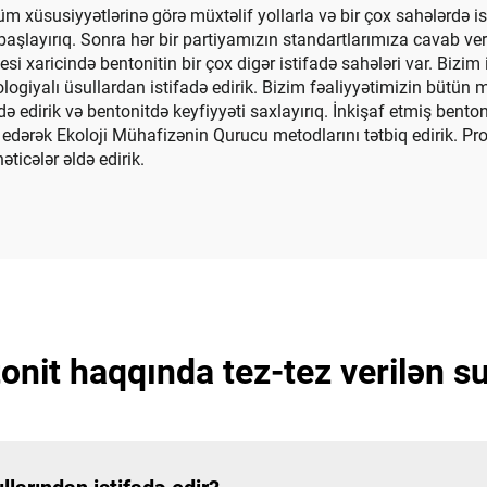
 xüsusiyyətlərinə görə müxtəlif yollarla və bir çox sahələrdə i
başlayırıq. Sonra hər bir partiyamızın standartlarımıza cavab ve
esi xaricində bentonitin bir çox digər istifadə sahələri var. Bizim
giyalı üsullardan istifadə edirik. Bizim fəaliyyətimizin bütün m
dirik və bentonitdə keyfiyyəti saxlayırıq. İnkişaf etmiş bentoni
ə edərək Ekoloji Mühafizənin Qurucu metodlarını tətbiq edirik. 
ticələr əldə edirik.
onit haqqında tez-tez verilən su