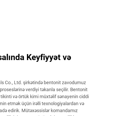
salında Keyfiyyət və
ls Co., Ltd. şirkətində bentonit zavodumuz
proseslərinə verdiyi təkanla seçilir. Bentonit
ikinti və örtük kimi müxtəlif sənayenin ciddi
əmin etmək üçün irəlli texnologiyalardan və
ifadə edirik. Mütəxəssislər komandamız