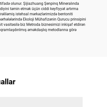
stifadə olunur. Şijiazhuang Şenpinq Mineralında
rdiyini təmin etmək üçün ciddi keyfiyyət artırma
 irəliləmiş istehsal mərkəzlərimizdə bentoniti
ərhələlərində Ekoloji Mühafizənin Qurucu prinsipini
t vasitəsilə biz Metroda biznesimizi inkişaf etdirən
Proqramlaşdırılmış əməkdaşlıq metodlarına görə
allar