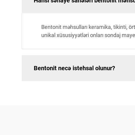
Hansı sənaye sahələri bentonit məhsul
Bentonit məhsulları keramika, tikinti, ör
unikal xüsusiyyətləri onları sondaj mayel
Bentonit necə istehsal olunur?