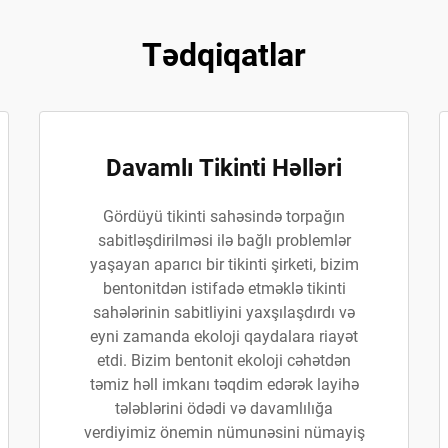
Tədqiqatlar
Davamlı Tikinti Həlləri
Gördüyü tikinti sahəsində torpağın
sabitləşdirilməsi ilə bağlı problemlər
yaşayan aparıcı bir tikinti şirketi, bizim
bentonitdən istifadə etməklə tikinti
sahələrinin sabitliyini yaxşılaşdırdı və
eyni zamanda ekoloji qaydalara riayət
etdi. Bizim bentonit ekoloji cəhətdən
təmiz həll imkanı təqdim edərək layihə
tələblərini ödədi və davamlılığa
verdiyimiz önemin nümunəsini nümayiş