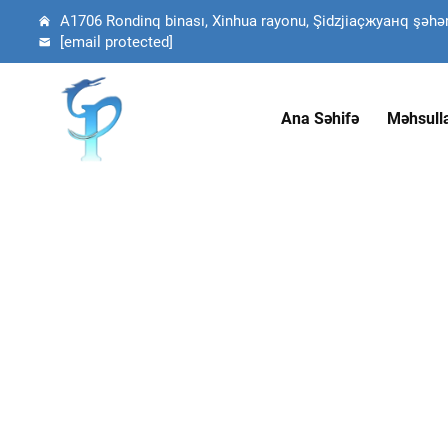
A1706 Rondinq binası, Xinhua rayonu, Şidzjiaçжуанq şəhəri,
[email protected]
Ana Səhifə
Məhsull