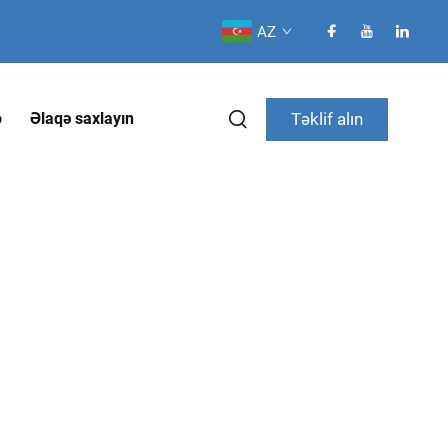
AZ
Təklif alın
o
Əlaqə saxlayın