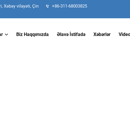
 Xəbəy vilayəti, Çin
+86-311-68003825
ar
Biz Haqqımızda
Əlavə İstifadə
Xəbərlər
Vide