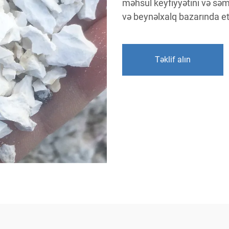
məhsul keyfiyyətini və səmə
və beynəlxalq bazarında eti
Təklif alın