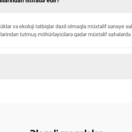
larından istifadə edir?
tüklər və ekoloji tətbiqlər daxil olmaqla müxtəlif sənaye sa
ərindən tutmuş möhürləyicilərə qədər müxtəlif sahələrdə ist