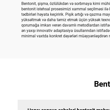
Bentonit, şişmə, özlülükdən və sorbmaya kimi mühüm
bentonit istehsal prosesimizi xammal seçilməsi ilə 
tədbirləri həyata keçiririk. Pişik artığı və qazma may
yüksəltmək və daha təmiz etmək üçün yüksək texnolo
qorumağa imkan verən davamlı metodlardan istifadə e
ən yaxşı innovativ adaptasiya üsullarından istifad
minimal vaxtda konkret dəyərləri müəyyənləşdirən nə
Bent