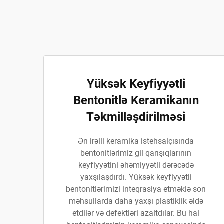
Yüksək Keyfiyyətli
Bentonitlə Keramikanın
Təkmilləşdirilməsi
Ən irəlli keramika istehsalçısında
bentonitlərimiz gil qarışıqlarının
keyfiyyətini əhəmiyyətli dərəcədə
yaxşılaşdırdı. Yüksək keyfiyyətli
bentonitlərimizi inteqrasiya etməklə son
məhsullarda daha yaxşı plastiklik əldə
etdilər və defektləri azaltdılar. Bu hal