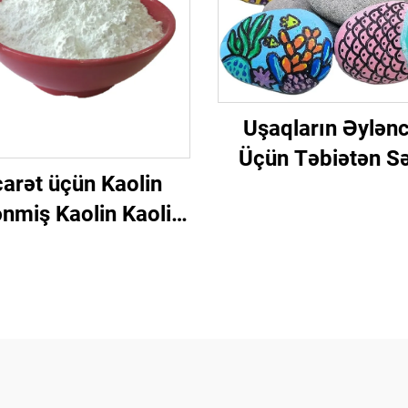
Uşaqların Əylənc
Üçün Təbiətən S
carət üçün Kaolin
Yaratmaq DI
ənmiş Kaolin Kaolin
Rəngarəng Daş Dili
u Keramika Glazur
Üçün 93% Ağlıq
əbəkəsi Kaolin
ildənmiş Kağız
rində Örtük Üçün