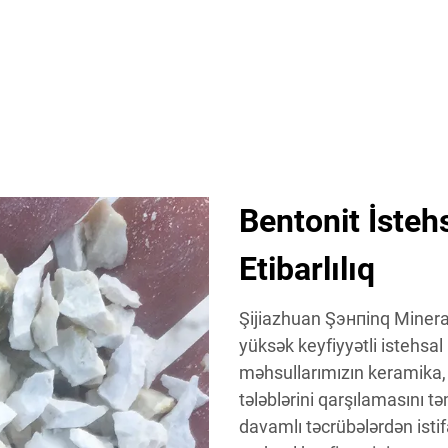
Bentonit İsteh
Etibarlılıq
Şijiazhuan Şэнпinq Minera
yüksək keyfiyyətli istehsal 
məhsullarımızın keramika, t
tələblərini qarşılamasını t
davamlı təcrübələrdən ist