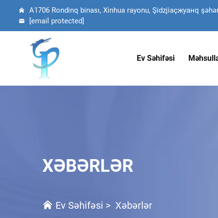
A1706 Rondinq binası, Xinhua rayonu, Şidzjiaçжуанq şəhəri,
[email protected]
Ev Səhifəsi
Məhsull
XƏBƏRLƏR
Ev Səhifəsi
>
Xəbərlər