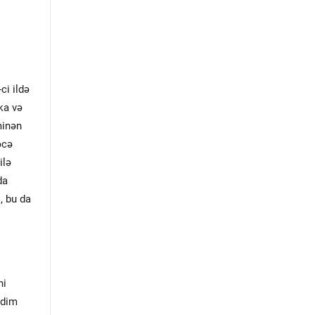
ci ildə
ka və
minən
əcə
ilə
da
, bu da
ni
qdim