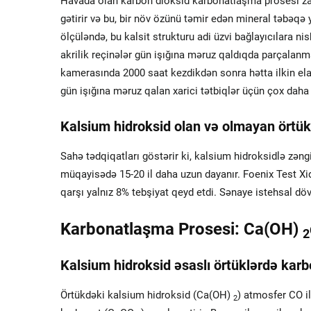
Havada olan karbon dioksid karbonatlaşma prosesi za
gətirir və bu, bir növ özünü təmir edən mineral təbəqə 
ölçüləndə, bu kalsit strukturu adi üzvi bağlayıcılara ni
akrilik reçinələr gün işığına məruz qaldıqda parçalanm
kamerasında 2000 saat kezdikdən sonra hətta ilkin elas
gün işığına məruz qalan xarici tətbiqlər üçün çox dah
Kalsium hidroksid olan və olmayan örtük
Sahə tədqiqatları göstərir ki, kalsium hidroksidlə zəng
müqayisədə 15-20 il daha uzun dayanır. Foenix Test Xi
qarşı yalnız 8% tebşiyat qeyd etdi. Sənaye istehsal dövrü
Karbonatlaşma Prosesi: Ca(OH)
2
Kalsium hidroksid əsaslı örtüklərdə ka
Örtükdəki kalsium hidroksid (Ca(OH)
) atmosfer CO i
2