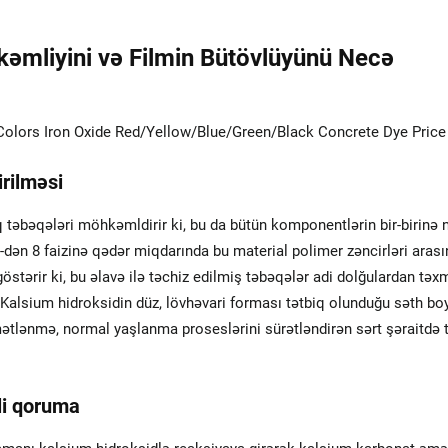
əmliyini və Filmin Bütövlüyünü Necə
rilməsi
q təbəqələri möhkəmldirir ki, bu da bütün komponentlərin bir-birinə 
5-dən 8 faizinə qədər miqdarında bu material polimer zəncirləri aras
 göstərir ki, bu əlavə ilə təchiz edilmiş təbəqələr adi dolğulardan tə
Kalsium hidroksidin düz, lövhəvari forması tətbiq olunduğu səth bo
mətlənmə, normal yaşlanma proseslərini sürətləndirən sərt şəraitdə 
li qoruma