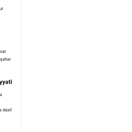
ur
mət
 şəhər
yyəti
də
 daxil