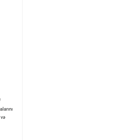
f
alarını
 və