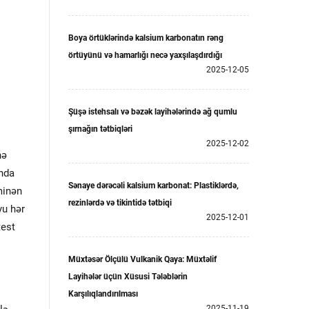
Boya örtüklərində kalsium karbonatın rəng
örtüyünü və hamarlığı necə yaxşılaşdırdığı
2025-12-05
Şüşə istehsalı və bəzək layihələrində ağ qumlu
şırnağın tətbiqləri
2025-12-02
nə
ında
Sənaye dərəcəli kalsium karbonat: Plastiklərdə,
xminən
rezinlərdə və tikintidə tətbiqi
yu hər
2025-12-01
test
Müxtəsər Ölçülü Vulkanik Qaya: Müxtəlif
Layihələr üçün Xüsusi Tələblərin
Karşılıqlandırılması
2025-11-19