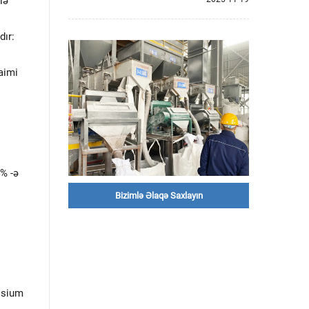
lə
dır:
aimi
4% -ə
Bizimlə Əlaqə Saxlayın
lsium