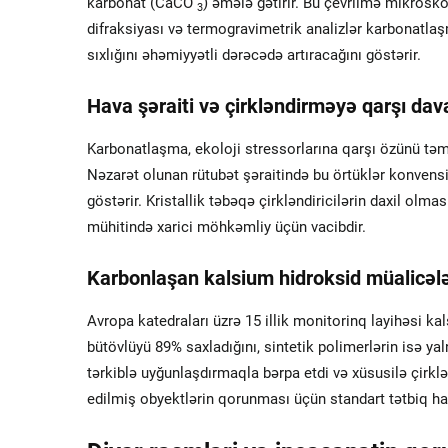
karbonat (CaCO
) əmələ gətirir. Bu çevrilmə mikrosko
3
difraksiyası və termogravimetrik analizlər karbonatla
sıxlığını əhəmiyyətli dərəcədə artıracağını göstərir.
Hava şəraiti və çirkləndirməyə qarşı dav
Karbonatlaşma, ekoloji stressorlarına qarşı özünü təmir
Nəzarət olunan rütubət şəraitində bu örtüklər konvens
göstərir. Kristallik təbəqə çirkləndiricilərin daxil olm
mühitində xarici möhkəmliy üçün vacibdir.
Karbonlaşan kalsium hidroksid müalicələri
Avropa katedraları üzrə 15 illik monitorinq layihəsi k
bütövlüyü 89% saxladığını, sintetik polimerlərin isə yal
tərkiblə uyğunlaşdırmaqla bərpa etdi və xüsusilə çi
edilmiş obyektlərin qorunması üçün standart tətbiq hal