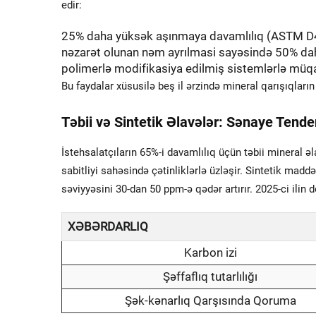
edir:
25% daha yüksək aşınmaya davamlılıq (ASTM 
nəzarət olunan nəm ayrılmasi sayəsində 50% dah
polimerlə modifikasiya edilmiş sistemlərlə müq
Bu faydalar xüsusilə beş il ərzində mineral qarışıqların
Təbii və Sintetik Əlavələr: Sənaye Tende
İstehsalatçıların 65%-i davamlılıq üçün təbii mineral ə
sabitliyi sahəsində çətinliklərlə üzləşir. Sintetik mad
səviyyəsini 30-dan 50 ppm-ə qədər artırır. 2025-ci ilin
XƏBƏRDARLIQ
Karbon izi
Şəffaflıq tutarlılığı
Şək-kənarlıq Qarşısında Qoruma