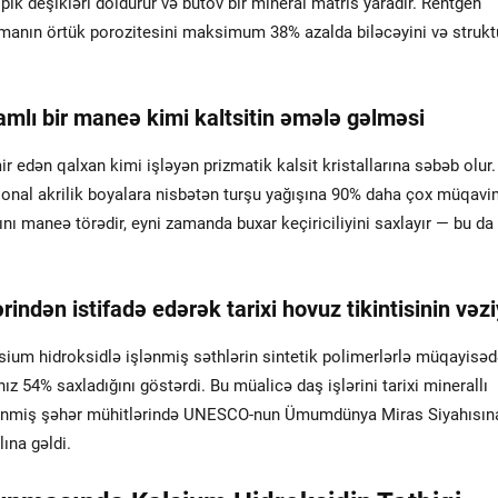
pik deşikləri doldurur və bütöv bir mineral matris yaradır. Rentgen
şmanın örtük porozitesini maksimum 38% azalda biləcəyini və strukt
amlı bir maneə kimi kaltsitin əmələ gəlməsi
 edən qalxan kimi işləyən prizmatik kalsit kristallarına səbəb olur.
ional akrilik boyalara nisbətən turşu yağışına 90% daha çox müqavi
asını maneə törədir, eyni zamanda buxar keçiriciliyini saxlayır — bu da
ndən istifadə edərək tarixi hovuz tikintisinin vəzi
alsium hidroksidlə işlənmiş səthlərin sintetik polimerlərlə müqayisə
nız 54% saxladığını göstərdi. Bu müalicə daş işlərini tarixi minerallı
rklənmiş şəhər mühitlərində UNESCO-nun Ümumdünya Miras Siyahısına
ına gəldi.