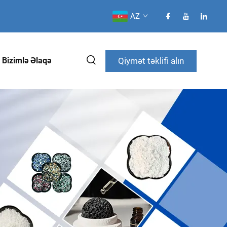
AZ
Qiymət təklifi alın
Bizimlə Əlaqə