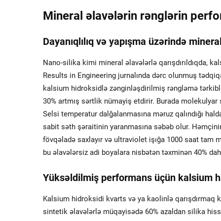
Mineral əlavələrin rənglərin perfo
Dayanıqlılıq və yapışma üzərində mineral 
Nano-silika kimi mineral əlavələrlə qarışdırıldıqda, ka
Results in Engineering jurnalında dərc olunmuş tədqiqa
kalsium hidroksidlə zənginləşdirilmiş rəngləmə tərki
30% artmış sərtlik nümayiş etdirir. Burada molekulyar
Selsi temperatur dalğalanmasına məruz qalındığı halda
sabit səth şəraitinin yaranmasına səbəb olur. Həmçinin 
fövqəladə saxlayır və ultraviolet işığa 1000 saat tam m
bu əlavələrsiz adi boyalara nisbətən təxminən 40% daha
Yüksəldilmiş performans üçün kalsium hid
Kalsium hidroksidi kvarts və ya kaolinlə qarışdırmaq k
sintetik əlavələrlə müqayisədə 60% azaldan silika hiss