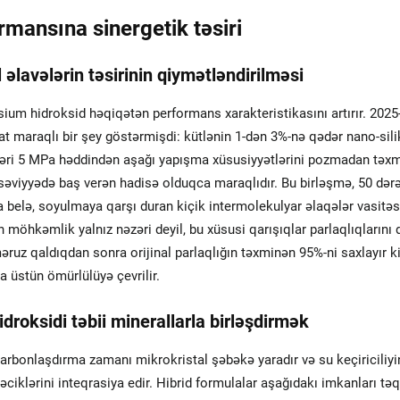
rmansına sinergetik təsiri
əlavələrin təsirinin qiymətləndirilməsi
lsium hidroksid həqiqətən performans xarakteristikasını artırır. 2025-
t maraqlı bir şey göstərmişdi: kütlənin 1-dən 3%-nə qədər nano-sili
bləri 5 MPa həddindən aşağı yapışma xüsusiyyətlərini pozmadan təx
 səviyyədə baş verən hadisə olduqca maraqlıdır. Bu birləşmə, 50 dər
 belə, soyulmaya qarşı duran kiçik intermolekulyar əlaqələr vasitəs
möhkəmlik yalnız nəzəri deyil, bu xüsusi qarışıqlar parlaqlıqlarını 
əruz qaldıqdan sonra orijinal parlaqlığın təxminən 95%-ni saxlayır ki
 üstün ömürlülüyə çevrilir.
roksidi təbii minerallarla birləşdirmək
arbonlaşdırma zamanı mikrokristal şəbəkə yaradır və su keçiriciliyi
əciklərini inteqrasiya edir. Hibrid formulalar aşağıdakı imkanları tə