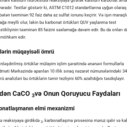
manı kalsium hidroksidlə reaksiyaya girərək kalsium karbonat əmə
yaradır. Testlər göstərir ki, ASTM C1012 standartlarına uyğun olaraq
sbətən təxminən 92 faiz daha az sulfat ionunu keçirir. Və işın maraqlı
ağa meylli olur, lakin bu karbonat örtükləri QUV yaşlanma test
tikliyinin təxminən 85 faizini saxlamağa davam edir. Bu da onları d
a möhkəm edir.
lərin müqayisəli ömrü
inləşdirilmiş örtüklər mülayim iqlim şəraitində ənənəvi formullarla
dməti Mərkəzində aparılan 10 illik sınaq nəzarət nümunələrindəki 3
 analizləri bu örtüklərin təmir tezliyini 60% azaltdığını təsdiqləyir.
dən CaCO
və Onun Qoruyucu Faydaları
3
rbonatlaşmanın elmi mexanizmi
lə reaksiyaya girdikdə
, karbonatlaşma prosesinə məruz qalır və ka
2