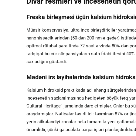
Divar rəsmləri və incəsənətin qo
Freska birləşməsi üçün kalsium hidroksid
Müasir konservasiya, ultra ince birləşdiricilər yaratm
nanohissəciklərindən (50-dən 200 nm-ə qədər) istifadə
optimal rütubət şəraitində 72 saat ərzində 80%-dən çox
tədqiqat bu cür süspansiyaların səth friabilitesini 40% 
saxladığını göstərdi.
Mədəni irs layihələrində kalsium hidroksi
Kalsium hidroksid praktikada adi əhəng sürtgələrində
incəsənətin saxlanılmasında həqiqətən böyük fərq yaradı
Cultural Heritage" jurnalında dərc etmişlər. Onlar bu x
araşdırmışlar. Nəticələr təsirli idi: təxminən 87% orij
yerin silkələndiyi zonalar belə tamamilə yeni çatlama
önəmlidir, çünki gələcəkdə bərpa işləri planlaşdırıl