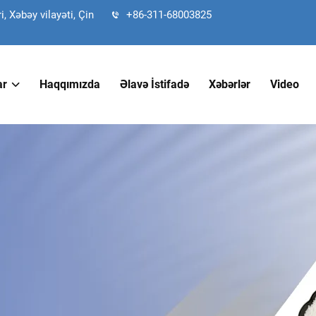
 Xəbəy vilayəti, Çin
+86-311-68003825
ar
Haqqımızda
Əlavə İstifadə
Xəbərlər
Video