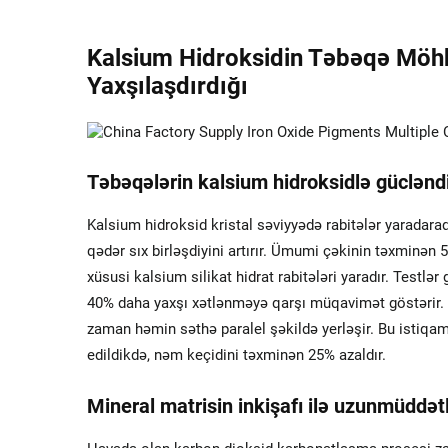
Kalsium Hidroksidin Təbəqə Möhk
Yaxşılaşdırdığı
Təbəqələrin kalsium hidroksidlə gücləndi
Kalsium hidroksid kristal səviyyədə rabitələr yaradara
qədər sıx birləşdiyini artırır. Ümumi çəkinin təxminən 
xüsusi kalsium silikat hidrat rabitələri yaradır. Testlər
40% daha yaxşı xətlənməyə qarşı müqavimət göstərir. 
zaman həmin səthə paralel şəkildə yerləşir. Bu istiqa
edildikdə, nəm keçidini təxminən 25% azaldır.
Mineral matrisin inkişafı ilə uzunmüddət