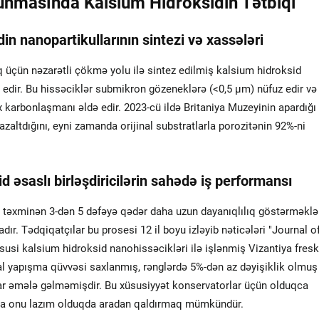
runmasında Kalsium Hidroksidin Tətbiqi
in nanopartikullarının sintezi və xassələri
aq üçün nəzarətli çökmə yolu ilə sintez edilmiş kalsium hidroksid
 edir. Bu hissəciklər submikron gözeneklərə (<0,5 µm) nüfuz edir və
 karbonlaşmanı əldə edir. 2023-cü ildə Britaniya Muzeyinin apardığı
azaltdığını, eyni zamanda orijinal substratlarla porozitənin 92%-ni
d əsaslı birləşdiricilərin sahədə iş performansı
n təxminən 3-dən 5 dəfəyə qədər daha uzun dayanıqlılıq göstərməklə
r. Tədqiqatçılar bu prosesi 12 il boyu izləyib nəticələri "Journal o
üsusi kalsium hidroksid nanohissəcikləri ilə işlənmiş Vizantiya fresk
inal yapışma qüvvəsi saxlanmış, rənglərdə 5%-dən az dəyişiklik olmuş
lar əmələ gəlməmişdir. Bu xüsusiyyət konservatorlar üçün olduqca
dıqda onu lazım olduqda aradan qaldırmaq mümkündür.