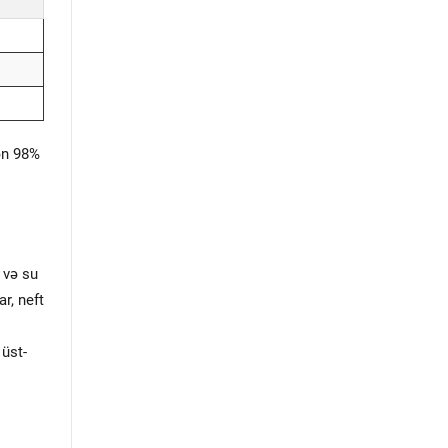
dən 98%
 və su
r, neft
 üst-