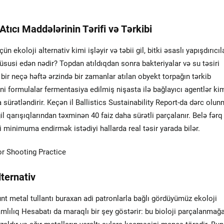
tıcı Maddələrinin Tərifi və Tərkibi
 ekoloji alternativ kimi işləyir və təbii gil, bitki əsaslı yapışdırıcıl
ı xüsusi edən nədir? Topdan atıldıqdan sonra bakteriyalar və su təsiri
ir neçə həftə ərzində bir zamanlar atılan obyekt torpağın tərkib
eni formulalar fermentasiya edilmiş nişasta ilə bağlayıcı agentlər ki
 sürətləndirir. Keçən il Ballistics Sustainability Report-da dərc olu
il qarışıqlarından təxminən 40 faiz daha sürətli parçalanır. Belə fərq
ini minimuma endirmək istədiyi hallarda real təsir yarada bilər.
ternativ
unt metal tullantı buraxan adi patronlarla bağlı gördüyümüz ekoloji
amlılıq Hesabatı da maraqlı bir şey göstərir: bu bioloji parçalanmağ