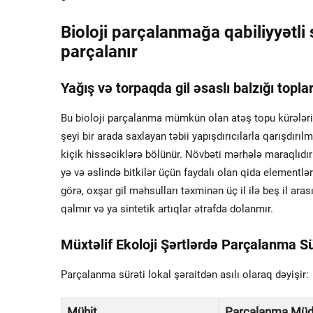
Bioloji parçalanmağa qabiliyyətli 
parçalanır
Yağış və torpaqda gil əsaslı balzığı topla
Bu bioloji parçalanma mümkün olan atəş topu kürələri 
şeyi bir arada saxlayan təbii yapışdırıcılarla qarışdırı
kiçik hissəciklərə bölünür. Növbəti mərhələ maraqlıdır
yə və əslində bitkilər üçün faydalı olan qida elementlə
görə, oxşar gil məhsulları təxminən üç il ilə beş il ar
qalmır və ya sintetik artıqlar ətrafda dolanmır.
Müxtəlif Ekoloji Şərtlərdə Parçalanma Sü
Parçalanma sürəti lokal şəraitdən asılı olaraq dəyişir:
Mühit
Parçalanma Müd