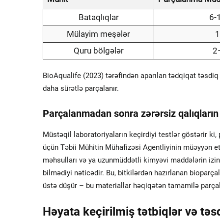
Bataqlıqlar
6-
Mülayim meşələr
1
Quru bölgələr
2–
BioAqualife (2023) tərəfindən aparılan tədqiqat təsdiq
daha sürətlə parçalanır.
Parçalanmadan sonra zərərsiz qalıqların
Müstəqil laboratoriyaların keçirdiyi testlər göstərir ki
üçün Təbii Mühitin Mühafizəsi Agentliyinin müəyyən etd
məhsulları və ya uzunmüddətli kimyəvi maddələrin izin
bilmədiyi nəticədir. Bu, bitkilərdən hazırlanan bioparç
üstə düşür – bu materiallar həqiqətən tamamilə parçal
Həyata keçirilmiş tətbiqlər və təs