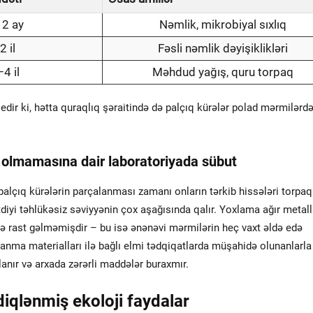
12 ay
Nəmlik, mikrobiyal sıxlıq
2 il
Fəsli nəmlik dəyişiklikləri
4 il
Məhdud yağış, quru torpaq
 edir ki, hətta quraqlıq şəraitində də palçıq kürələr polad mərmilər
 olmamasına dair laboratoriyada sübut
, palçıq kürələrin parçalanması zamanı onların tərkib hissələri torpaq
iyi təhlükəsiz səviyyənin çox aşağısında qalır. Yoxlama ağır metalla
ə rast gəlməmişdir – bu isə ənənəvi mərmilərin heç vaxt əldə edə
alanma materialları ilə bağlı elmi tədqiqatlarda müşahidə olunanlarla
anır və arxada zərərli maddələr buraxmır.
diqlənmiş ekoloji faydalar