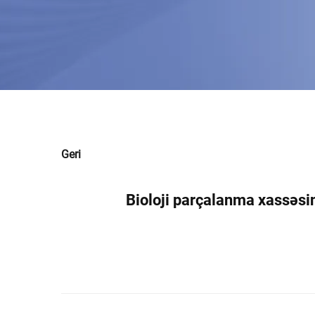
Geri
Bioloji parçalanma xassəsin