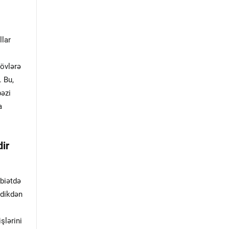
llar
növlərə
. Bu,
bəzi
a
dir
əbiətdə
çdikdən
şlərini