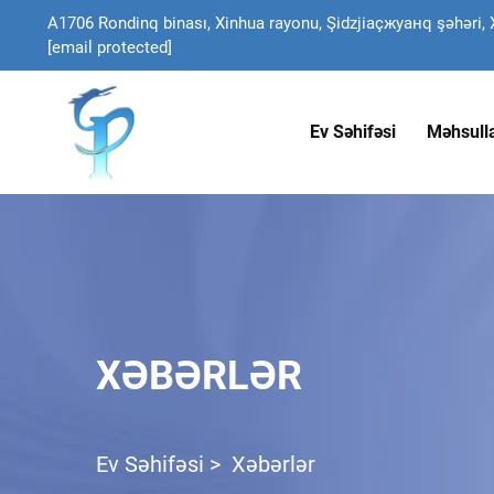
A1706 Rondinq binası, Xinhua rayonu, Şidzjiaçжуанq şəhəri, X
[email protected]
Ev Səhifəsi
Məhsull
XƏBƏRLƏR
Ev Səhifəsi
>
Xəbərlər