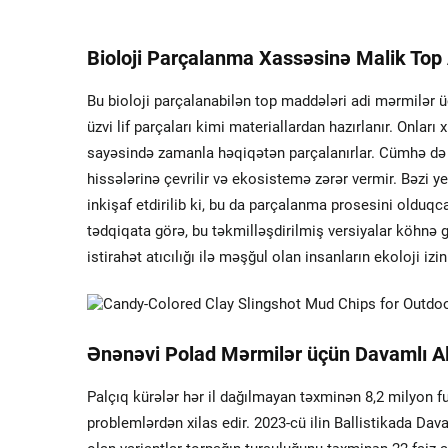
Bioloji Parçalanma Xassəsinə Malik Top A
Bu bioloji parçalanabilən top maddələri adi mərmilər üçün
üzvi lif parçaları kimi materiallardan hazırlanır. Onlar
sayəsində zamanla həqiqətən parçalanırlar. Cümhə də b
hissələrinə çevrilir və ekosistemə zərər vermir. Bəzi y
inkişaf etdirilib ki, bu da parçalanma prosesini olduqca
tədqiqata görə, bu təkmilləşdirilmiş versiyalar köhnə g
istirahət atıcılığı ilə məşğul olan insanların ekoloji iz
Ənənəvi Polad Mərmilər üçün Davamlı Al
Palçıq kürələr hər il dağılmayan təxminən 8,2 milyon f
problemlərdən xilas edir. 2023-cü ilin Ballistikada Dav