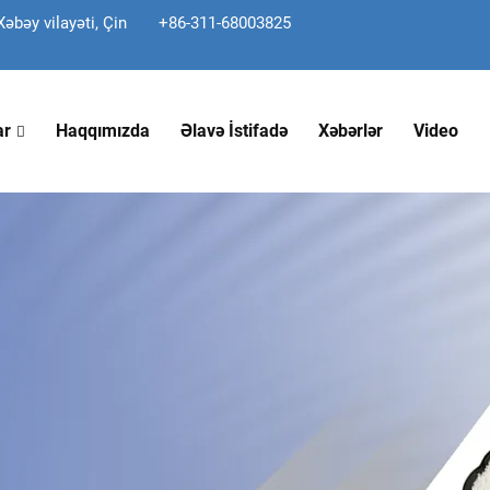
əbəy vilayəti, Çin
+86-311-68003825
ar
Haqqımızda
Əlavə İstifadə
Xəbərlər
Video