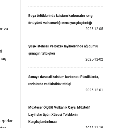
Boya örtüklərində kalsium karbonatın rəng
örtüyünü və hamarlığı necə yaxşılaşdırdığı
ar və
2025-12-05
Şüşə istehsalı və bəzək layihələrində ağ qumlu
mi
şırnağın tətbiqləri
nmuş
2025-12-02
Sənaye dərəcəli kalsium karbonat: Plastiklərdə,
rezinlərdə və tikintidə tətbiqi
2025-12-01
Müxtəsər Ölçülü Vulkanik Qaya: Müxtəlif
Layihələr üçün Xüsusi Tələblərin
a qadər
Karşılıqlandırılması
2025-11-19