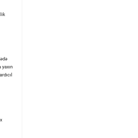
i
lik
cədə
a yaxın
ardıcıl
ox