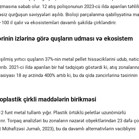
zmasına səbəb olur. 12 atış poliqonunun 2023-cü ildə aparılan təhlil
əsiz qurğuşun səviyyələri aşılıb. Bioloji parçalanma qabiliyyətinə ma
–100 il qalır və ekosistemləri davamlı şəkildə çirkləndirir.
ərinin izlərinə görə quşların udması və ekosistem
lmiş yırtıcı quşların 37%-nin metal pellet hissəciklərini udub, nəti
ib. 2021-ci ildə aparılan bir hal tədqiqatı göstərdi ki, atış zonaların
yası 18 ay ərzində 400% artıb ki, bu da qida zəncirlərinə təsirinin 
oplastik çirkli maddələrin birikməsi
 funt metal tullantı yığır. Plastik örtüklü peletlər uzunömürlü
ır. Torpaq analizləri bu zonaların nəzarət obyektlərindən 23 dəfə ç
 Mühafizəsi Jurnalı, 2023), bu da davamlı alternativlərin vacibliyini