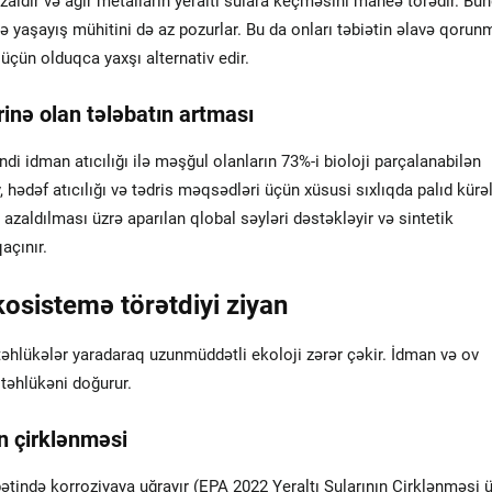
zaldır və ağır metalların yeraltı sulara keçməsini maneə törədir. Bu
 yaşayış mühitini də az pozurlar. Bu da onları təbiətin əlavə qorun
çün olduqca yaxşı alternativ edir.
ərinə olan tələbatın artması
indi idman atıcılığı ilə məşğul olanların 73%-i bioloji parçalanabilən
, hədəf atıcılığı və tədris məqsədləri üçün xüsusi sıxlıqda palıd kürə
 azaldılması üzrə aparılan qlobal səyləri dəstəkləyir və sintetik
açınır.
kosistemə törətdiyi ziyan
i təhlükələr yaradaraq uzunmüddətli ekoloji zərər çəkir. İdman və ov
 təhlükəni doğurur.
n çirklənməsi
bətində korroziyaya uğrayır (EPA 2022 Yeraltı Sularının Çirklənməsi 