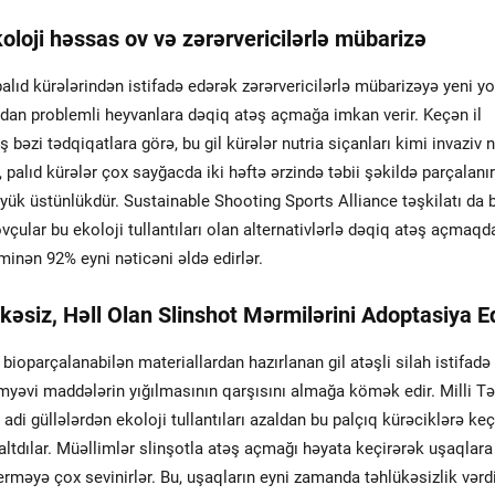
oloji həssas ov və zərərvericilərlə mübarizə
alıd kürələrindən istifadə edərək zərərvericilərlə mübarizəyə yeni yo
madan problemli heyvanlara dəqiq atəş açmağa imkan verir. Keçən il
əzi tədqiqatlara görə, bu gil kürələr nutria siçanları kimi invaziv 
i, palıd kürələr çox sayğacda iki həftə ərzində təbii şəkildə parçalanır
yük üstünlükdür. Sustainable Shooting Sports Alliance təşkilatı da 
 ovçular bu ekoloji tullantıları olan alternativlərlə dəqiq atəş açmaqd
minən 92% eyni nəticəni əldə edirlər.
kəsiz, Həll Olan Slinshot Mərmilərini Adoptasiya E
ioparçalanabilən materiallardan hazırlanan gil atəşli silah istifadə
imyəvi maddələrin yığılmasının qarşısını almağa kömək edir. Milli T
di güllələrdən ekoloji tullantıları azaldan bu palçıq kürəciklərə ke
ltdılar. Müəllimlər slinşotla atəş açmağı həyata keçirərək uşaqlara
rməyə çox sevinirlər. Bu, uşaqların eyni zamanda təhlükəsizlik vərdi