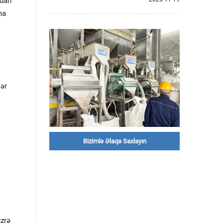
ndan
ma
lər
Bizimlə Əlaqə Saxlayın
üzrə