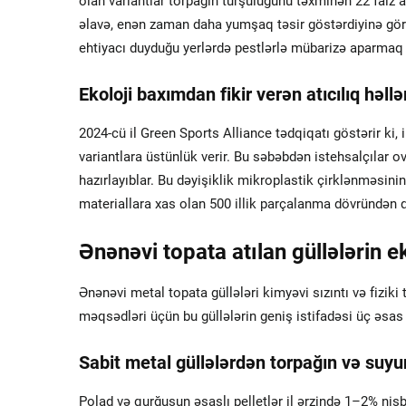
olan variantlar torpağın turşuluğunu təxminən 22 faiz a
əlavə, enən zaman daha yumşaq təsir göstərdiyinə görə
ehtiyacı duyduğu yerlərdə pestlərlə mübarizə aparmaq ü
Ekoloji baxımdan fikir verən atıcılıq həll
2024-cü il Green Sports Alliance tədqiqatı göstərir ki, 
variantlara üstünlük verir. Bu səbəbdən istehsalçılar ov
hazırlayıblar. Bu dəyişiklik mikroplastik çirklənməsinin
materiallara xas olan 500 illik parçalanma dövründən q
Ənənəvi topata atılan güllələrin e
Ənənəvi metal topata güllələri kimyəvi sızıntı və fizik
məqsədləri üçün bu güllələrin geniş istifadəsi üç əsas
Sabit metal güllələrdən torpağın və suyu
Polad və qurğuşun əsaslı pelletlər il ərzində 1–2% nis