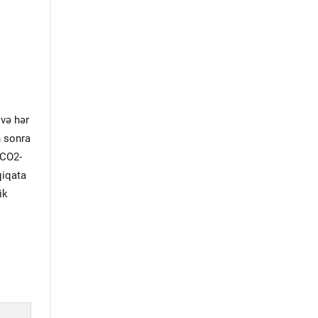
 və hər
n sonra
 CO2-
qiqata
ik