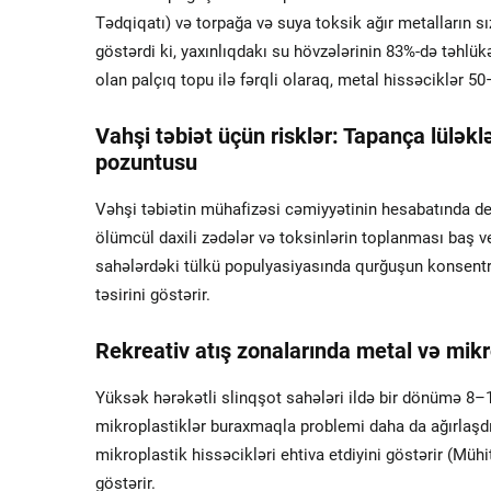
Tədqiqatı) və torpağa və suya toksik ağır metalların sı
göstərdi ki, yaxınlıqdakı su hövzələrinin 83%-də təhlük
olan palçıq topu ilə fərqli olaraq, metal hissəciklər 50
Vahşi təbiət üçün risklər: Tapança lüləkl
pozuntusu
Vəhşi təbiətin mühafizəsi cəmiyyətinin hesabatında deşi
ölümcül daxili zədələr və toksinlərin toplanması baş ver
sahələrdəki tülkü populyasiyasında qurğuşun konsentrasi
təsirini göstərir.
Rekreativ atış zonalarında metal və mikr
Yüksək hərəkətli slinqşot sahələri ildə bir dönümə 8–12
mikroplastiklər buraxmaqla problemi daha da ağırlaşdır
mikroplastik hissəcikləri ehtiva etdiyini göstərir (Mühit
göstərir.