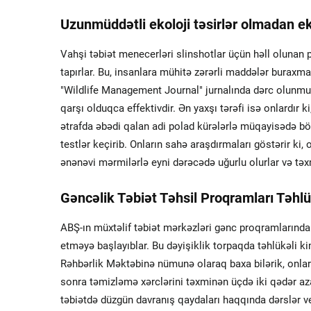
Uzunmüddətli ekoloji təsirlər olmadan ek
Vahşi təbiət menecerləri slinshotlar üçün həll olunan p
tapırlar. Bu, insanlara mühitə zərərli maddələr burax
"Wildlife Management Journal" jurnalında dərc olunmuş b
qarşı olduqca effektivdir. Ən yaxşı tərəfi isə onlardır k
ətrafda əbədi qalan adi polad kürələrlə müqayisədə bö
testlər keçirib. Onların sahə araşdırmaları göstərir ki,
ənənəvi mərmilərlə eyni dərəcədə uğurlu olurlar və təx
Gəncəlik Təbiət Təhsil Proqramları Təhlü
ABŞ-ın müxtəlif təbiət mərkəzləri gənc proqramlarında b
etməyə başlayıblar. Bu dəyişiklik torpaqda təhlükəli k
Rəhbərlik Məktəbinə nümunə olaraq baxa bilərik, onlar a
sonra təmizləmə xərclərini təxminən üçdə iki qədər aza
təbiətdə düzgün davranış qaydaları haqqında dərslər ve