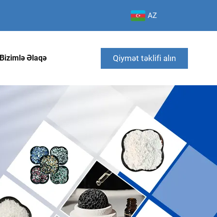
AZ
Qiymət təklifi alın
Bizimlə Əlaqə