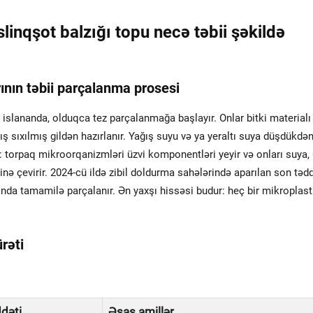
slinqşot balzığı topu necə təbii şəkildə
rının təbii parçalanma prosesi
islananda, olduqca tez parçalanmağa başlayır. Onlar bitki materialı
lmış sıxılmış gildən hazırlanır. Yağış suyu və ya yeraltı suya düşdükdə
: torpaq mikroorqanizmləri üzvi komponentləri yeyir və onları suya,
rinə çevirir. 2024-cü ildə zibil doldurma sahələrində aparılan son təd
asında tamamilə parçalanır. Ən yaxşı hissəsi budur: heç bir mikroplast
rəti
dəti
Əsas amillər