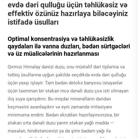
evdə dəri qulluğu üçün təhlükəsiz və
effektiv özünüz hazırlaya biləcəyiniz
istifadə üsulları
Optimal konsentrasiya və təhlükəsizlik
qaydaları ilə vanna duzları, bədən sürtgəcləri
və üz müalicələrinin hazırlanması
Qırmızı Himalay dənizi duzu, onu müxtəlif dəri tiplərinə və
tətbiq üsullarına uyğun şəkildə seçdikdə evdə dəri qulluğu
üçün yaxşı işləyir. Tam bədən detoks banyosu istəyənlər
üçün təxminən bir stəkan incə dənəli duzu çox isti olmayan
ilıq suya qarışdırın. Bu miqdar mineralların dəridən
keçməsini asanlaşdırır və eyni zamanda irritasiyanı
minimuma endirir. Bədən skrubları hazırlayırsınızsa, bir
stəkan orta dənəli duzu yarım stəkan yağlı maddə —
məsələn, hindistancevizi ya da şirin badam yağı ilə