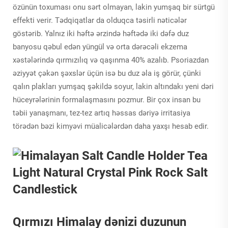
özünün toxuması onu sərt olmayan, lakin yumşaq bir sürtgü
effekti verir. Tədqiqatlar da olduqca təsirli nəticələr
göstərib. Yalnız iki həftə ərzində həftədə iki dəfə duz
banyosu qəbul edən yüngül və orta dərəcəli ekzema
xəstələrində qırmızılıq və qaşınma 40% azalıb. Psoriazdan
əziyyət çəkən şəxslər üçün isə bu duz əla iş görür, çünki
qalın plakları yumşaq şəkildə soyur, lakin altındakı yeni dəri
hüceyrələrinin formalaşmasını pozmur. Bir çox insan bu
təbii yanaşmanı, tez-tez artıq həssas dəriyə irritasiya
törədən bəzi kimyəvi müalicələrdən daha yaxşı hesab edir.
Qırmızı Himalay dənizi duzunun