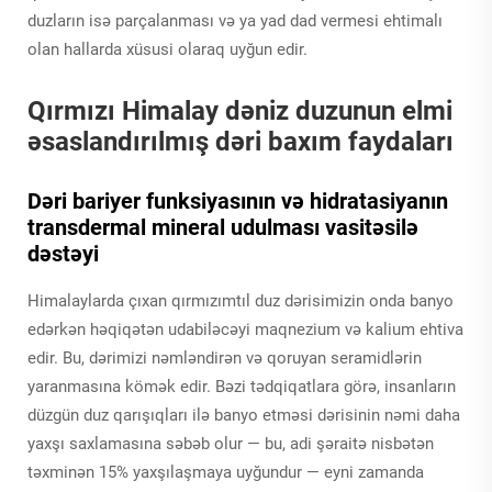
duzların isə parçalanması və ya yad dad vermesi ehtimalı
olan hallarda xüsusi olaraq uyğun edir.
Qırmızı Himalay dəniz duzunun elmi
əsaslandırılmış dəri baxım faydaları
Dəri bariyer funksiyasının və hidratasiyanın
transdermal mineral udulması vasitəsilə
dəstəyi
Himalaylarda çıxan qırmızımtıl duz dərisimizin onda banyo
edərkən həqiqətən udabiləcəyi maqnezium və kalium ehtiva
edir. Bu, dərimizi nəmləndirən və qoruyan seramidlərin
yaranmasına kömək edir. Bəzi tədqiqatlara görə, insanların
düzgün duz qarışıqları ilə banyo etməsi dərisinin nəmi daha
yaxşı saxlamasına səbəb olur — bu, adi şəraitə nisbətən
təxminən 15% yaxşılaşmaya uyğundur — eyni zamanda