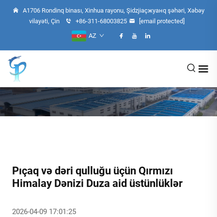
A1706 Rondinq binası, Xinhua rayonu, Şidzjiaçжуанq şəhəri, Xəbəy
vilayəti, Çin
+86-311-68003825
[email protected]
AZ
Pıçaq və dəri qulluğu üçün Qırmızı
Himalay Dənizi Duza aid üstünlüklər
2026-04-09 17:01:25