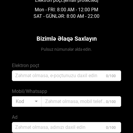
Elektron poçt:
[email protected]
Mon - FRI: 8:00 AM - 12:00 PM
SAT - GÜNLƏR: 8:00 AM - 22:00
Bizimlə Əlaqə Saxlayın
Pulsuz nümunələr əldə edin.
Elektron poçt
0/100
Mobil/Whatsapp
Kod
0/100
Ad
0/100