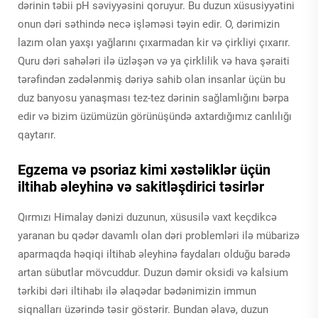
dərinin təbii pH səviyyəsini qoruyur. Bu duzun xüsusiyyətini
onun dəri səthində necə işləməsi təyin edir. O, dərimizin
lazım olan yaxşı yağlarını çıxarmadan kir və çirkliyi çıxarır.
Quru dəri sahələri ilə üzləşən və ya çirklilik və hava şəraiti
tərəfindən zədələnmiş dəriyə sahib olan insanlar üçün bu
duz banyosu yanaşması tez-tez dərinin sağlamlığını bərpa
edir və bizim üzümüzün görünüşündə axtardığımız canlılığı
qaytarır.
Egzema və psoriaz kimi xəstəliklər üçün
iltihab əleyhinə və sakitləşdirici təsirlər
Qırmızı Himalay dənizi duzunun, xüsusilə vaxt keçdikcə
yaranan bu qədər davamlı olan dəri problemləri ilə mübarizə
aparmaqda həqiqi iltihab əleyhinə faydaları olduğu barədə
artan sübutlar mövcuddur. Duzun dəmir oksidi və kalsium
tərkibi dəri iltihabı ilə əlaqədar bədənimizin immun
siqnalları üzərində təsir göstərir. Bundan əlavə, duzun