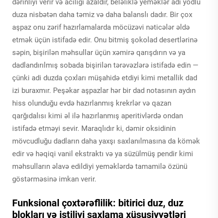
dərinliyi verir və acılığı azaldır, beləliklə yeməklər adi yodlu
duza nisbətən daha təmiz və daha balanslı dadır. Bir çox
aşpaz onu zərif hazırlamalarda möcüzəvi nəticələr əldə
etmək üçün istifadə edir. Onu bitmiş şokolad desertlərinə
səpin, bişirilən məhsullar üçün xəmirə qarışdırın və ya
dadlandırılmış sobada bişirilən tərəvəzlərə istifadə edin —
çünki adi duzda çoxları müşahidə etdiyi kimi metallik dad
izi buraxmır. Peşəkar aşpazlar hər bir dad notasının aydın
hiss olunduğu evdə hazırlanmış krekrlər və qazan
qarğıdalısı kimi əl ilə hazırlanmış aperitivlərdə ondan
istifadə etməyi sevir. Maraqlıdır ki, dəmir oksidinin
mövcudluğu dadların daha yaxşı saxlanılmasına da kömək
edir və həqiqi vanil ekstraktı və ya süzülmüş pendir kimi
məhsulların əlavə edildiyi yeməklərdə tamamilə özünü
göstərməsinə imkan verir.
Funksional çoxtərəflilik: bitirici duz, duz
blokları və istiliyi saxlama xüsusiyyətləri