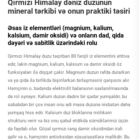
Qırmızı Himalay dəniz duzunun
mineral tərkibi və onun praktiki təsiri
Əsas iz elementləri (magnium, kalium,
kalsium, dəmir oksidi) və onların dad, qida
dəyəri və sabitlik üzərindəki rolu
Qırmızı Himalay duzu təqribən 80 fərqli iz elementini ehtiva
edir, lakin magnium, kalium, kalsium və dəmir oksidi öz
funksiyaları ilə diqqət çəkir. Magnium duzun rafda durarkən
və ya qida ilə birlikdə bişirilərkən birləşməsini qarşısını alır.
Həmçinin o, bədəndə elektrolit balansının saxlanılmasında
da rol oynayır. Kalium duzun dadını bir qədər yumşaldır, bu
səbəbdən bir çox insan onu adi masa duzuna nisbətən daha
yumşaq hiss edir. Kalsium duz bloklarına möhkəm
strukturu verir və biz onu qəbul etdikdə sümüklərimiz üçün
də faydalı olur. Gözəl qırmızı rəng dəmir oksidindən irəli
gəlir və o, həmçinin antioksidan xüsusiyyətlərə malikdir. Bu