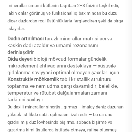
minerallar ümumi kütlənin təqribən 2–3 faizini təşkil edir,
lakin onlar görünüş və funksionallıq baxımından bu duzu
digər duzlardan real üstünlüklərlə fərqləndirən şəkildə birgə
işləyirlər.
Dadın artırılması
tarazlı minerallar matrisi acı və
kəskin dadı azaldır və umami rezonansını
dərinləşdirir
Qida dəyəri
bioloji mövcud formalar gündəlik
mikroelement ehtiyaclarını dəstəkləyir — xüsusilə
qidalanma səviyyəsi optimal olmayan şəxslər üçün
Konstruktiv möhkəmlik
təbii kristallik strukturu
toplanma və nəm udma qarşı davamlıdır; beləliklə,
temperatur və rütubət dalğalanmaları zamanı
tərkibini saxlayır
Bu daxili minerallar sinerjisi, qırmızı Himalay dəniz duzunun
yüksək istilikdə sabit qalmasını izah edir — bu da onu
qızdırılmış duz lövhəsində bişirmə, sobada bişirmə və
qızartma kimi üsullarda istifadə etməyə, rafinə olunmuş