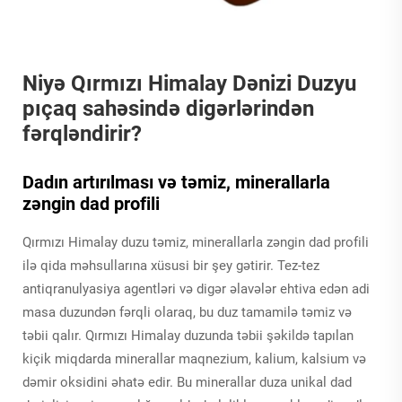
Niyə Qırmızı Himalay Dənizi Duzyu
pıçaq sahəsində digərlərindən
fərqləndirir?
Dadın artırılması və təmiz, minerallarla
zəngin dad profili
Qırmızı Himalay duzu təmiz, minerallarla zəngin dad profili
ilə qida məhsullarına xüsusi bir şey gətirir. Tez-tez
antiqranulyasiya agentləri və digər əlavələr ehtiva edən adi
masa duzundən fərqli olaraq, bu duz tamamilə təmiz və
təbii qalır. Qırmızı Himalay duzunda təbii şəkildə tapılan
kiçik miqdarda minerallar maqnezium, kalium, kalsium və
dəmir oksidini əhatə edir. Bu minerallar duza unikal dad