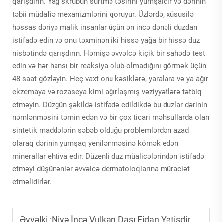
qarışdırın. Yağ skrubun sürtmə təsirini yumşaldır və dərinin
təbii müdafiə mexanizmlərini qoruyur. Üzlərdə, xüsusilə
həssas dəriyə malik insanlar üçün ən incə dənəli duzdan
istifadə edin və onu təxminən iki hissə yağa bir hissə duz
nisbətində qarışdırın. Həmişə əvvəlcə kiçik bir sahədə test
edin və hər hansı bir reaksiya olub-olmadığını görmək üçün
48 saat gözləyin. Heç vaxt onu kəsiklərə, yaralara və ya ağır
ekzemaya və rozaseya kimi ağırlaşmış vəziyyətlərə tətbiq
etməyin. Düzgün şəkildə istifadə edildikdə bu duzlar dərinin
nəmlənməsini təmin edən və bir çox ticari məhsullarda olan
sintetik maddələrin səbəb olduğu problemlərdən azad
olaraq dərinin yumşaq yenilənməsinə kömək edən
minerallar ehtiva edir. Düzenli duz müalicələrindən istifadə
etməyi düşünənlər əvvəlcə dermatoloqlarına müraciət
etməlidirlər.
Əvvəlki :
Niyə İncə Vulkan Daşı Fidan Yetişdirmə və Akvarium Filtrasiyası üçün İdealdir