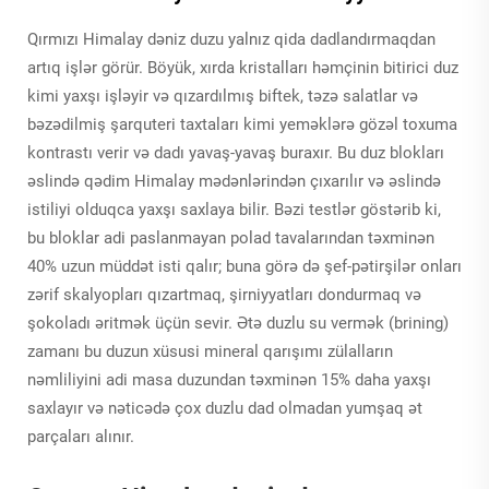
Qırmızı Himalay dəniz duzu yalnız qida dadlandırmaqdan
artıq işlər görür. Böyük, xırda kristalları həmçinin bitirici duz
kimi yaxşı işləyir və qızardılmış biftek, təzə salatlar və
bəzədilmiş şarquteri taxtaları kimi yeməklərə gözəl toxuma
kontrastı verir və dadı yavaş-yavaş buraxır. Bu duz blokları
əslində qədim Himalay mədənlərindən çıxarılır və əslində
istiliyi olduqca yaxşı saxlaya bilir. Bəzi testlər göstərib ki,
bu bloklar adi paslanmayan polad tavalarından təxminən
40% uzun müddət isti qalır; buna görə də şef-pətirşilər onları
zərif skalyopları qızartmaq, şirniyyatları dondurmaq və
şokoladı əritmək üçün sevir. Ətə duzlu su vermək (brining)
zamanı bu duzun xüsusi mineral qarışımı zülalların
nəmliliyini adi masa duzundan təxminən 15% daha yaxşı
saxlayır və nəticədə çox duzlu dad olmadan yumşaq ət
parçaları alınır.