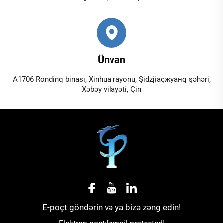
Ünvan
A1706 Rondinq binası, Xinhua rayonu, Şidzjiaçжуанq şəhəri,
Xəbəy vilayəti, Çin
E-poçt göndərin və ya bizə zəng edin!