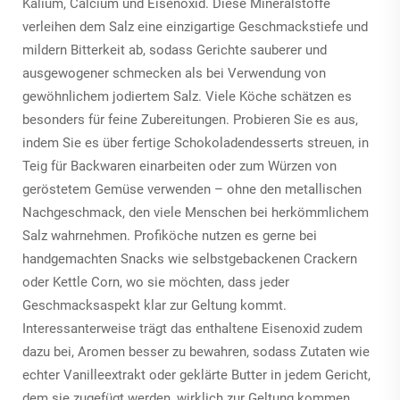
Kalium, Calcium und Eisenoxid. Diese Mineralstoffe
verleihen dem Salz eine einzigartige Geschmackstiefe und
mildern Bitterkeit ab, sodass Gerichte sauberer und
ausgewogener schmecken als bei Verwendung von
gewöhnlichem jodiertem Salz. Viele Köche schätzen es
besonders für feine Zubereitungen. Probieren Sie es aus,
indem Sie es über fertige Schokoladendesserts streuen, in
Teig für Backwaren einarbeiten oder zum Würzen von
geröstetem Gemüse verwenden – ohne den metallischen
Nachgeschmack, den viele Menschen bei herkömmlichem
Salz wahrnehmen. Profiköche nutzen es gerne bei
handgemachten Snacks wie selbstgebackenen Crackern
oder Kettle Corn, wo sie möchten, dass jeder
Geschmacksaspekt klar zur Geltung kommt.
Interessanterweise trägt das enthaltene Eisenoxid zudem
dazu bei, Aromen besser zu bewahren, sodass Zutaten wie
echter Vanilleextrakt oder geklärte Butter in jedem Gericht,
dem sie zugefügt werden, wirklich zur Geltung kommen.