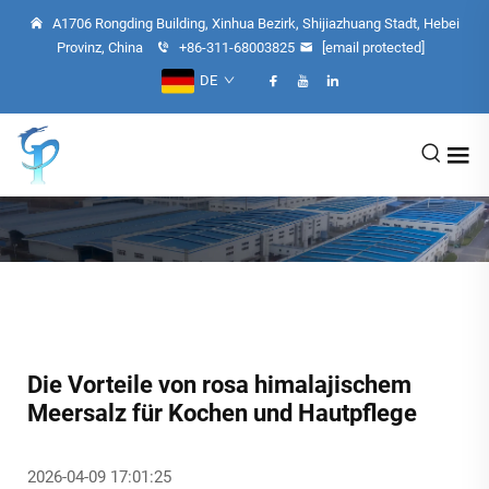
A1706 Rongding Building, Xinhua Bezirk, Shijiazhuang Stadt, Hebei
Provinz, China
+86-311-68003825
[email protected]
DE
Die Vorteile von rosa himalajischem
Meersalz für Kochen und Hautpflege
2026-04-09 17:01:25