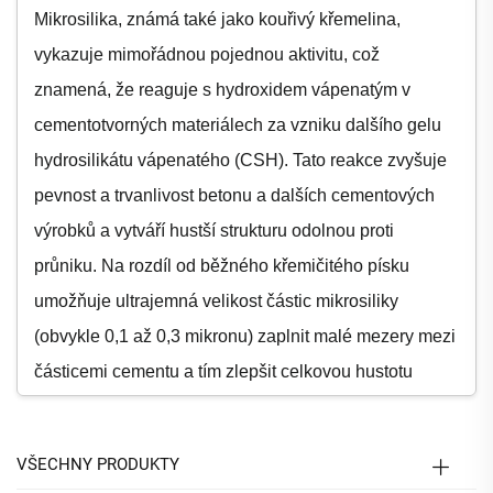
Mikrosilika, známá také jako kouřivý křemelina,
vykazuje mimořádnou pojednou aktivitu, což
znamená, že reaguje s hydroxidem vápenatým v
cementotvorných materiálech za vzniku dalšího gelu
hydrosilikátu vápenatého (CSH). Tato reakce zvyšuje
pevnost a trvanlivost betonu a dalších cementových
výrobků a vytváří hustší strukturu odolnou proti
průniku. Na rozdíl od běžného křemičitého písku
umožňuje ultrajemná velikost částic mikrosiliky
(obvykle 0,1 až 0,3 mikronu) zaplnit malé mezery mezi
částicemi cementu a tím zlepšit celkovou hustotu
uskladnění. Tato pojedná aktivita zajišťuje, že
mikrosilika aktivně přispívá ke strukturní integritě
VŠECHNY PRODUKTY
materiálů, nikoli pouze pasivně vyplňuje mezery, čímž