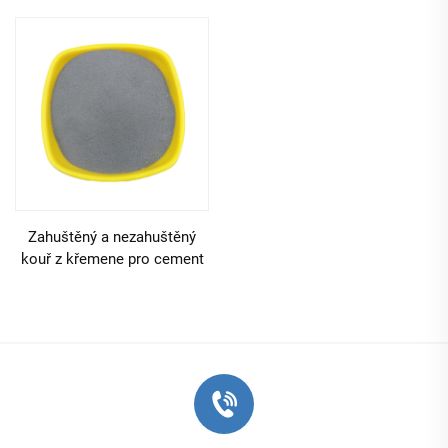
se stává vysokovýkonným přísadou ve stavebnictví.
● Ultrajemná velikost částic a vysoký povrchový
obsah
Ultrajemná velikost částic mikro křemene způsobuje
extrémně vysokou měrnou plochu, která zvyšuje jeho
reaktivitu a schopnost vazby. Díky měrné ploše až 20
000 m²/kg se mikro křemen rovnoměrně rozptýlí po
Zahuštěný a nezahuštěný
celé směsi, čímž zajistí homogenní reakci a zpevnění.
kouř z křemene pro cement
Tato jemná velikost částic umožňuje mikro křemenu
zaplňovat mikropóry v betonu, čímž snižuje
propustnost pro vodu, chemikálie a chloridové ionty.
Na rozdíl od hrubších přísad, které mohou vytvářet
slabá místa, se mikro křemen dokonale začleňuje do
matrice, zlepšuje kohezi a snižuje smrštění. Jeho