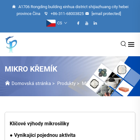
A1706 Rongding building xinhua district shijiazhuang city hebei
province Čína
+86-311-68003825
[email protected]
CS
MIKRO KŘEMÍK
Domovská stránka
>
Produkty
>
Mikro Silika
Klíčové výhody mikrosiliky
● Vynikající pojednou aktivita