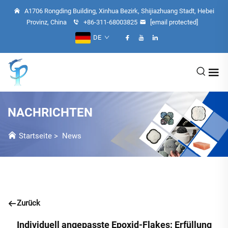
A1706 Rongding Building, Xinhua Bezirk, Shijiazhuang Stadt, Hebei
Provinz, China
+86-311-68003825
[email protected]
DE
NACHRICHTEN
Startseite
>
News
Zurück
Individuell angepasste Epoxid-Flakes: Erfüllung