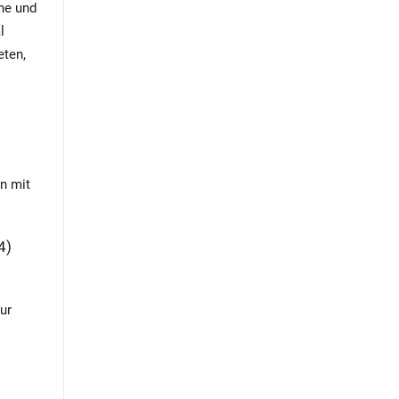
he und
l
eten,
s
en mit
4)
ur