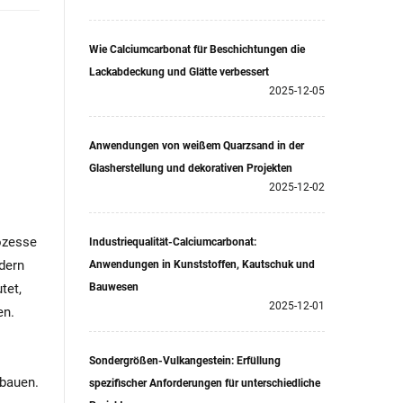
Wie Calciumcarbonat für Beschichtungen die
Lackabdeckung und Glätte verbessert
2025-12-05
Anwendungen von weißem Quarzsand in der
Glasherstellung und dekorativen Projekten
2025-12-02
ozesse
Industriequalität-Calciumcarbonat:
dern
Anwendungen in Kunststoffen, Kautschuk und
tet,
Bauwesen
2025-12-01
en.
s
Sondergrößen-Vulkangestein: Erfüllung
ubauen.
spezifischer Anforderungen für unterschiedliche