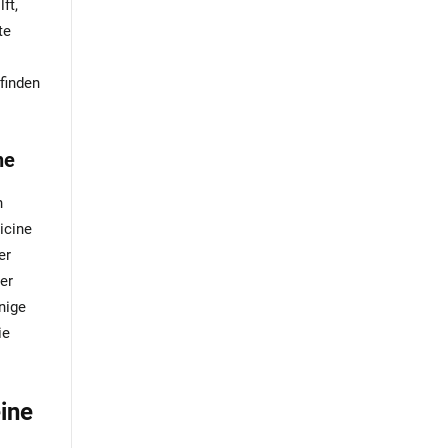
ft,
te
finden
ne
h
icine
er
er
nige
ie
eine