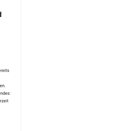
d
reits
en.
endes:
rzeit