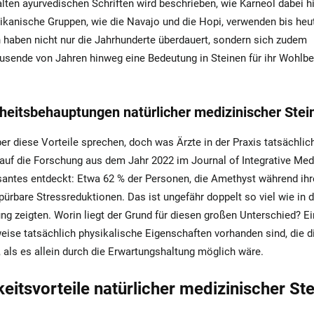
ten ayurvedischen Schriften wird beschrieben, wie Karneol dabei hil
ikanische Gruppen, wie die Navajo und die Hopi, verwenden bis heu
n haben nicht nur die Jahrhunderte überdauert, sondern sich zudem
usende von Jahren hinweg eine Bedeutung in Steinen für ihr Wohlbe
heitsbehauptungen natürlicher medizinischer Stei
ber diese Vorteile sprechen, doch was Ärzte in der Praxis tatsächlic
 auf die Forschung aus dem Jahr 2022 im Journal of Integrative Med
ssantes entdeckt: Etwa 62 % der Personen, die Amethyst während ihr
ürbare Stressreduktionen. Das ist ungefähr doppelt so viel wie in d
ng zeigten. Worin liegt der Grund für diesen großen Unterschied? Ei
eise tatsächlich physikalische Eigenschaften vorhanden sind, die d
 als es allein durch die Erwartungshaltung möglich wäre.
itsvorteile natürlicher medizinischer St