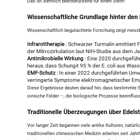
Das ist ziemlich beeindruckend für einen Stein!
Wissenschaftliche Grundlage hinter den 
Wissenschaftlich begutachtete Forschung zeigt messb
Infrarottherapie
: Schwarzer Turmalin emittiert
der Mikrozirkulation laut NIH-Studie aus dem 
Antimikrobielle Wirkung
: Eine 2020 durchgeführ
heraus, dass Schungit 95 % der
E. coli
aus Wasse
EMF-Schutz
: In einer 2022 durchgeführten
Umw
verringerte Symptome elektromagnetischer Emp
Diese Ergebnisse deuten darauf hin, dass bestimmte S
ionische Felder –, die biologische Prozesse beeinflu
Traditionelle Überzeugungen über Edelst
Vor langer Zeit begannen viele antike Kulturen, natürli
traditionellen chinesischen Medizin arbeiten seit Jah