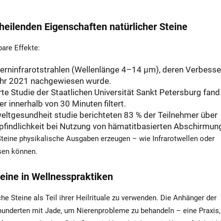
heilenden Eigenschaften natürlicher Steine
are Effekte:
 Ferninfrarotstrahlen (Wellenlänge 4–14 µm), deren Verbess
Jahr 2021 nachgewiesen wurde.
te Studie der Staatlichen Universität Sankt Petersburg fand
r innerhalb von 30 Minuten filtert.
eltgesundheit
studie berichteten 83 % der Teilnehmer über
findlichkeit bei Nutzung von hämatitbasierten Abschirmun
teine physikalische Ausgaben erzeugen – wie Infrarotwellen oder
ssen können.
eine in Wellnesspraktiken
che Steine als Teil ihrer Heilrituale zu verwenden. Die Anhänger der
rhunderten mit Jade, um Nierenprobleme zu behandeln – eine Praxis,