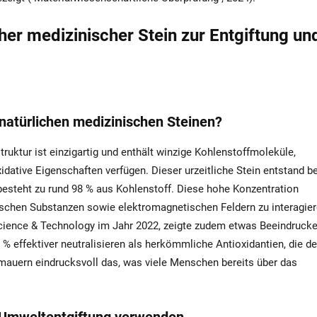
cher medizinischer Stein zur Entgiftung un
natürlichen medizinischen Steinen?
uktur ist einzigartig und enthält winzige Kohlenstoffmoleküle,
dative Eigenschaften verfügen. Dieser urzeitliche Stein entstand be
esteht zu rund 98 % aus Kohlenstoff. Diese hohe Konzentration
ischen Substanzen sowie elektromagnetischen Feldern zu interagier
l Science & Technology im Jahr 2022, zeigte zudem etwas Beeindruck
 % effektiver neutralisieren als herkömmliche Antioxidantien, die de
rmauern eindrucksvoll das, was viele Menschen bereits über das