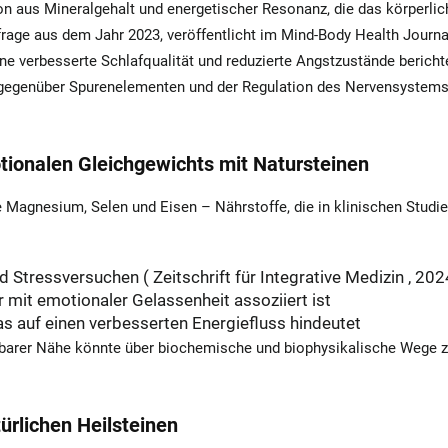
on aus Mineralgehalt und energetischer Resonanz, die das körperlic
rage aus dem Jahr 2023, veröffentlicht im
Mind-Body Health Journa
ne verbesserte Schlafqualität und reduzierte Angstzustände bericht
 gegenüber Spurenelementen und der Regulation des Nervensystem
tionalen Gleichgewichts mit Natursteinen
e Magnesium, Selen und Eisen – Nährstoffe, die in klinischen Studi
nd Stressversuchen (
Zeitschrift für Integrative Medizin
, 202
r mit emotionaler Gelassenheit assoziiert ist
s auf einen verbesserten Energiefluss hindeutet
elbarer Nähe könnte über biochemische und biophysikalische Wege z
rlichen Heilsteinen