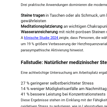
Drei praktische Anwendungen dominieren die modern
Steine tragen
in Taschen oder als Schmuck, um 
gewährleisten
Meditationsplatzierung
an wichtigen Chakrapun
Wasseranreicherung
mit nicht-porösen Steinen
A
klinische Studie 2024
zeigte, dass Personen, die wä
um 19 % größere Verbesserung der Herzfrequenzvariabil
parasympathische Aktivierung hinweist.
Fallstudie: Natürlicher medizinischer St
Eine achtwöchige Untersuchung am Arbeitsplatz ergab b
27 % geringerer selbstberichteter Stress
14 % weniger Müdigkeitsanfälle am Nachmittag
41 % bessere Leistung bei Konzentrationstests
Diese Ergebnisse stehen im Einklang mit der Fähigkei
oxidativen Stress zu reduzieren, wie in Laborstudien g