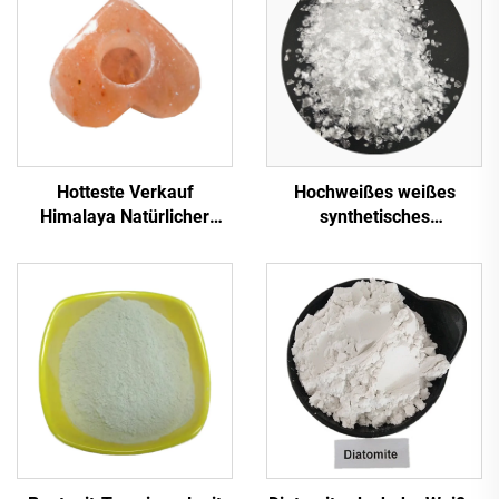
Hotteste Verkauf
Hochweißes weißes
Himalaya Natürlicher
synthetisches
Kristall-Kerzenhalter
Glimmerflocken weißer
Hochwertige Kerzenhalter
Glimmer transparente
Steinsalz Natürliche
Glimmerflocken für
Himalaya-Salzlampen
Isolationsdekoration
Kunststoffbau