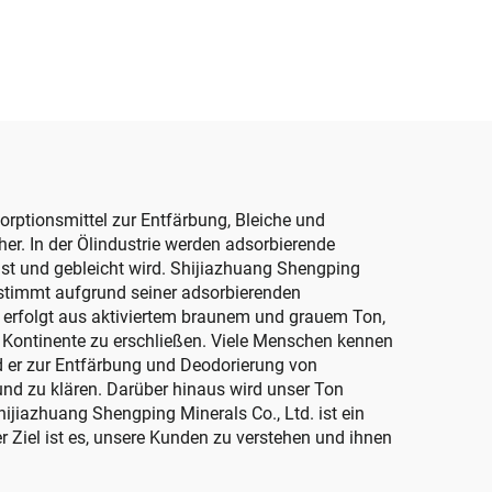
Verwendung in
er-
Farben/Reinigungsmitteln
ür
tung –
 &
sorptionsmittel zur Entfärbung, Bleiche und
her. In der Ölindustrie werden adsorbierende
ist und gebleicht wird. Shijiazhuang Shengping
estimmt aufgrund seiner adsorbierenden
n erfolgt aus aktiviertem braunem und grauem Ton,
r Kontinente zu erschließen. Viele Menschen kennen
rd er zur Entfärbung und Deodorierung von
nd zu klären. Darüber hinaus wird unser Ton
hijiazhuang Shengping Minerals Co., Ltd. ist ein
r Ziel ist es, unsere Kunden zu verstehen und ihnen