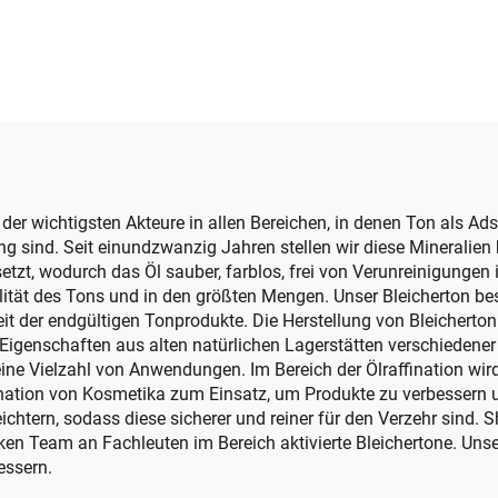
stilvolle
Kopfsteinpflast
Gartenkiesel f
Landschaftsgestal
Premium Kiesel
Kieseln
der wichtigsten Akteure in allen Bereichen, in denen Ton als Ad
g sind. Seit einundzwanzig Jahren stellen wir diese Mineralien 
tzt, wodurch das Öl sauber, farblos, frei von Verunreinigungen 
alität des Tons und in den größten Mengen. Unser Bleicherton b
it der endgültigen Tonprodukte. Die Herstellung von Bleicherto
 Eigenschaften aus alten natürlichen Lagerstätten verschiedene
 eine Vielzahl von Anwendungen. Im Bereich der Ölraffination wi
nation von Kosmetika zum Einsatz, um Produkte zu verbessern u
ichtern, sodass diese sicherer und reiner für den Verzehr sind. S
ken Team an Fachleuten im Bereich aktivierte Bleichertone. Unse
essern.