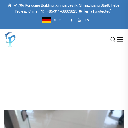
A1706 Rongding Building, Xinhua Bezirk, Shijiazhuang Stadt, Hebei
Provinz, China
+86-311-68003825
[email protected]
DE