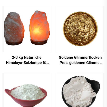
2-3 kg Natürliche
Goldene Glimmerflocken
Himalaya-Salzlampe für
Preis goldenen Glimmer
Dekorationszwecke
alle Farben Flocken
perlmuttartige metallische
Glimmerchips Flocken für
Epoxidharzboden