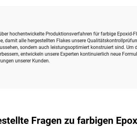
Verzieren von
Glimmerchips Flo
Bodenfliesen
für Epoxidharzb
Beschichtungen
poxidharzboden
über hochentwickelte Produktionsverfahren für farbige Epoxid-F
, damit alle hergestellten Flakes unsere Qualitätskontrollprüf
ussehen, sondern auch leistungsoptimiert konstruiert sind. Um d
rbessern, entwickeln unsere Experten kontinuierlich neue Formul
rungen unserer Kunden.
stellte Fragen zu farbigen Epo