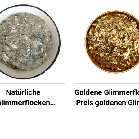
Natürliche
Goldene Glimmerfl
limmerflocken
Preis goldenen Gl
oration silbernes
alle Farben Floc
esteinsflocken
perlmuttartig
mmerflocken zum
metallische