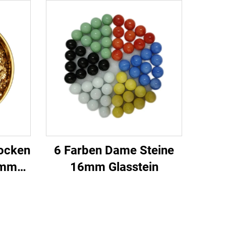
ocken
6 Farben Dame Steine
immer
16mm Glasstein
ken
e