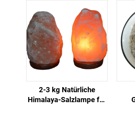
2-3 kg Natürliche
Himalaya-Salzlampe für
G
Dekorationszwecke
Dek
G
Gli