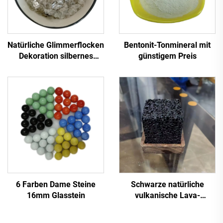
Natürliche Glimmerflocken
Bentonit-Tonmineral mit
Dekoration silbernes
günstigem Preis
Gesteinsflocken
Glimmerflocken zum
Verzieren von
Bodenfliesen
Beschichtungen
Epoxidharzboden
6 Farben Dame Steine
Schwarze natürliche
16mm Glasstein
vulkanische Lava-
Würfelsteine Aroma-
Diffusor