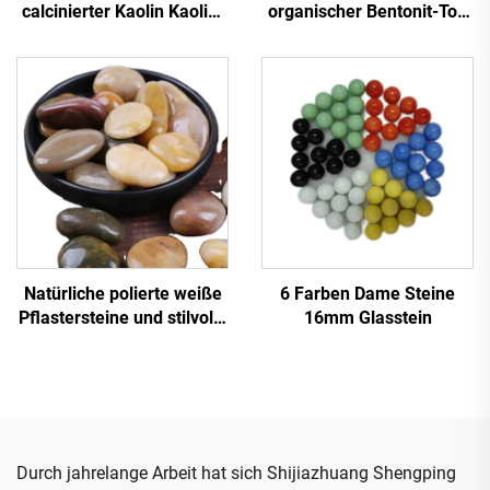
calcinierter Kaolin Kaolin-
organischer Bentonit-Ton
Pulver für
Premium-Qualität
Keramikglasuren 93 %
Bentonit-Produkt
Weißgrad Mesh calciniert
für Papierbeschichtungen
Natürliche polierte weiße
6 Farben Dame Steine
Pflastersteine und stilvolle
16mm Glasstein
Kopfsteinpflaster-
Gartenkiesel für
Landschaftsgestaltung –
Premium Kiesel & Kieseln
Durch jahrelange Arbeit hat sich Shijiazhuang Shengping