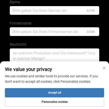
Name
0/100
Firmenname
0/200
Nachricht
0/1000
We value your privacy
We use cookies and similar tools to provide our services. If you
don't want to accept all cookies, click Personalize cookies.
Absenden
Accept all
Copyright © 2025 von Shijiazhuang Shengping Minerals
Personalize cookies
Co., Ltd.
Datenschutzrichtlinie