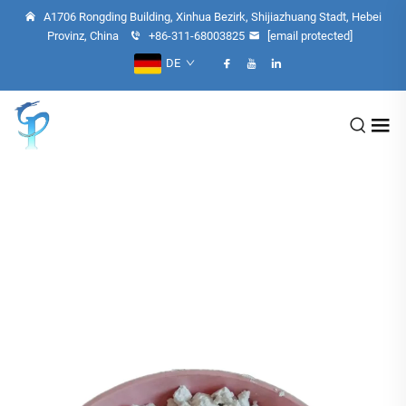
A1706 Rongding Building, Xinhua Bezirk, Shijiazhuang Stadt, Hebei
Provinz, China
+86-311-68003825
[email protected]
DE