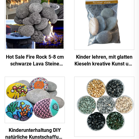
Hot Sale Fire Rock 5-8 cm
Kinder lehren, mit glatten
schwarze Lava Steine
Kieseln kreative Kunst und
Kieselsteine Stein Sauna
Bastelarbeiten durch
Stein Feuer Glas
Steine bemalen zu spielen
Außenfeuerstelle
Gartengestaltung Steine
Kinderunterhaltung DIY
natürliche Kunstschaffung