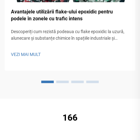
Avantajele utilizării flake-ului epoxidic pentru
podele în zonele cu trafic intens
Descoperiți cum rezistă podeaua cu flake epoxidic la uzură,
alunecare și substanțe chimice în spațiile industriale și
comerciale. Economisiți 60% la întreținere și triplați durata de
viață a podelei. Obțineți o ofertă gratuită astăzi.
VEZI MAI MULT
166