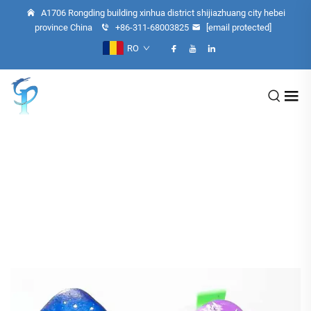
A1706 Rongding building xinhua district shijiazhuang city hebei
province China
+86-311-68003825
[email protected]
RO