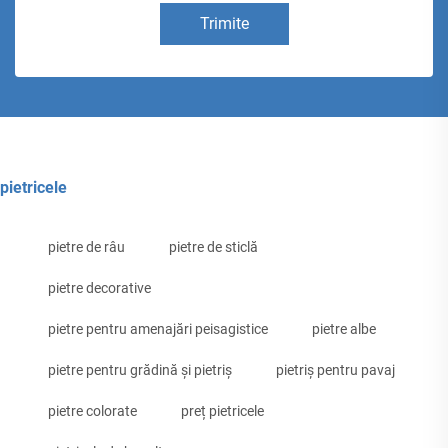
Trimite
pietricele
pietre de râu
pietre de sticlă
pietre decorative
pietre pentru amenajări peisagistice
pietre albe
pietre pentru grădină și pietriș
pietriș pentru pavaj
pietre colorate
preț pietricele