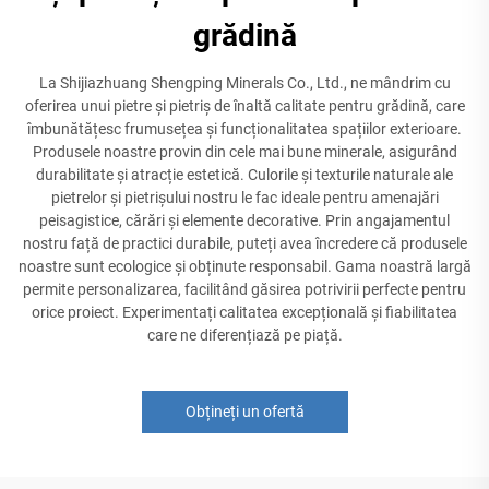
grădină
La Shijiazhuang Shengping Minerals Co., Ltd., ne mândrim cu
oferirea unui pietre și pietriș de înaltă calitate pentru grădină, care
îmbunătățesc frumusețea și funcționalitatea spațiilor exterioare.
Produsele noastre provin din cele mai bune minerale, asigurând
durabilitate și atracție estetică. Culorile și texturile naturale ale
pietrelor și pietrișului nostru le fac ideale pentru amenajări
peisagistice, cărări și elemente decorative. Prin angajamentul
nostru față de practici durabile, puteți avea încredere că produsele
noastre sunt ecologice și obținute responsabil. Gama noastră largă
permite personalizarea, facilitând găsirea potrivirii perfecte pentru
orice proiect. Experimentați calitatea excepțională și fiabilitatea
care ne diferențiază pe piață.
Obțineți un ofertă