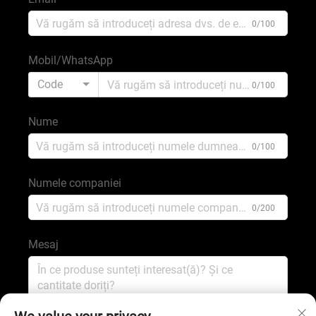
0/100
Mobil/WhatsApp
Code
0/100
Nume
0/100
Numele companiei
0/200
Mesaj
0/1000