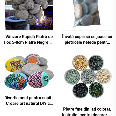
Vânzare Rapidă Piatră de
Învață copiii să se joace cu
Foc 5-8cm Piatre Negre de
pietricele netede pentru
Lavă Piatricele Piatră
artă și activități creative
pentru Sauna Piatră de
prin pictarea pietrelor
Foc Sticlă pentru Exterior
Focar Grădină Amenajare
peisagistică
Divertisment pentru copii -
Creare art natural DIY cu
Pietre fine din jad colorat,
pietre tăiate pentru pictură
lustruite, pentru decorarea