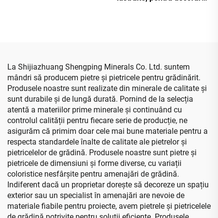
grădinii, acvarii și
accesoriu pentru podele
sportive
La Shijiazhuang Shengping Minerals Co. Ltd. suntem
mândri să producem pietre și pietricele pentru grădinărit.
Produsele noastre sunt realizate din minerale de calitate și
sunt durabile și de lungă durată. Pornind de la selecția
atentă a materiilor prime minerale și continuând cu
controlul calității pentru fiecare serie de producție, ne
asigurăm că primim doar cele mai bune materiale pentru a
respecta standardele înalte de calitate ale pietrelor și
pietricelelor de grădină. Produsele noastre sunt pietre și
pietricele de dimensiuni și forme diverse, cu variații
coloristice nesfârșite pentru amenajări de grădină.
Indiferent dacă un proprietar dorește să decoreze un spațiu
exterior sau un specialist în amenajări are nevoie de
materiale fiabile pentru proiecte, avem pietrele și pietricelele
de grădină potrivite pentru soluții eficiente. Produsele