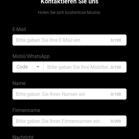
Kontaktieren Sie uns
Holen Sie sich kostenlose Muster.
E-Mail
0/100
Mobil/WhatsApp
Code
0/100
Name
0/100
Firmenname
0/200
Nachricht