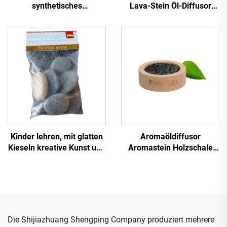
synthetisches
Lava-Stein Öl-Diffusor
Glimmerflocken weißer
Stein glatte Oberfläche
Glimmer transparente
frische Luft schwarz/rot
Glimmerflocken für
Farbe
Isolationsdekoration
Kunststoffbau
Kinder lehren, mit glatten
Aromaöldiffusor
Kieseln kreative Kunst und
Aromastein Holzschale
Bastelarbeiten durch
schwarzer Lava-Aroma-
Steine bemalen zu spielen
Diffusor mit individuellem
Logo
Die Shijiazhuang Shengping Company produziert mehrere