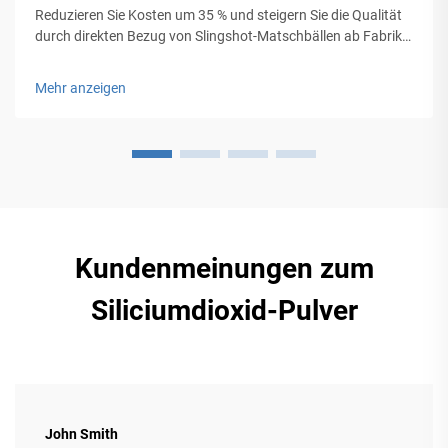
Reduzieren Sie Kosten um 35 % und steigern Sie die Qualität
durch direkten Bezug von Slingshot-Matschbällen ab Fabrik.
Eliminieren Sie Zwischenhändler, individualisieren Sie
Produkte und erfüllen Sie die wachsende Nachfrage nach
Mehr anzeigen
ökologischen Produkten. Fordern Sie jetzt Ihr Angebot an.
Kundenmeinungen zum
Siliciumdioxid-Pulver
John Smith