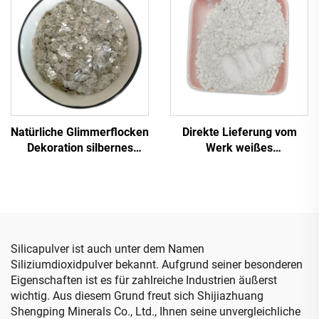
Natürliche Glimmerflocken
Direkte Lieferung vom
Dekoration silbernes
Werk weißes
Gesteinsflocken
Calciumhydroxid-Pulver
Glimmerflocken zum
gelöschter Kalk für
Verzieren von
Straßenbau
Bodenfliesen
Beschichtungen
Epoxidharzboden
Silicapulver ist auch unter dem Namen
Siliziumdioxidpulver bekannt. Aufgrund seiner besonderen
Eigenschaften ist es für zahlreiche Industrien äußerst
wichtig. Aus diesem Grund freut sich Shijiazhuang
Shengping Minerals Co., Ltd., Ihnen seine unvergleichliche