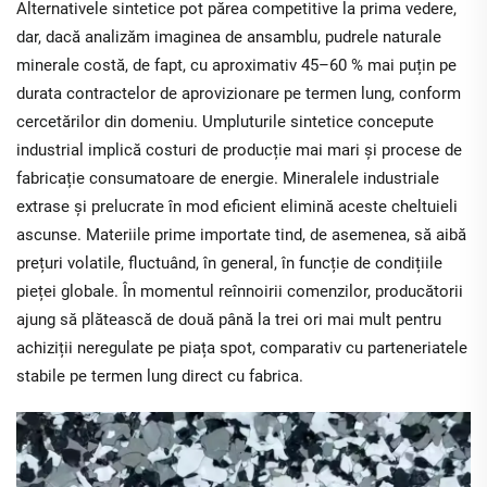
Alternativele sintetice pot părea competitive la prima vedere,
dar, dacă analizăm imaginea de ansamblu, pudrele naturale
minerale costă, de fapt, cu aproximativ 45–60 % mai puțin pe
durata contractelor de aprovizionare pe termen lung, conform
cercetărilor din domeniu. Umpluturile sintetice concepute
industrial implică costuri de producție mai mari și procese de
fabricație consumatoare de energie. Mineralele industriale
extrase și prelucrate în mod eficient elimină aceste cheltuieli
ascunse. Materiile prime importate tind, de asemenea, să aibă
prețuri volatile, fluctuând, în general, în funcție de condițiile
pieței globale. În momentul reînnoirii comenzilor, producătorii
ajung să plătească de două până la trei ori mai mult pentru
achiziții neregulate pe piața spot, comparativ cu parteneriatele
stabile pe termen lung direct cu fabrica.