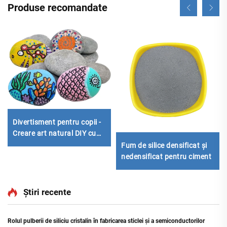
Produse recomandate
Divertisment pentru copii -
Creare art natural DIY cu
pietre tăiate pentru pictură
Fum de silice densificat și
nedensificat pentru ciment
de/Negru
Știri recente
Rolul pulberii de siliciu cristalin în fabricarea sticlei și a semiconductorilor