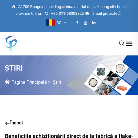
A1706 Rongding building xinhua district shijiazhuang city hebei
province China
+86-311-68003825
[email protected]
RO
ȘTIRI
Pagina Principală
>
Știri
Înapoi
Beneficiile achiziționării direct de la fabrică a flake-