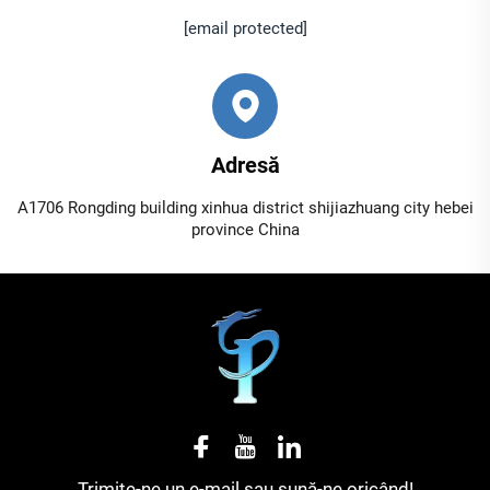
[email protected]
Adresă
A1706 Rongding building xinhua district shijiazhuang city hebei
province China
Trimite-ne un e-mail sau sună-ne oricând!