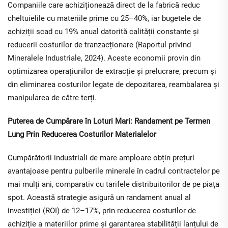
Companiile care achiziționează direct de la fabrică reduc
cheltuielile cu materiile prime cu 25–40%, iar bugetele de
achiziții scad cu 19% anual datorită calității constante și
reducerii costurilor de tranzacționare (Raportul privind
Mineralele Industriale, 2024). Aceste economii provin din
optimizarea operațiunilor de extracție și prelucrare, precum și
din eliminarea costurilor legate de depozitarea, reambalarea și
manipularea de către terți.
Puterea de Cumpărare în Loturi Mari: Randament pe Termen
Lung Prin Reducerea Costurilor Materialelor
Cumpărătorii industriali de mare amploare obțin prețuri
avantajoase pentru pulberile minerale în cadrul contractelor pe
mai mulți ani, comparativ cu tarifele distribuitorilor de pe piața
spot. Această strategie asigură un randament anual al
investiției (ROI) de 12–17%, prin reducerea costurilor de
achiziție a materiilor prime și garantarea stabilității lanțului de