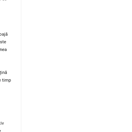
oajă
este
unea
țină
e timp
iv
e