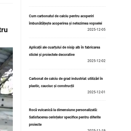
Cum carbonatul de calciu pentru acoperiri
îmbunătățește acoperirea și netezimea vopselei
tru
2025-12-05
Aplicații ale cuarțului de nisip alb în fabricarea
sticlei și proiectele decorative
2025-12-02
Carbonat de calciu de grad industrial: utilizări în
plastic, cauciuc și construcții
2025-12-01
Rocă vulcanică la dimensiune personalizată:
Satisfacerea cerințelor specifice pentru diferite
proiecte
2025-11-19