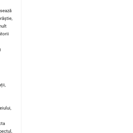
ersează
răștie,
mult
torii
g
ii,
iului,
cta
pectul,