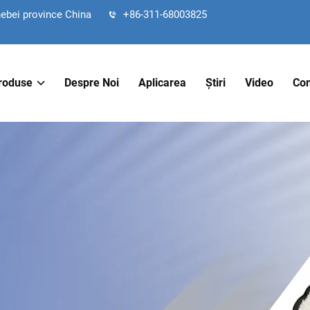
hebei province China
+86-311-68003825
roduse
Despre Noi
Aplicarea
Știri
Video
Con