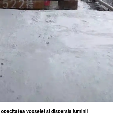
pacitatea vopselei și dispersia luminii