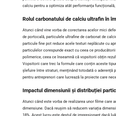
calciu pentru a optimiza atât performanța funcțională, 
Rolul carbonatului de calciu ultrafin în îm
Atunci când vine vorba de corectarea acelor mici defec
de portocală, particulele ultrafine de carbonat de calc
particule fine pot reduce acele texturi neplăcute cu a
particulelor corespunde exact cu ceea ce producătorii
polimerice, ceea ce înseamnă că vopsitorii obțin rezult
Vopsitorii care trec la formule care conțin aceste tipu
șlefuire între straturi, menținând totodată o aderență 
pentru antreprenori care lucrează la proiecte care nece
Impactul dimensiunii și distribuției parti
Atunci când este vorba de realizarea unor filme care ar
dimensiune. Dacă reușim să reducem variația dimensiun
18%. Acest lucru este destul de impresionant dacă luă