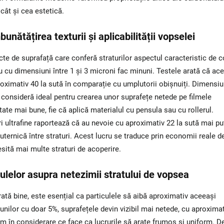
cât și cea estetică.
bunătățirea texturii și aplicabilității vopselei
te de suprafață care conferă straturilor aspectul caracteristic de c
iu cu dimensiuni între 1 și 3 microni fac minuni. Testele arată că ac
proximativ 40 la sută în comparație cu umplutorii obișnuiți. Dimensi
 consideră ideal pentru crearea unor suprafețe netede pe filmele
ate mai bune, fie că aplică materialul cu pensula sau cu rollerul.
ri ultrafine raportează că au nevoie cu aproximativ 22 la sută mai pu
puternică între straturi. Acest lucru se traduce prin economii reale d
sită mai multe straturi de acoperire.
culelor asupra netezimii stratului de vopsea
ată bine, este esențial ca particulele să aibă aproximativ aceeași
ilor cu doar 5%, suprafețele devin vizibil mai netede, cu aproximat
m în considerare ce face ca lucrurile să arate frumos și uniform. D