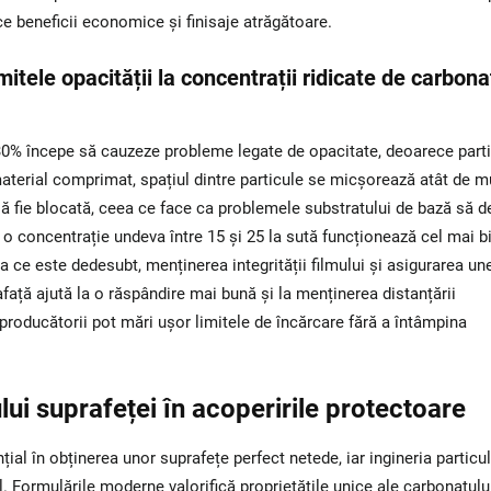
ce beneficii economice și finisaje atrăgătoare.
itele opacității la concentrații ridicate de carbona
30% începe să cauzeze probleme legate de opacitate, deoarece parti
aterial comprimat, spațiul dintre particule se micșorează atât de m
 să fie blocată, ceea ce face ca problemele substratului de bază să d
 o concentrație undeva între 15 și 25 la sută funcționează cel mai b
 ce este dedesubt, menținerea integrității filmului și asigurarea un
rafață ajută la o răspândire mai bună și la menținerea distanțării
roducătorii pot mări ușor limitele de încărcare fără a întâmpina
ului suprafeței în acoperirile protectoare
ial în obținerea unor suprafețe perfect netede, iar ingineria particu
nal. Formulările moderne valorifică proprietățile unice ale carbonatulu