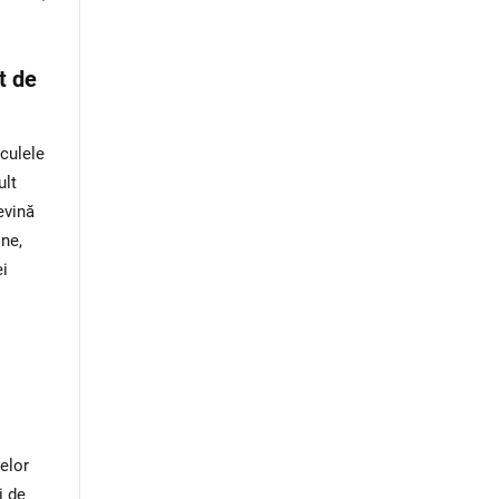
t de
culele
ult
evină
ine,
ei
lelor
i de