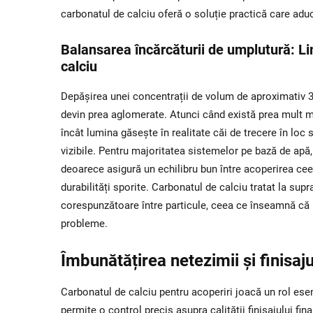
carbonatul de calciu oferă o soluție practică care adu
Balansarea încărcăturii de umplutură: Lim
calciu
Depășirea unei concentrații de volum de aproximativ 
devin prea aglomerate. Atunci când există prea mult m
încât lumina găsește în realitate căi de trecere în loc
vizibile. Pentru majoritatea sistemelor pe bază de apă,
deoarece asigură un echilibru bun între acoperirea ceea
durabilități sporite. Carbonatul de calciu tratat la sup
corespunzătoare între particule, ceea ce înseamnă că p
probleme.
Îmbunătățirea netezimii și finisaj
Carbonatul de calciu pentru acoperiri joacă un rol esenț
permite o control precis asupra calității finisajului fi