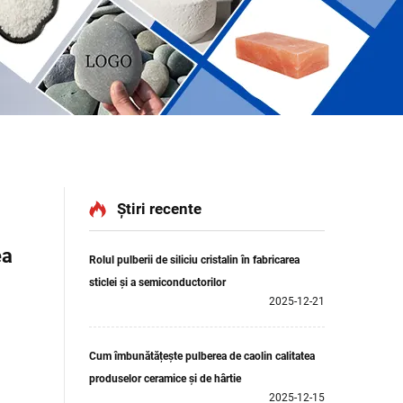
Știri recente
ea
Rolul pulberii de siliciu cristalin în fabricarea
sticlei și a semiconductorilor
2025-12-21
Cum îmbunătățește pulberea de caolin calitatea
produselor ceramice și de hârtie
2025-12-15