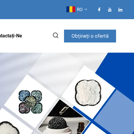
RO
Obțineți o ofertă
tactați-Ne