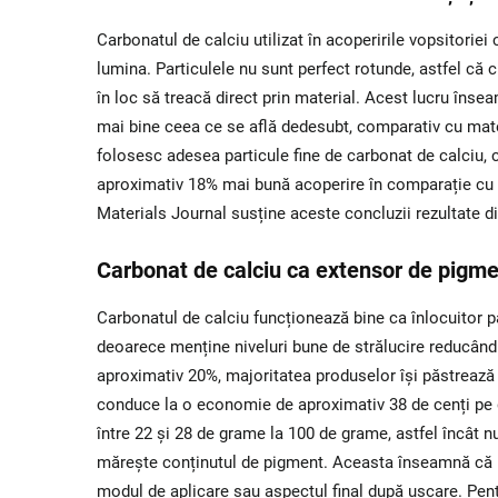
Carbonatul de calciu utilizat în acoperirile vopsitorie
lumina. Particulele nu sunt perfect rotunde, astfel că
în loc să treacă direct prin material. Acest lucru înse
mai bine ceea ce se află dedesubt, comparativ cu mate
folosesc adesea particule fine de carbonat de calciu, 
aproximativ 18% mai bună acoperire în comparație cu fo
Materials Journal susține aceste concluzii rezultate din
Carbonat de calciu ca extensor de pigmen
Carbonatul de calciu funcționează bine ca înlocuitor par
deoarece menține niveluri bune de strălucire reducând 
aproximativ 20%, majoritatea produselor își păstrează î
conduce la o economie de aproximativ 38 de cenți pe ga
între 22 și 28 de grame la 100 de grame, astfel încât
mărește conținutul de pigment. Aceasta înseamnă că p
modul de aplicare sau aspectul final după uscare. Pent