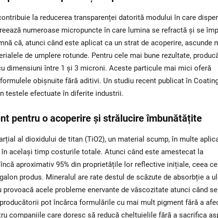
i contribuie la reducerea transparenței datorită modului în care disp
 creează numeroase micropuncte în care lumina se refractă și se împ
amnă că, atunci când este aplicat ca un strat de acoperire, ascunde 
rialele de umplere rotunde. Pentru cele mai bune rezultate, producă
cu dimensiuni între 1 și 3 microni. Aceste particule mai mici oferă
rmulele obișnuite fără aditivi. Un studiu recent publicat în Coatin
 testele efectuate în diferite industrii.
t pentru o acoperire și strălucire îmbunătățite
țial al dioxidului de titan (TiO2), un material scump, în multe aplicaț
în același timp costurile totale. Atunci când este amestecat la
ncă aproximativ 95% din proprietățile lor reflective inițiale, ceea ce
lon produs. Mineralul are rate destul de scăzute de absorbție a ule
 nu provoacă acele probleme enervante de vâscozitate atunci când se
roducătorii pot încărca formulările cu mai mult pigment fără a afe
ru companiile care doresc să reducă cheltuielile fără a sacrifica as