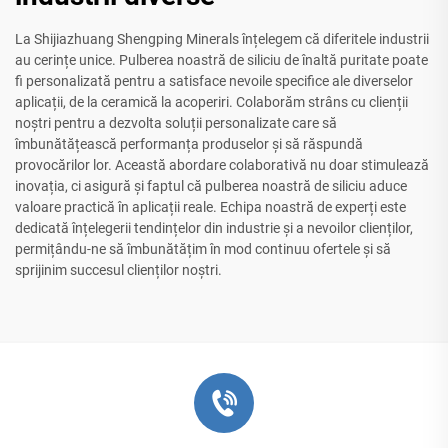
La Shijiazhuang Shengping Minerals înțelegem că diferitele industrii
au cerințe unice. Pulberea noastră de siliciu de înaltă puritate poate
fi personalizată pentru a satisface nevoile specifice ale diverselor
aplicații, de la ceramică la acoperiri. Colaborăm strâns cu clienții
noștri pentru a dezvolta soluții personalizate care să
îmbunătățească performanța produselor și să răspundă
provocărilor lor. Această abordare colaborativă nu doar stimulează
inovația, ci asigură și faptul că pulberea noastră de siliciu aduce
valoare practică în aplicații reale. Echipa noastră de experți este
dedicată înțelegerii tendințelor din industrie și a nevoilor clienților,
permițându-ne să îmbunătățim în mod continuu ofertele și să
sprijinim succesul clienților noștri.