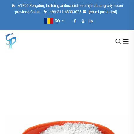
A1706 Rongding building xinhua district shijiazhuang city hebei
province China
+86-311-68003825
[email protected]
RO