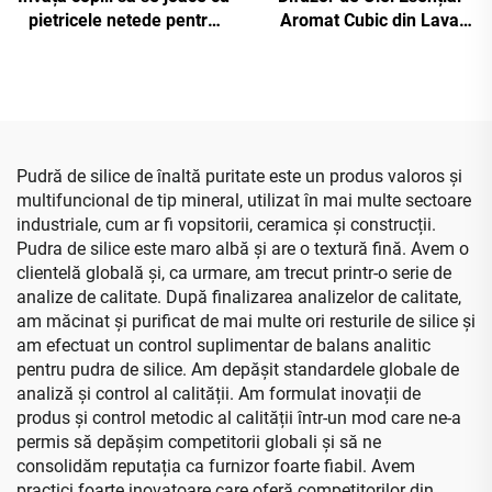
pietricele netede pentru
Aromat Cubic din Lava
artă și activități creative
Naturală cu Logo
prin pictarea pietrelor
Personalizat
Pudră de silice de înaltă puritate este un produs valoros și
multifuncional de tip mineral, utilizat în mai multe sectoare
industriale, cum ar fi vopsitorii, ceramica și construcții.
Pudra de silice este maro albă și are o textură fină. Avem o
clientelă globală și, ca urmare, am trecut printr-o serie de
analize de calitate. După finalizarea analizelor de calitate,
am măcinat și purificat de mai multe ori resturile de silice și
am efectuat un control suplimentar de balans analitic
pentru pudra de silice. Am depășit standardele globale de
analiză și control al calității. Am formulat inovații de
produs și control metodic al calității într-un mod care ne-a
permis să depășim competitorii globali și să ne
consolidăm reputația ca furnizor foarte fiabil. Avem
practici foarte inovatoare care oferă competitorilor din