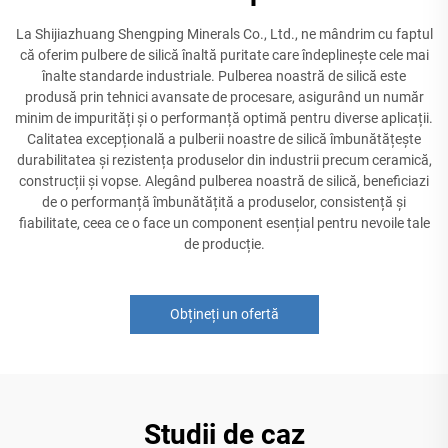
La Shijiazhuang Shengping Minerals Co., Ltd., ne mândrim cu faptul
că oferim pulbere de silică înaltă puritate care îndeplinește cele mai
înalte standarde industriale. Pulberea noastră de silică este
produsă prin tehnici avansate de procesare, asigurând un număr
minim de impurități și o performanță optimă pentru diverse aplicații.
Calitatea excepțională a pulberii noastre de silică îmbunătățește
durabilitatea și rezistența produselor din industrii precum ceramică,
construcții și vopse. Alegând pulberea noastră de silică, beneficiazi
de o performanță îmbunătățită a produselor, consistență și
fiabilitate, ceea ce o face un component esențial pentru nevoile tale
de producție.
Obțineți un ofertă
Studii de caz