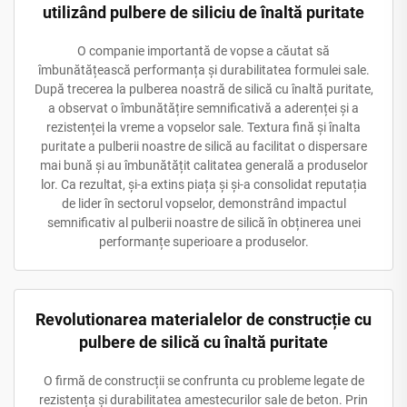
utilizând pulbere de siliciu de înaltă puritate
O companie importantă de vopse a căutat să
îmbunătățească performanța și durabilitatea formulei sale.
După trecerea la pulberea noastră de silică cu înaltă puritate,
a observat o îmbunătățire semnificativă a aderenței și a
rezistenței la vreme a vopselor sale. Textura fină și înalta
puritate a pulberii noastre de silică au facilitat o dispersare
mai bună și au îmbunătățit calitatea generală a produselor
lor. Ca rezultat, și-a extins piața și și-a consolidat reputația
de lider în sectorul vopselor, demonstrând impactul
semnificativ al pulberii noastre de silică în obținerea unei
performanțe superioare a produselor.
Revolutionarea materialelor de construcție cu
pulbere de silică cu înaltă puritate
O firmă de construcții se confrunta cu probleme legate de
rezistența și durabilitatea amestecurilor sale de beton. Prin