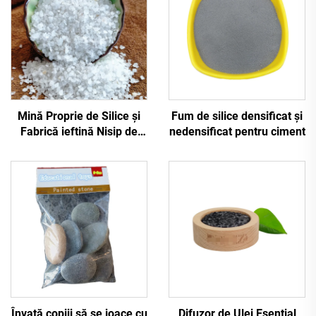
Mină Proprie de Silice și
Fum de silice densificat și
Fabrică ieftină Nisip de
nedensificat pentru ciment
Silice pentru Filtrare a
Apelor Nisip de Cuarc
Nisip de Silice cu Preț
Redus
Învață copiii să se joace cu
Difuzor de Ulei Esențial