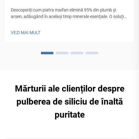
Descoperiți cum piatra maifan elimină 95% din plumb și
arsen, adăugând în același timp minerale esențiale. O soluție
ecologică și durabilă pentru sistemele de apă casnice și
industriale. Aflați mai multe.
VEZI MAI MULT
Mărturii ale clienților despre
pulberea de siliciu de înaltă
puritate