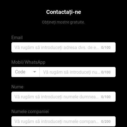
Contactați-ne
Obțineți mostre gratuite.
Email
0/100
Mobil/WhatsApp
Code
0/100
Nume
0/100
Numele companiei
0/200