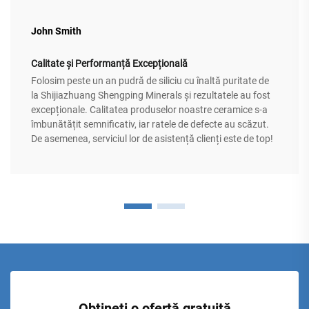
John Smith
Calitate și Performanță Excepțională
Folosim peste un an pudră de siliciu cu înaltă puritate de
la Shijiazhuang Shengping Minerals și rezultatele au fost
excepționale. Calitatea produselor noastre ceramice s-a
îmbunătățit semnificativ, iar ratele de defecte au scăzut.
De asemenea, serviciul lor de asistență clienți este de top!
Obțineți o ofertă gratuită