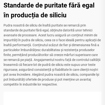
Standarde de puritate fără egal
în producția de siliciu
Pudra noastră de siliciu de înaltă puritate se remarcă prin
standarde de puritate fără egal, obținute datorită unor tehnici
avansate de procesare. Acest lucru asigură un conținut minim de
impurități în pudra de siliciu, ceea ce o face ideală pentru aplicații de
înaltă performanță. Conținutul scăzut de fier și dimensiunea fină a
particulelor îmbunătățesc durabilitatea și rezistența produselor
finite, permițând producătorilor să creeze mărfuri superioare care
se remarcă pe piață. Angajamentul nostru față de controlul calității
înseamnă că fiecare lot de pudră de siliciu este supus unor teste
riguroase, asigurând consistență și fiabilitate în care clienții noștri
pot avea încredere. Alegând pudra noastră de siliciu, companiile își
pot îmbunătăți ofertele de produse și pot menține un avantaj
competitiv în industriile lor respective.