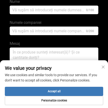
Nume
0/100
Numele companiei
0/200
Mesaj
0/1000
We value your privacy
We use cookies and similar tools to provide our services. If you
don't want to accept all cookies, click Personalize cookies.
Trimite
Accept all
Drept de autor © 2025 de către shijiazhuang shengping
Personalize cookies
minerals co.,ltd
Politica de confidențialitate