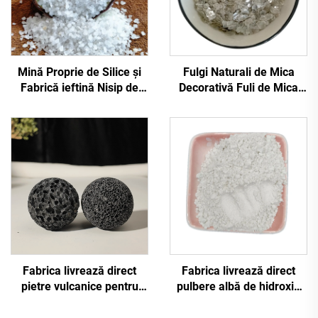
Mină Proprie de Silice și
Fulgi Naturali de Mica
Fabrică ieftină Nisip de
Decorativă Fuli de Mica
Silice pentru Filtrare a
Argintii pentru
Apelor Nisip de Cuarc
Împodobirea podelelor,
Nisip de Silice cu Preț
Coatinguri, podea
Redus
Epoxidică
Fabrica livrează direct
Fabrica livrează direct
pietre vulcanice pentru
pulbere albă de hidroxid
difuzoare de ulei,
de calciu, var stins pentru
suprafață lustruită, aer
construcții de drumuri