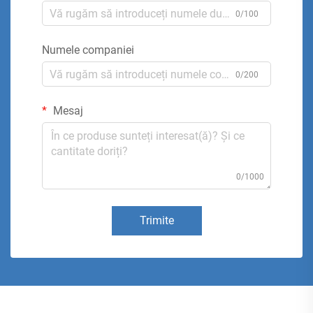
0/100
Numele companiei
0/200
Mesaj
0/1000
Trimite