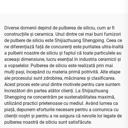
proaspăt, culoare
neagră/roșie
Diverse domenii depind de pulberea de siliciu, cum ar fi
construcțiile și ceramica. Unul dintre cei mai buni furnizori
de pulbere de siliciu este Shijiazhuang Shengping. Ceea ce
ne diferențiază față de concurenți este puritatea ultra-înaltă
a pulberii noastre de siliciu și faptul că toate particulele au
aceeași dimensiune, lucru esențial în industria ceramicii și
a vopselelor. Pulberea de siliciu este realizată prin mai
mulți pași, începând cu materia primă potrivită. Alte etape
ale procesului sunt zdrobirea, măcinarea și clasificarea.
Acest proces este unul dintre motivele pentru care suntem
încrezători din partea atâtor clienți. La Shijiazhuang
Shengping ne concentrăm pe sustenabilitatea maximă,
utilizând practici prietenoase cu mediul. Având lumea ca
piață, depunem eforturile necesare pentru a comunica cu
clienții noștri și pentru a ne asigura că nevoile lor legate de
pulberea noastră de siliciu sunt satisfăcute.