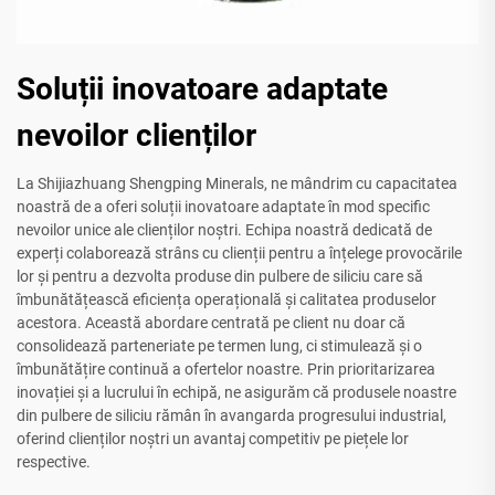
Soluții inovatoare adaptate
nevoilor clienților
La Shijiazhuang Shengping Minerals, ne mândrim cu capacitatea
noastră de a oferi soluții inovatoare adaptate în mod specific
nevoilor unice ale clienților noștri. Echipa noastră dedicată de
experți colaborează strâns cu clienții pentru a înțelege provocările
lor și pentru a dezvolta produse din pulbere de siliciu care să
îmbunătățească eficiența operațională și calitatea produselor
acestora. Această abordare centrată pe client nu doar că
consolidează parteneriate pe termen lung, ci stimulează și o
îmbunătățire continuă a ofertelor noastre. Prin prioritarizarea
inovației și a lucrului în echipă, ne asigurăm că produsele noastre
din pulbere de siliciu rămân în avangarda progresului industrial,
oferind clienților noștri un avantaj competitiv pe piețele lor
respective.