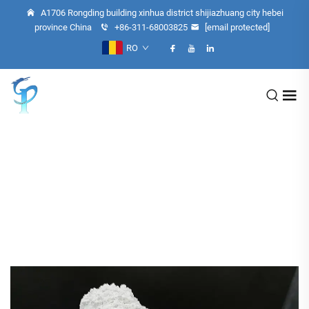
A1706 Rongding building xinhua district shijiazhuang city hebei
province China
+86-311-68003825
[email protected]
RO