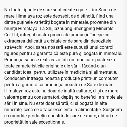
Nu toate tipurile de sare sunt create egale – iar Sarea de
mare Himalaya roz este deosebit de distinctă, fiind una
dintre puținele varietăți bogate în minerale, provenite din
munții Himalaya. La Shijiazhuang Shengping Minerals
Co.,Ltd, întregul nostru proces de producție începe cu
extragerea delicată a cristalelor de sare din depozitele
străvechi. Apoi, sarea noastră este supusă unui control
riguros pentru a garanta că este pură și bogată în minerale.
Producția sării se realizează într-un mod care păstrează
toate caracteristicile originale ale sării, făcând-o un
candidat ideal pentru utilizare în medicină și alimentație.
Conducem întreaga noastră producție printr-un computer
pentru a garanta că producția noastră de Sare de mare
Himalaya roz este nu doar de înaltă calitate, ci și de mare
valoare pentru consumatori, depășind beneficiile simple ale
sării în sine. Nu este doar sărată, ci și bogată în alte
minerale, ceea ce o face excelentă în alimentație. Susținem
cu mândrie producția noastră de sare de mare, alături de
proprietățile sale excepționale.