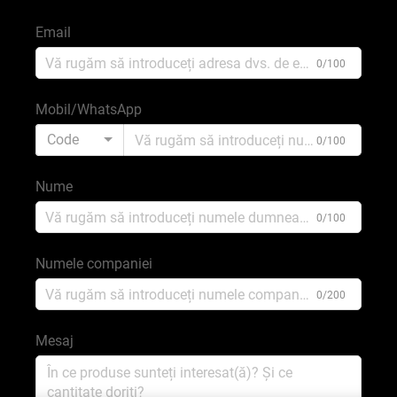
Email
0/100
Mobil/WhatsApp
Code
0/100
Nume
0/100
Numele companiei
0/200
Mesaj