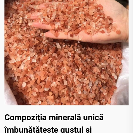
Compoziția minerală unică
îmbunătățește gustul și