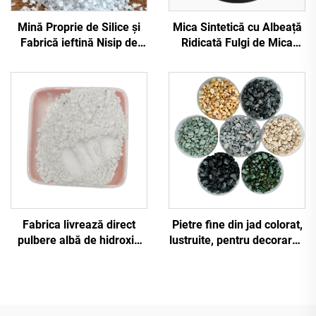
Mină Proprie de Silice și
Mica Sintetică cu Albeață
Fabrică ieftină Nisip de
Ridicată Fulgi de Mica
Silice pentru Filtrare a
Albă Fulgi de Mica
Apelor Nisip de Cuarc
Transparentă pentru
Nisip de Silice cu Preț
Izolație Decor Plastice
Redus
Construcții
Fabrica livrează direct
Pietre fine din jad colorat,
pulbere albă de hidroxid
lustruite, pentru decorarea
de calciu, var stins pentru
grădinii, acvarii și
construcții de drumuri
accesoriu pentru podele
sportive