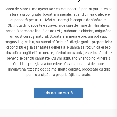
Sarea de Mare Himalayena Roz este cunoscută pentru puritatea sa
naturală și conținutul bogat în minerale, făcând din ea o alegere
superioară pentru utilizări culinare și în scopuri de sănătate.
Obținută din depozitele străvechi de sare de mare din Himalaya,
această sare este lipsită de aditivi și substanțe chimice, asigurând
un gust curat și natural. Bogată în minerale precum potasiu,
magneziu și calciu, nu numai că îmbunătățește gustul preparatelor,
ci contribuie și la sănătatea generală. Nuansa sa roz unică este o
dovadă a bogăției în minerale, oferind un avantaj estetic alături de
beneficiile pentru sănătate. Cu Shijiazhuang Shengping Minerals
Co., Ltd., puteți avea încredere că sarea noastră de mare
Himalayena roz este de cea mai înaltă calitate, procesată cu grijă
pentru a-și păstra proprietățile naturale.
Obțineți un ofertă