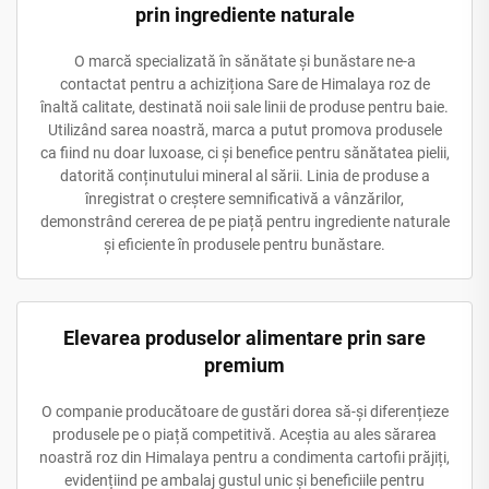
prin ingrediente naturale
O marcă specializată în sănătate și bunăstare ne-a
contactat pentru a achiziționa Sare de Himalaya roz de
înaltă calitate, destinată noii sale linii de produse pentru baie.
Utilizând sarea noastră, marca a putut promova produsele
ca fiind nu doar luxoase, ci și benefice pentru sănătatea pielii,
datorită conținutului mineral al sării. Linia de produse a
înregistrat o creștere semnificativă a vânzărilor,
demonstrând cererea de pe piață pentru ingrediente naturale
și eficiente în produsele pentru bunăstare.
Elevarea produselor alimentare prin sare
premium
O companie producătoare de gustări dorea să-și diferențieze
produsele pe o piață competitivă. Aceștia au ales sărarea
noastră roz din Himalaya pentru a condimenta cartofii prăjiți,
evidențiind pe ambalaj gustul unic și beneficiile pentru