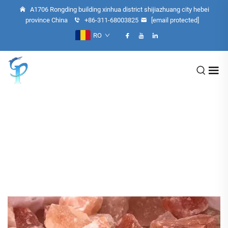
A1706 Rongding building xinhua district shijiazhuang city hebei
province China
+86-311-68003825
[email protected]
RO