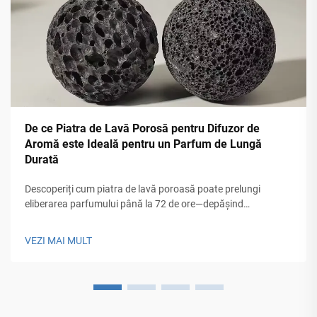
De ce Piatra de Lavă Porosă pentru Difuzor de
Aromă este Ideală pentru un Parfum de Lungă
Durată
Descoperiți cum piatra de lavă poroasă poate prelungi
eliberarea parfumului până la 72 de ore—depășind
performanța ceramicii cu 67%. Învață știința din spatele
acțiunii capilare, sustenabilității și aromaterapiei fără
VEZI MAI MULT
substanțe chimice. Explorează beneficiile pentru utilizare în
casă, bijuterii și călătorii.