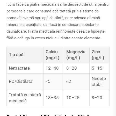
lucru face ca piatra medicală să fie deosebit de utilă pentru
persoanele care consumă apă tratată prin sisteme de
osmoză inversă sau apă distilată, care adesea elimină
mineralele esențiale, dar lasă în continuare substanțe
dăunătoare. Piatra medicală reînnoiește ceea ce lipsește,
fără a adăuga în exces niciunul dintre aceste elemente.
Calciu
Magneziu
Zinc
Tip apă
(mg/L)
(mg/L)
(µg/L)
Netractate
12–40
8–20
5–15
Nedete
RO/Distilată
<5
<2
ctabil
Tratată cu piatră
18–35
10–25
8–20
medicală