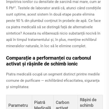
împotriva ionilor cu densitate de sarcină mai mare, cum ar
fi Pb²⁺. Testele de laborator arată că, atunci când condițiile
sunt optime, acest sistem în două etape poate elimina
peste 90 % din plumbul conținut în probele de apă. Ce face
ca piatra medicală să se distingă față de alternativele
sintetice? Aceasta nu eliberează nicio substanță nocivă în
apă în timpul tratamentului și, în plus, menține echilibrul
mineralelor naturale, în loc să le elimine complet.
Comparație a performanței cu carbonul
activat și rășinile de schimb ionic
Piatra medicală ocupă un segment distinct printre mediile
comune de purificare — echilibrând eficacitatea, siguranța
și simplitatea:
Rășini de
Piatră
Carbon
Parametru
schimb
Medicală
activat