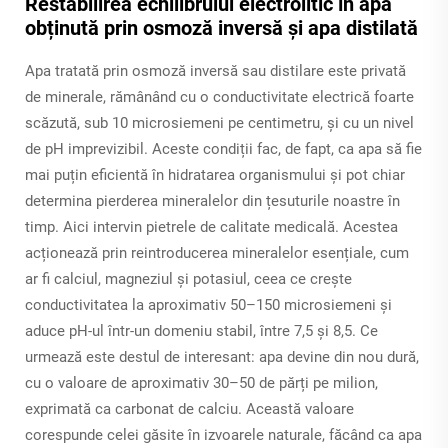
Restabilirea echilibrului electrolitic în apa
obținută prin osmoză inversă și apa distilată
Apa tratată prin osmoză inversă sau distilare este privată
de minerale, rămânând cu o conductivitate electrică foarte
scăzută, sub 10 microsiemeni pe centimetru, și cu un nivel
de pH imprevizibil. Aceste condiții fac, de fapt, ca apa să fie
mai puțin eficientă în hidratarea organismului și pot chiar
determina pierderea mineralelor din țesuturile noastre în
timp. Aici intervin pietrele de calitate medicală. Acestea
acționează prin reintroducerea mineralelor esențiale, cum
ar fi calciul, magneziul și potasiul, ceea ce crește
conductivitatea la aproximativ 50–150 microsiemeni și
aduce pH-ul într-un domeniu stabil, între 7,5 și 8,5. Ce
urmează este destul de interesant: apa devine din nou dură,
cu o valoare de aproximativ 30–50 de părți pe milion,
exprimată ca carbonat de calciu. Această valoare
corespunde celei găsite în izvoarele naturale, făcând ca apa