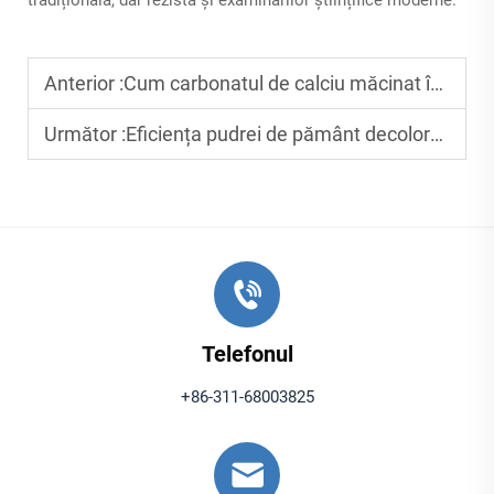
tradițională, dar rezistă și examinărilor științifice moderne.
Anterior :
Cum carbonatul de calciu măcinat îmbunătățește performanța materialelor plastice și a hârtiei
Următor :
Eficiența pudrei de pământ decolorant în eliminarea impurităților din uleiurile industriale
Telefonul
+86-311-68003825