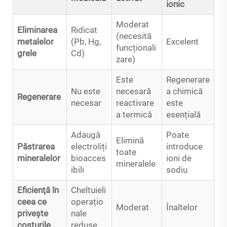
ionic
Moderat
Eliminarea
Ridicat
(necesită
metalelor
(Pb, Hg,
Excelent
funcționali
grele
Cd)
zare)
Este
Regenerare
Nu este
necesară
a chimică
Regenerare
necesar
reactivare
este
a termică
esențială
Adaugă
Poate
Elimină
Păstrarea
electroliți
introduce
toate
mineralelor
bioacces
ioni de
mineralele
ibili
sodiu
Eficienţă în
Cheltuieli
ceea ce
operațio
Moderat
Înaltelor
priveşte
nale
costurile
reduse