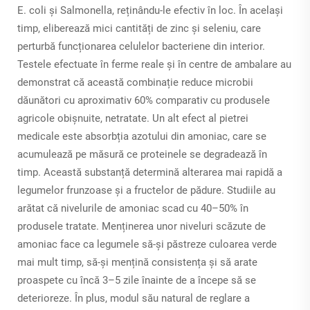
E. coli și Salmonella, reținându-le efectiv în loc. În același
timp, eliberează mici cantități de zinc și seleniu, care
perturbă funcționarea celulelor bacteriene din interior.
Testele efectuate în ferme reale și în centre de ambalare au
demonstrat că această combinație reduce microbii
dăunători cu aproximativ 60% comparativ cu produsele
agricole obișnuite, netratate. Un alt efect al pietrei
medicale este absorbția azotului din amoniac, care se
acumulează pe măsură ce proteinele se degradează în
timp. Această substanță determină alterarea mai rapidă a
legumelor frunzoase și a fructelor de pădure. Studiile au
arătat că nivelurile de amoniac scad cu 40–50% în
produsele tratate. Menținerea unor niveluri scăzute de
amoniac face ca legumele să-și păstreze culoarea verde
mai mult timp, să-și mențină consistența și să arate
proaspete cu încă 3–5 zile înainte de a începe să se
deterioreze. În plus, modul său natural de reglare a