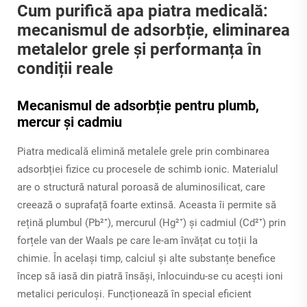
Cum purifică apa piatra medicală:
mecanismul de adsorbție, eliminarea
metalelor grele și performanța în
condiții reale
Mecanismul de adsorbție pentru plumb,
mercur și cadmiu
Piatra medicală elimină metalele grele prin combinarea
adsorbției fizice cu procesele de schimb ionic. Materialul
are o structură natural poroasă de aluminosilicat, care
creează o suprafață foarte extinsă. Aceasta îi permite să
rețină plumbul (Pb²⁺), mercurul (Hg²⁺) și cadmiul (Cd²⁺) prin
forțele van der Waals pe care le-am învățat cu toții la
chimie. În același timp, calciul și alte substanțe benefice
încep să iasă din piatră însăși, înlocuindu-se cu acești ioni
metalici periculoși. Funcționează în special eficient