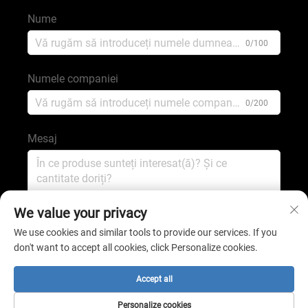
Nume
0/100
Numele companiei
0/200
Mesaj
0/1000
We value your privacy
We use cookies and similar tools to provide our services. If you
don't want to accept all cookies, click Personalize cookies.
TRIMITE
Accept all
Drept de autor © 2025 de către shijiazhuang shengping
Personalize cookies