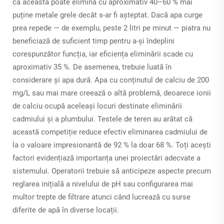
că aceasta poate elimina cu aproximativ 40–60 % mai
puține metale grele decât s-ar fi așteptat. Dacă apa curge
prea repede — de exemplu, peste 2 litri pe minut — piatra nu
beneficiază de suficient timp pentru a-și îndeplini
corespunzător funcția, iar eficiența eliminării scade cu
aproximativ 35 %. De asemenea, trebuie luată în
considerare și apa dură. Apa cu conținutul de calciu de 200
mg/L sau mai mare creează o altă problemă, deoarece ionii
de calciu ocupă aceleași locuri destinate eliminării
cadmiului și a plumbului. Testele de teren au arătat că
această competiție reduce efectiv eliminarea cadmiului de
la o valoare impresionantă de 92 % la doar 68 %. Toți acești
factori evidențiază importanța unei proiectări adecvate a
sistemului. Operatorii trebuie să anticipeze aspecte precum
reglarea inițială a nivelului de pH sau configurarea mai
multor trepte de filtrare atunci când lucrează cu surse
diferite de apă în diverse locații.