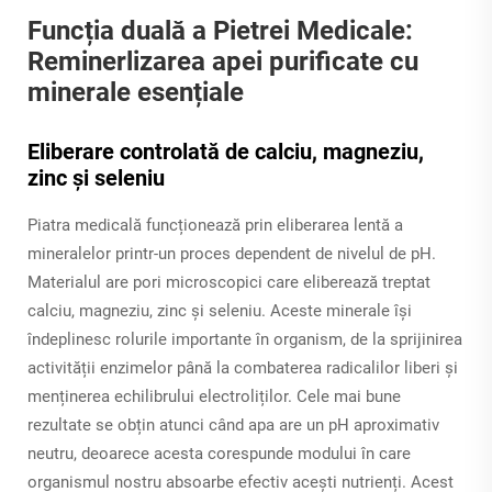
Funcția duală a Pietrei Medicale:
Reminerlizarea apei purificate cu
minerale esențiale
Eliberare controlată de calciu, magneziu,
zinc și seleniu
Piatra medicală funcționează prin eliberarea lentă a
mineralelor printr-un proces dependent de nivelul de pH.
Materialul are pori microscopici care eliberează treptat
calciu, magneziu, zinc și seleniu. Aceste minerale își
îndeplinesc rolurile importante în organism, de la sprijinirea
activității enzimelor până la combaterea radicalilor liberi și
menținerea echilibrului electroliților. Cele mai bune
rezultate se obțin atunci când apa are un pH aproximativ
neutru, deoarece acesta corespunde modului în care
organismul nostru absoarbe efectiv acești nutrienți. Acest