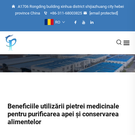
A1706 Rongding building xinhua district shijiazhuang city hebei
province China
+86-311-68003825
[email protected]
RO
Beneficiile utilizării pietrei medicinale
pentru purificarea apei și conservarea
alimentelor