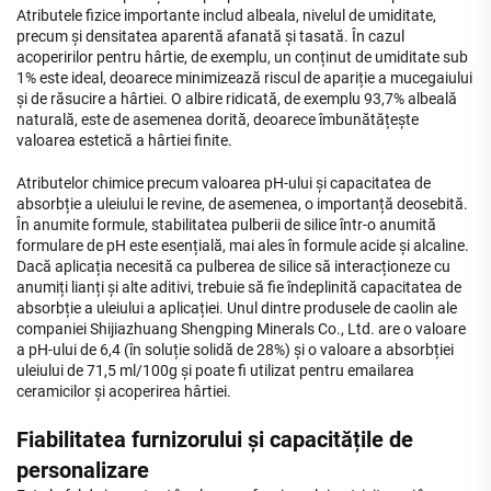
Atributele fizice importante includ albeala, nivelul de umiditate,
precum și densitatea aparentă afanată și tasată. În cazul
acoperirilor pentru hârtie, de exemplu, un conținut de umiditate sub
1% este ideal, deoarece minimizează riscul de apariție a mucegaiului
și de răsucire a hârtiei. O albire ridicată, de exemplu 93,7% albeală
naturală, este de asemenea dorită, deoarece îmbunătățește
valoarea estetică a hârtiei finite.
Atributelor chimice precum valoarea pH-ului și capacitatea de
absorbție a uleiului le revine, de asemenea, o importanță deosebită.
În anumite formule, stabilitatea pulberii de silice într-o anumită
formulare de pH este esențială, mai ales în formule acide și alcaline.
Dacă aplicația necesită ca pulberea de silice să interacționeze cu
anumiți lianți și alte aditivi, trebuie să fie îndeplinită capacitatea de
absorbție a uleiului a aplicației. Unul dintre produsele de caolin ale
companiei Shijiazhuang Shengping Minerals Co., Ltd. are o valoare
a pH-ului de 6,4 (în soluție solidă de 28%) și o valoare a absorbției
uleiului de 71,5 ml/100g și poate fi utilizat pentru emailarea
ceramicilor și acoperirea hârtiei.
Fiabilitatea furnizorului și capacitățile de
personalizare