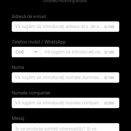
Obțineți mostre gratuite.
Adresă de e-mail
0/100
Telefon mobil / WhatsApp
Cod
0/100
Nume
0/100
Numele companiei
0/200
Mesaj