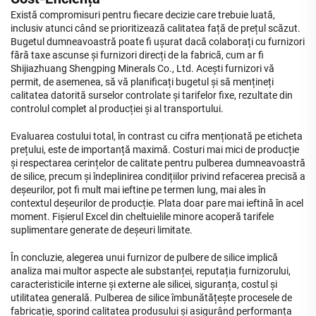
Există compromisuri pentru fiecare decizie care trebuie luată,
inclusiv atunci când se prioritizează calitatea față de prețul scăzut.
Bugetul dumneavoastră poate fi ușurat dacă colaborați cu furnizori
fără taxe ascunse și furnizori direcți de la fabrică, cum ar fi
Shijiazhuang Shengping Minerals Co., Ltd. Acești furnizori vă
permit, de asemenea, să vă planificați bugetul și să mențineți
calitatea datorită surselor controlate și tarifelor fixe, rezultate din
controlul complet al producției și al transportului.
Evaluarea costului total, în contrast cu cifra menționată pe eticheta
prețului, este de importanță maximă. Costuri mai mici de producție
și respectarea cerințelor de calitate pentru pulberea dumneavoastră
de silice, precum și îndeplinirea condițiilor privind refacerea precisă a
deșeurilor, pot fi mult mai ieftine pe termen lung, mai ales în
contextul deșeurilor de producție. Plata doar pare mai ieftină în acel
moment. Fișierul Excel din cheltuielile minore acoperă tarifele
suplimentare generate de deșeuri limitate.
În concluzie, alegerea unui furnizor de pulbere de silice implică
analiza mai multor aspecte ale substanței, reputația furnizorului,
caracteristicile interne și externe ale silicei, siguranța, costul și
utilitatea generală. Pulberea de silice îmbunătățește procesele de
fabricație, sporind calitatea produsului și asigurând performanța