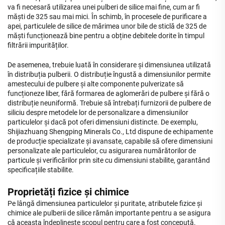
va fi necesară utilizarea unei pulberi de silice mai fine, cum ar fi
măști de 325 sau mai mici. În schimb, în procesele de purificare a
apei, particulele de silice de mărimea unor bile de sticlă de 325 de
măști funcționează bine pentru a obține debitele dorite în timpul
filtrării impurităților.
De asemenea, trebuie luată în considerare și dimensiunea utilizată
în distribuția pulberii. O distribuție îngustă a dimensiunilor permite
amestecului de pulbere și alte componente pulverizate să
funcționeze liber, fără formarea de aglomerări de pulbere și fără o
distribuție neuniformă. Trebuie să întrebați furnizorii de pulbere de
siliciu despre metodele lor de personalizare a dimensiunilor
particulelor și dacă pot oferi dimensiuni distincte. De exemplu,
Shijiazhuang Shengping Minerals Co., Ltd dispune de echipamente
de producție specializate și avansate, capabile să ofere dimensiuni
personalizate ale particulelor, cu asigurarea numărătorilor de
particule și verificărilor prin site cu dimensiuni stabilite, garantând
specificațiile stabilite.
Proprietăți fizice și chimice
Pe lângă dimensiunea particulelor și puritate, atributele fizice și
chimice ale pulberii de silice rămân importante pentru a se asigura
că aceasta îndeplinește scopul pentru care a fost concepută.