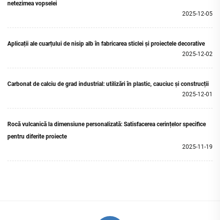
netezimea vopselei
2025-12-05
Aplicații ale cuarțului de nisip alb în fabricarea sticlei și proiectele decorative
2025-12-02
Carbonat de calciu de grad industrial: utilizări în plastic, cauciuc și construcții
2025-12-01
Rocă vulcanică la dimensiune personalizată: Satisfacerea cerințelor specifice
pentru diferite proiecte
2025-11-19