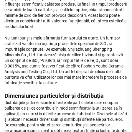
influența semnificativ calitatea produsului final. În timpul producerii
ceramicii de înaltă calitate și a lentilelor optice, chiar și concentrații
minime de oxid de fier pot provoca decolorări. Acest lucru poate
diminua considerabil atât valoarea funcțională, cât și cea estetică a
produsului final.
Nu luați pur și simplu afirmația furnizorului ca atare. Un furnizor
stabilizat va oferi cu ușurință procentele specifice de SiO₂ și
impuritățile conținute. De exemplu, Shijiazhuang Shengping
Minerals Co., Ltd. furnizează nisip de silice fuzionat și garantează
un conținut de SiO₂ >99,86%, iar impuritățile de Fe₂O₃ sunt doar
0,0015%, așa cum a fost verificat de către Foshan Youbo Ceramic
Analysis and Testing Co., Ltd. Un astfel de praf de siliciu de înaltă
puritate va oferi utilizatorilor cea mai mare încredere în procesele de
fabricație sensibile la calitate.
Dimensiunea particulelor și distribuția
Distribuțiile și dimensiunile diferite ale particulelor care compun
pulberea de silice contribuie în mod semnificativ la utilizarea sa în
aplicații, precum și în diferite procese de fabricație. Diversele utilizări
și aplicații necesită dimensiuni și distribuții diferite ale particulelor.
De exemplu, pentru sintetizarea emailurilor și a acoperirilor
ceramice, precum și pentru obținerea texturii finite și lustruite dorite,