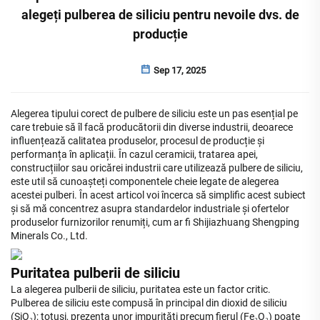
alegeți pulberea de siliciu pentru nevoile dvs. de
producție
Sep 17, 2025
Alegerea tipului corect de pulbere de siliciu este un pas esențial pe
care trebuie să îl facă producătorii din diverse industrii, deoarece
influențează calitatea produselor, procesul de producție și
performanța în aplicații. În cazul ceramicii, tratarea apei,
construcțiilor sau oricărei industrii care utilizează pulbere de siliciu,
este util să cunoașteți componentele cheie legate de alegerea
acestei pulberi. În acest articol voi încerca să simplific acest subiect
și să mă concentrez asupra standardelor industriale și ofertelor
produselor furnizorilor renumiți, cum ar fi Shijiazhuang Shengping
Minerals Co., Ltd.
Puritatea pulberii de siliciu
La alegerea pulberii de siliciu, puritatea este un factor critic.
Pulberea de siliciu este compusă în principal din dioxid de siliciu
(SiO₂); totuși, prezența unor impurități precum fierul (Fe₂O₃) poate