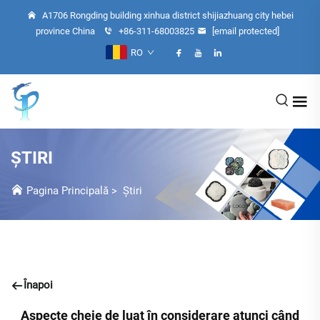
A1706 Rongding building xinhua district shijiazhuang city hebei
province China
+86-311-68003825
[email protected]
RO
ȘTIRI
Pagina Principală
>
Știri
Înapoi
Aspecte cheie de luat în considerare atunci când