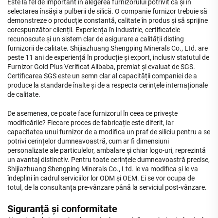
Este la fel de important în alegerea furnizorului potrivit ca și în
selectarea însăși a pulberii de silică. O companie furnizor trebuie să
demonstreze o producție constantă, calitate în produs și să sprijine
corespunzător clienții. Experiența în industrie, certificatele
recunoscute și un sistem clar de asigurare a calității disting
furnizorii de calitate. Shijiazhuang Shengping Minerals Co., Ltd. are
peste 11 ani de experiență în producție și export, inclusiv statutul de
Furnizor Gold Plus Verificat Alibaba, premiat și evaluat de SGS.
Certificarea SGS este un semn clar al capacității companiei de a
produce la standarde înalte și de a respecta cerințele internaționale
de calitate.
De asemenea, ce poate face furnizorul în ceea ce privește
modificările? Fiecare proces de fabricație este diferit, iar
capacitatea unui furnizor de a modifica un praf de siliciu pentru a se
potrivi cerințelor dumneavoastră, cum ar fi dimensiuni
personalizate ale particulelor, ambalare și chiar logo-uri, reprezintă
un avantaj distinctiv. Pentru toate cerințele dumneavoastră precise,
Shijiazhuang Shengping Minerals Co., Ltd. le va modifica și le va
îndeplini în cadrul serviciilor lor ODM și OEM. Ei se vor ocupa de
totul, de la consultanța pre-vânzare până la serviciul post-vânzare.
Siguranță și conformitate