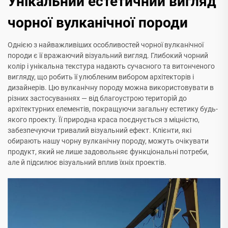
Унікальний естетичний вигляд
чорної вулканічної породи
Однією з найважливіших особливостей чорної вулканічної
породи є її вражаючий візуальний вигляд. Глибокий чорний
колір і унікальна текстура надають сучасного та витонченого
вигляду, що робить її улюбленим вибором архітекторів і
дизайнерів. Цю вулканічну породу можна використовувати в
різних застосуваннях — від благоустрою територій до
архітектурних елементів, покращуючи загальну естетику будь-
якого проекту. Її природна краса поєднується з міцністю,
забезпечуючи тривалий візуальний ефект. Клієнти, які
обирають нашу чорну вулканічну породу, можуть очікувати
продукт, який не лише задовольняє функціональні потреби,
але й підсилює візуальний вплив їхніх проектів.