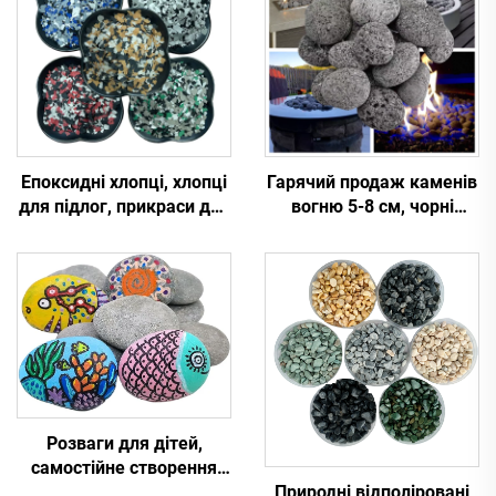
Епоксидні хлопці, хлопці
Гарячий продаж каменів
для підлог, прикраси для
вогню 5-8 см, чорні
підлог та виробів,
лавові камені, галька,
полімерні аркуші
камені для сауни,
вогняне скло, камені для
вогнища на вулиці,
садового ландшафтного
дизайну
Розваги для дітей,
самостійне створення
Природні відполіровані
природничого