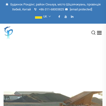
Будинок Рондінг, район Сіньхуа, місто Шіцзячжуань, провінція
Хебей, Китай
+86-311-68003825
[email protected]
UK