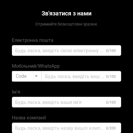
Зв'язатися з нами
Отримайте безкоштовні зразки.
Електронна пошта
0/100
Мобільний/WhatsApp
Code
0/100
Ім'я
0/100
Назва компанії
0/200