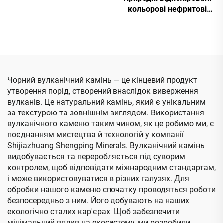
кольорові нефритові
мистецтва, фарбування
каміння для оздоблення
кам'яних шматків
садів, акваріумів,
спортивних майданчиків
Чорний вулканічний камінь — це кінцевий продукт
утворення порід, створений внаслідок виверження
вулканів. Це натуральний камінь, який є унікальним
за текстурою та зовнішнім виглядом. Використання
вулканічного каменю таким чином, як це робимо ми, є
поєднанням мистецтва й технологій у компанії
Shijiazhuang Shengping Minerals. Вулканічний камінь
видобувається та переробляється під суворим
контролем, щоб відповідати міжнародним стандартам,
і може використовуватися в різних галузях. Для
обробки нашого каменю спочатку проводяться роботи
безпосередньо з ним. Його добувають на наших
екологічно сталих кар'єрах. Щоб забезпечити
мінімальний вплив на екосистему, ми розробили