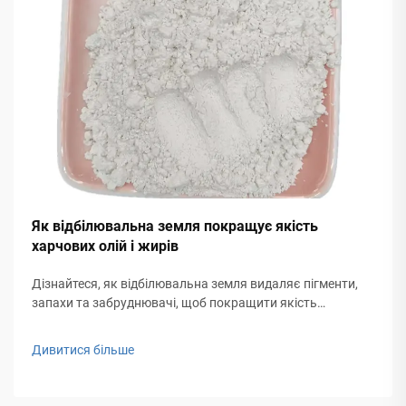
Як відбілювальна земля покращує якість
харчових олій і жирів
Дізнайтеся, як відбілювальна земля видаляє пігменти,
запахи та забруднювачі, щоб покращити якість
харчових олій. Дізнайтеся про наукові основи очищення
та ключові фактори застосування. Докладніше.
Дивитися більше