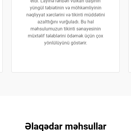
etdi. Layihə rəhbəri vulkan daşının
yüngül təbiətinin və möhkəmliyinin
nəqliyyat xərclərini və tikinti müddətini
azalttığını vurğuladı. Bu hal
məhsulumuzun tikinti sənayesinin
müxtəlif tələblərini ödəmək üçün çox
yönlülüyünü göstərir.
Əlaqədar məhsullar