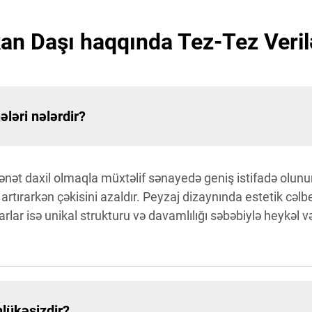
an Daşı haqqında Tez-Tez Veril
ləri nələrdir?
sənət daxil olmaqla müxtəlif sənayedə geniş istifadə olunu
artırarkən çəkisini azaldır. Peyzaj dizaynında estetik cəlbe
tkarlar isə unikal strukturu və davamlılığı səbəbiylə heykəl 
hlükəsizdir?