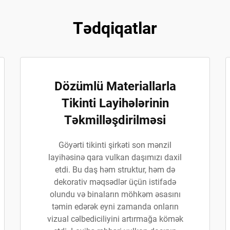
Tədqiqatlar
Dözümlü Materiallarla
Tikinti Layihələrinin
Təkmilləşdirilməsi
Göyərti tikinti şirkəti son mənzil
layihəsinə qara vulkan daşımızı daxil
etdi. Bu daş həm struktur, həm də
dekorativ məqsədlər üçün istifadə
olundu və binaların möhkəm əsasını
təmin edərək eyni zamanda onların
vizual cəlbediciliyini artırmağa kömək