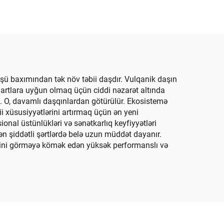
İdman Ziri Təchizatı
şü baxımından tək növ təbii daşdır. Vulqanik daşın
artlara uyğun olmaq üçün ciddi nəzarət altında
rıq. O, davamlı daşqınlardan götürülür. Ekosistemə
ii xüsusiyyətlərini artırmaq üçün ən yeni
ional üstünlükləri və sənətkarlıq keyfiyyətləri
şiddətli şərtlərdə belə uzun müddət dayanır.
işini görməyə kömək edən yüksək performanslı və