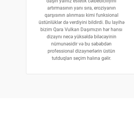
daşın yalnız estetik cəlbediciliyini
artırmasının yanı sıra, eroziyanın
qarşısının alınması kimi funksional
üstünlüklər də verdiyini bildirdi. Bu layihə
bizim Qara Vulkan Daşımızın hər hansı
dizaynı necə yüksəldə biləcəyinin
nümunəsidir və bu səbəbdən
professional dizaynerlərin üstün
tutduqları seçim halına gəlir.