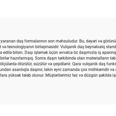
uru Bağça Peysajı
Üçün Daşlar
 yaranan daş formalarının son məhsuludur. Bu, dəyəri və görünü
və texnologiyanın birləşməsidir. Vulqanik daş beynəlxalq stand
adə edilə bilsin. Daşı işləmək üçün əvvəlcə öz daşımızla iş aparı
birlər hazırlamışıq. Sonra daşın tərkibində olan materialların təb
lçülərdə ötürülür, süzülür və çeşidlənir. Qara vulqanik daş funks
an asanlıqla daşınır, lakin eyni zamanda çox möhkəmdir və ən 
ara yüksək tələb olunur. Müştərilərimiz tez və düzgün şəkildə 