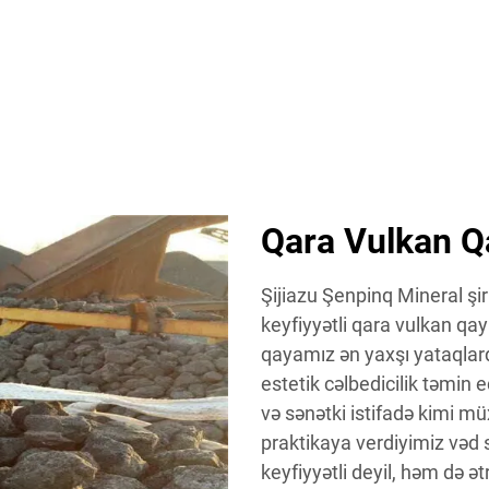
Qara Vulkan Qa
Şijiazu Şenpinq Mineral şi
keyfiyyətli qara vulkan qay
qayamız ən yaxşı yataqlar
estetik cəlbedicilik təmin e
və sənətki istifadə kimi mü
praktikaya verdiyimiz vəd
keyfiyyətli deyil, həm də ət