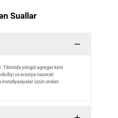
ən Suallar
r. Tikintidə yüngül agregat kimi
diciliyi və eroziya nəzarəti
və installyasiyalar üçün ondan