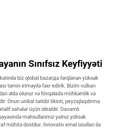
yanın Sınıfsız Keyfiyyəti
rkətində biz qlobal bazarда fərqlənən yüksək
ası təmin etməyilə fəxr edirik. Bizim vulkan
dan əldə olunur və fövqəladə möhkəmlik və
dir. Onun unikal tərkibi tikinti, peyzajlaşdırma
xtəlif sahələr üçün idealdır. Davamlı
 sayəsində məhsullarımız yalnız yüksək
raf mühitə dostdur. İnnovativ emal üsulları ilə