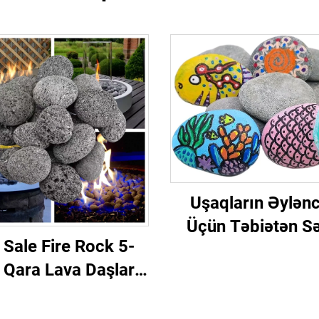
Uşaqların Əylənc
Üçün Təbiətən S
 Sale Fire Rock 5-
Yaratmaq DI
Qara Lava Daşları
Rəngarəng Daş Dili
nt Daşları Hamam
Od Şüşəsi Xarici Od