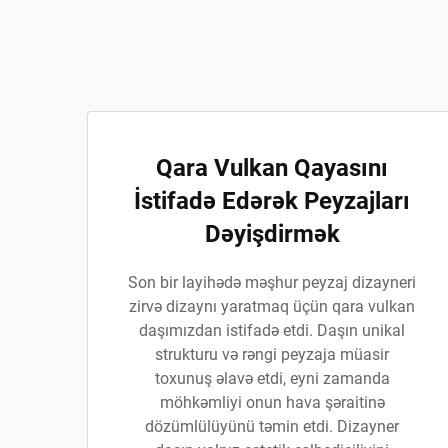
Qara Vulkan Qayasını
İstifadə Edərək Peyzajları
Dəyişdirmək
Son bir layihədə məşhur peyzaj dizayneri
zirvə dizaynı yaratmaq üçün qara vulkan
daşımızdan istifadə etdi. Daşın unikal
strukturu və rəngi peyzaja müasir
toxunuş əlavə etdi, eyni zamanda
möhkəmliyi onun hava şəraitinə
dözümlülüyünü təmin etdi. Dizayner