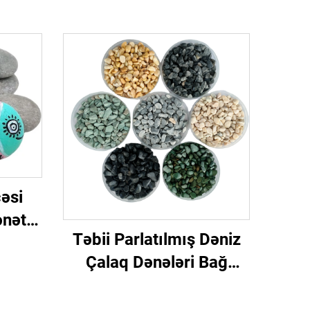
əsi
ənət
Təbii Parlatılmış Dəniz
Y
Çalaq Dənələri Bağ
mləri
Bəzək və Balıq
Akvariumu Dizaynı