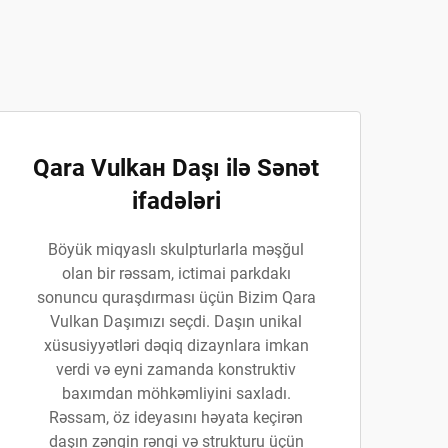
Qara Vulkан Daşı ilə Sənət
ifadələri
Böyük miqyaslı skulpturlarla məşğul
olan bir rəssam, ictimai parkdakı
sonuncu quraşdırması üçün Bizim Qara
Vulkan Daşımızı seçdi. Daşın unikal
xüsusiyyətləri dəqiq dizaynlara imkan
verdi və eyni zamanda konstruktiv
baxımdan möhkəmliyini saxladı.
Rəssam, öz ideyasını həyata keçirən
daşın zəngin rəngi və strukturu üçün