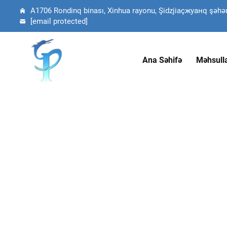
A1706 Rondinq binası, Xinhua rayonu, Şidzjiaçжуанq şəhəri,
[email protected]
Ana Səhifə
Məhsull