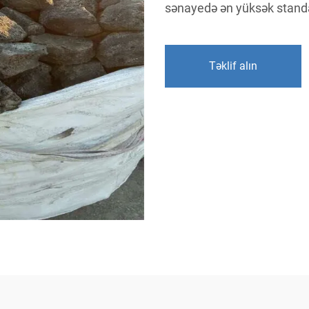
sənayedə ən yüksək standa
Təklif alın