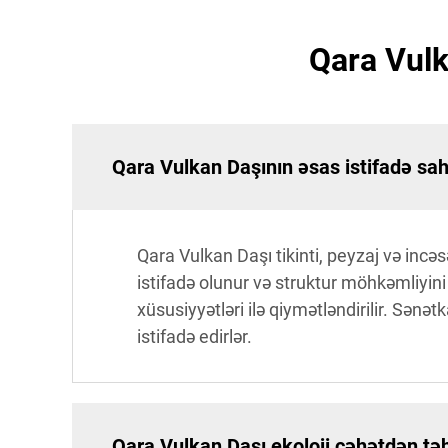
Qara Vulk
Qara Vulkan Daşının əsas istifadə sahə
Qara Vulkan Daşı tikinti, peyzaj və incə
istifadə olunur və struktur möhkəmliyini 
xüsusiyyətləri ilə qiymətləndirilir. Sənə
istifadə edirlər.
Qara Vulkan Daşı ekoloji cəhətdən tə