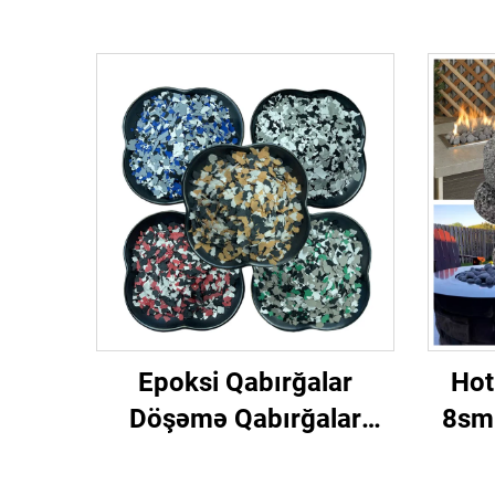
Epoksi Qabırğalar
Hot
Döşəmə Qabırğalar
8sm 
Bəzəkli Döşəmələr və Əl
Qru
işləri üçün Polimer
Daşı 