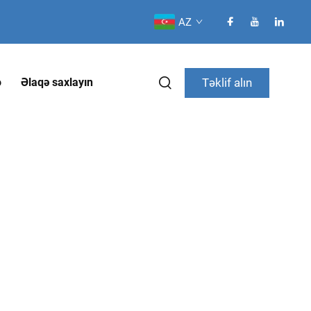
AZ
Təklif alın
o
Əlaqə saxlayın