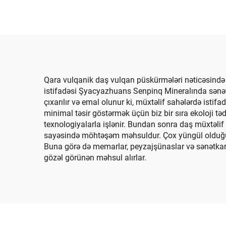
Yarpaq
Çux
Qara vulqanik daş vulqan püskürmələri nəticəsində
istifadəsi Şyacyazhuans Senpinq Mineralında sənət 
çıxarılır və emal olunur ki, müxtəlif sahələrdə istif
minimal təsir göstərmək üçün biz bir sıra ekoloji təd
texnologiyalarla işlənir. Bundan sonra daş müxtəlif ö
sayəsində möhtəşəm məhsuldur. Çox yüngül olduğund
Buna görə də memarlar, peyzajşünaslar və sənətkarl
gözəl görünən məhsul alırlar.