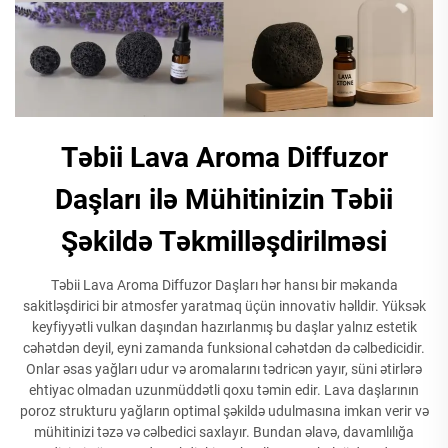
Təbii Lava Aroma Diffuzor
Daşları ilə Mühitinizin Təbii
Şəkildə Təkmilləşdirilməsi
Təbii Lava Aroma Diffuzor Daşları hər hansı bir məkanda
sakitləşdirici bir atmosfer yaratmaq üçün innovativ həlldir. Yüksək
keyfiyyətli vulkan daşından hazırlanmış bu daşlar yalnız estetik
cəhətdən deyil, eyni zamanda funksional cəhətdən də cəlbedicidir.
Onlar əsas yağları udur və aromalarını tədricən yayır, süni ətirlərə
ehtiyac olmadan uzunmüddətli qoxu təmin edir. Lava daşlarının
poroz strukturu yağların optimal şəkildə udulmasına imkan verir və
mühitinizi təzə və cəlbedici saxlayır. Bundan əlavə, davamlılığa