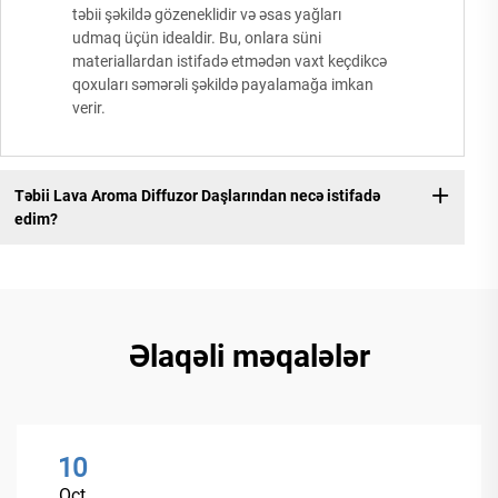
təbii şəkildə gözeneklidir və əsas yağları
udmaq üçün idealdir. Bu, onlara süni
materiallardan istifadə etmədən vaxt keçdikcə
qoxuları səmərəli şəkildə payalamağa imkan
verir.
Təbii Lava Aroma Diffuzor Daşlarından necə istifadə
edim?
Əlaqəli məqalələr
10
Oct