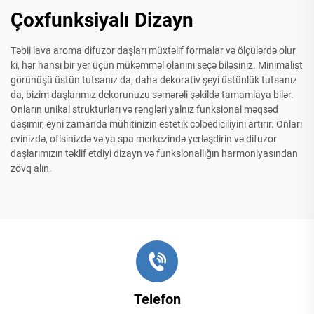
Çoxfunksiyalı Dizayn
Təbii lava aroma difuzor daşları müxtəlif formalar və ölçülərdə olur
ki, hər hansı bir yer üçün mükəmməl olanını seçə biləsiniz. Minimalist
görünüşü üstün tutsanız da, daha dekorativ şeyi üstünlük tutsanız
da, bizim daşlarımız dekorunuzu səmərəli şəkildə tamamlaya bilər.
Onların unikal strukturları və rəngləri yalnız funksional məqsəd
daşımır, eyni zamanda mühitinizin estetik cəlbediciliyini artırır. Onları
evinizdə, ofisinizdə və ya spa merkezində yerləşdirin və difuzor
daşlarımızın təklif etdiyi dizayn və funksionallığın harmoniyasından
zövq alın.
Telefon