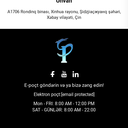
Ünvan
A1706 Rondinq binası, Xinhua rayonu, Şidzjiaçжуанq şəhəri,
Xəbəy vilayəti, Çin
E-poçt göndərin və ya bizə zəng edin!
Elektron poçt:
[email protected]
Mon - FRI: 8:00 AM - 12:00 PM
SAT - GÜNLƏR: 8:00 AM - 22:00