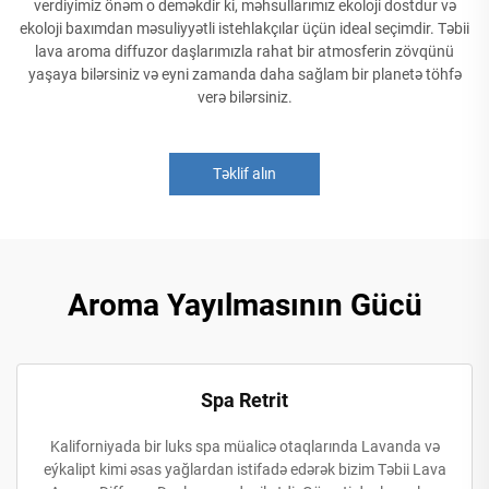
verdiyimiz önəm o deməkdir ki, məhsullarımız ekoloji dostdur və
ekoloji baxımdan məsuliyyətli istehlakçılar üçün ideal seçimdir. Təbii
lava aroma diffuzor daşlarımızla rahat bir atmosferin zövqünü
yaşaya bilərsiniz və eyni zamanda daha sağlam bir planetə töhfə
verə bilərsiniz.
Təklif alın
Aroma Yayılmasının Gücü
Spa Retrit
Kaliforniyada bir luks spa müalicə otaqlarında Lavanda və
eýkalipt kimi əsas yağlardan istifadə edərək bizim Təbii Lava