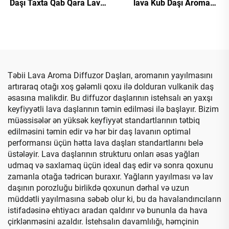
Daşı Taxta Qab Qara Lava
lava Kub Daşı Aroma
Daşı Aroma Diffuzoru
Diffuzoru
İstəyə Uyğun Loqo ilə
Təbii Lava Aroma Diffuzor Daşları, aromanın yayılmasını
artıraraq otağı xoş gələmli qoxu ilə dolduran vulkanik daş
əsasına malikdir. Bu diffuzor daşlarının istehsalı ən yaxşı
keyfiyyətli lava daşlarının təmin edilməsi ilə başlayır. Bizim
müəssisələr ən yüksək keyfiyyət standartlarının tətbiq
edilməsini təmin edir və hər bir daş lavanın optimal
performansı üçün hətta lava daşları standartlarını belə
üstələyir. Lava daşlarının strukturu onları əsas yağları
udmaq və saxlamaq üçün ideal daş edir və sonra qoxunu
zamanla otağa tədricən buraxır. Yağların yayılması və lav
daşının porozluğu birlikdə qoxunun dərhal və uzun
müddətli yayılmasına səbəb olur ki, bu da havalandırıcıların
istifadəsinə ehtiyacı aradan qaldırır və bununla da hava
çirklənməsini azaldır. İstehsalın davamlılığı, həmçinin