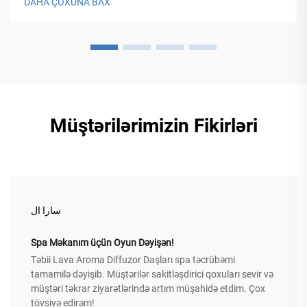
DAHA ÇOXUNA BAX
Müştərilərimizin Fikirləri
سارا ال
Spa Məkanım üçün Oyun Dəyişən!
Təbii Lava Aroma Diffuzor Daşları spa təcrübəmi
tamamilə dəyişib. Müştərilər sakitləşdirici qoxuları sevir və
müştəri təkrar ziyarətlərində artım müşahidə etdim. Çox
tövsiyə edirəm!