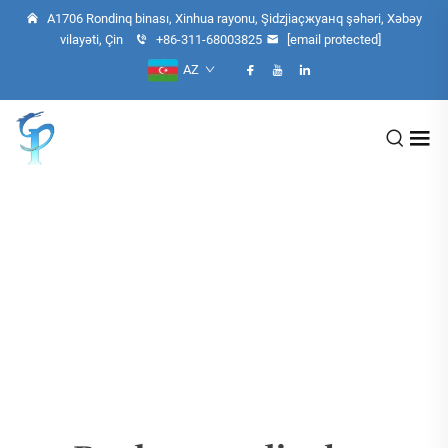
A1706 Rondinq binası, Xinhua rayonu, Şidzjiaçжуанq şəhəri, Xəbəy
vilayəti, Çin
+86-311-68003825
[email protected]
AZ