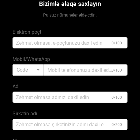
Bizimlə əlaqə saxlayın
Pulsuz nümunələr əldə edin.
Elektron poçt
0/100
Mobil/WhatsApp
Code
0/100
Ad
0/100
Şirkətin adı
0/200