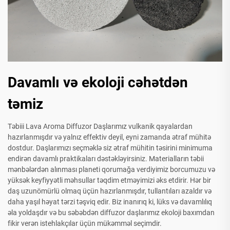
Davamlı və ekoloji cəhətdən
təmiz
Təbiii Lava Aroma Diffuzor Daşlarımız vulkanik qayalardan
hazırlanmışdır və yalnız effektiv deyil, eyni zamanda ətraf mühitə
dostdur. Daşlarımızı seçməklə siz ətraf mühitin təsirini minimuma
endirən davamlı praktikaları dəstəkləyirsiniz. Materialların təbii
mənbələrdən alınması planeti qorumağa verdiyimiz borcumuzu və
yüksək keyfiyyətli məhsullar təqdim etməyimizi əks etdirir. Hər bir
daş uzunömürlü olmaq üçün hazırlanmışdır, tullantıları azaldır və
daha yaşıl həyat tərzi təşviq edir. Biz inanırıq ki, lüks və davamlılıq
əla yoldaşdır və bu səbəbdən diffuzor daşlarımız ekoloji baxımdan
fikir verən istehlakçılar üçün mükəmməl seçimdir.