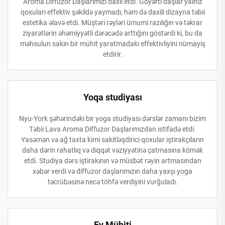
Aroma Diffuzor Daşlarımızı daxil etdi. Göyərti daşlar yalnız
qoxuları effektiv şəkildə yaymadı, həm də daxili dizayna təbii
estetika əlavə etdi. Müştəri rəyləri ümumi razılığın və təkrar
ziyarətlərin əhəmiyyətli dərəcədə arttığını göstərdi ki, bu da
məhsulun sakin bir mühit yaratmadakı effektivliyini nümayiş
etdirir.
Yoqa studiyası
Nyu-York şəhərindəki bir yoga studiyası dərslər zamanı bizim
Təbii Lava Aroma Diffuzor Daşlarımızdan istifadə etdi.
Yasəmən və ağ taxta kimi sakitləşdirici qoxular iştirakçıların
daha dərin rahatlıq və diqqət vəziyyətinə çatmasına kömək
etdi. Studiya dərs iştirakının və müsbət rəyin artmasından
xəbər verdi və diffuzor daşlarımızın daha yaxşı yoga
təcrübəsinə necə töhfə verdiyini vurğuladı.
Ev Mühiti