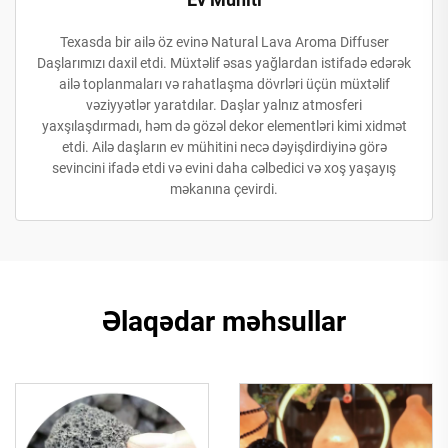
Texasda bir ailə öz evinə Natural Lava Aroma Diffuser
Daşlarımızı daxil etdi. Müxtəlif əsas yağlardan istifadə edərək
ailə toplanmaları və rahatlaşma dövrləri üçün müxtəlif
vəziyyətlər yaratdılar. Daşlar yalnız atmosferi
yaxşılaşdırmadı, həm də gözəl dekor elementləri kimi xidmət
etdi. Ailə daşların ev mühitini necə dəyişdirdiyinə görə
sevincini ifadə etdi və evini daha cəlbedici və xoş yaşayış
məkanına çevirdi.
Əlaqədar məhsullar