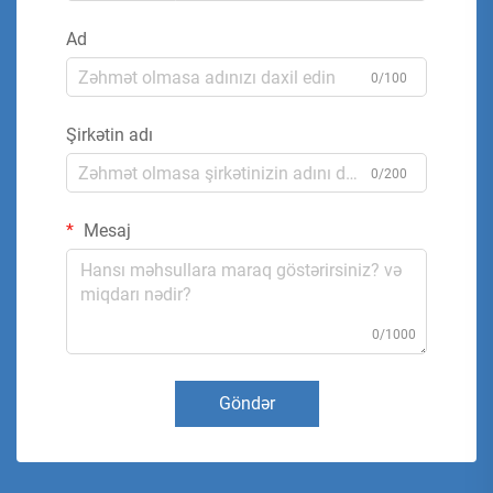
Ad
0/100
Şirkətin adı
0/200
Mesaj
0/1000
Göndər