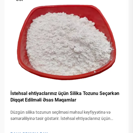
İstehsal ehtiyaclarınız üçün Silika Tozunu Seçərkən
Diqqət Edilməli Əsas Məqamlar
Düzgün silika tozunun seçilməsi məhsul keyfiyyətinə və
səmərəliliyinə təsir göstərir. İstehsal ehtiyaclarınız üçün
nəzərə alınması vacib amilləri kəşf edin və performansı
optimallaşdırın. Daha çox öyrənin.