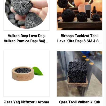
Vulkan Daşı Lava Daşı
Birbaşa Təchizat Təbii
Vulkan Pumice Daşı Bağça
Lava Kürə Daşı 3 SM 4 SM
Peysajı Bəzək Üçün Lava
5 SM Əsas Yağ Diffuzoru
Daşı
Əsas Yağ Diffuzoru Aroma
Qara Təbii Vulkanik Kub