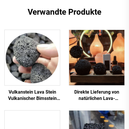
Verwandte Produkte
Vulkanstein Lava Stein
Direkte Lieferung von
Vulkanischer Bimsstein
natürlichen Lava-
Lava Stein für
Kugelsteinen aus der
Gartengestaltung
Fabrik 3 cm, 4 cm, 5 cm,
Dekoration
Aromaöldiffusor