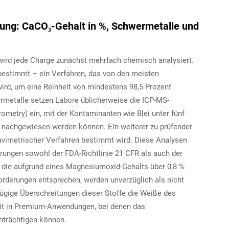
ng: CaCO₃-Gehalt in %, Schwermetalle und
 wird jede Charge zunächst mehrfach chemisch analysiert.
 bestimmt – ein Verfahren, das von den meisten
ird, um eine Reinheit von mindestens 98,5 Prozent
rmetalle setzen Labore üblicherweise die ICP-MS-
metry) ein, mit der Kontaminanten wie Blei unter fünf
 nachgewiesen werden können. Ein weiterer zu prüfender
gravimetrischer Verfahren bestimmt wird. Diese Analysen
erungen sowohl der FDA-Richtlinie 21 CFR als auch der
 die aufgrund eines Magnesiumoxid-Gehalts über 0,8 %
orderungen entsprechen, werden unverzüglich als nicht
ügige Überschreitungen dieser Stoffe die Weiße des
it in Premium-Anwendungen, bei denen das
inträchtigen können.