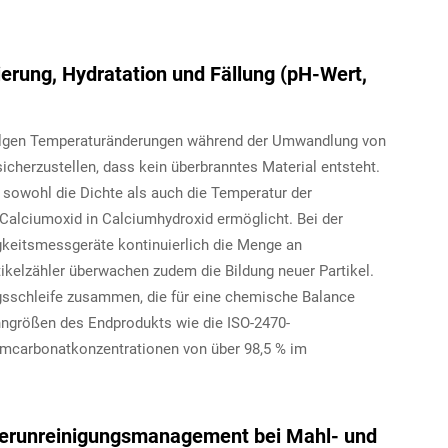
rung, Hydratation und Fällung (pH-Wert,
folgen Temperaturänderungen während der Umwandlung von
sicherzustellen, dass kein überbranntes Material entsteht.
 sowohl die Dichte als auch die Temperatur der
lciumoxid in Calciumhydroxid ermöglicht. Bei der
gkeitsmessgeräte kontinuierlich die Menge an
tikelzähler überwachen zudem die Bildung neuer Partikel.
gsschleife zusammen, die für eine chemische Balance
enngrößen des Endprodukts wie die ISO-2470-
iumcarbonatkonzentrationen von über 98,5 % im
 Verunreinigungsmanagement bei Mahl- und