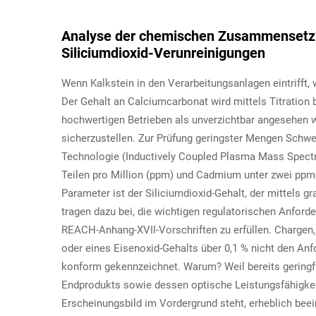
Analyse der chemischen Zusammensetzu
Siliciumdioxid-Verunreinigungen
Wenn Kalkstein in den Verarbeitungsanlagen eintrifft,
Der Gehalt an Calciumcarbonat wird mittels Titration
hochwertigen Betrieben als unverzichtbar angesehen w
sicherzustellen. Zur Prüfung geringster Mengen Schwe
Technologie (Inductively Coupled Plasma Mass Spectro
Teilen pro Million (ppm) und Cadmium unter zwei ppm
Parameter ist der Siliciumdioxid-Gehalt, der mittels 
tragen dazu bei, die wichtigen regulatorischen Anford
REACH-Anhang-XVII-Vorschriften zu erfüllen. Chargen,
oder eines Eisenoxid-Gehalts über 0,1 % nicht den Anf
konform gekennzeichnet. Warum? Weil bereits geringf
Endprodukts sowie dessen optische Leistungsfähigke
Erscheinungsbild im Vordergrund steht, erheblich bee