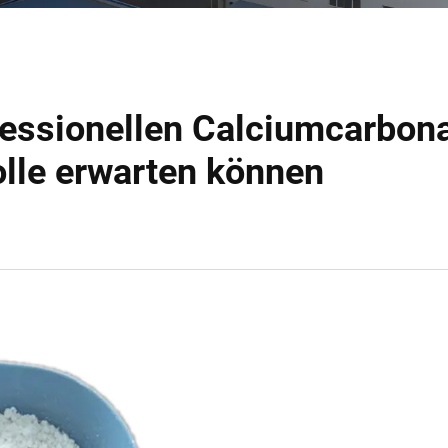
fessionellen Calciumcarbona
olle erwarten können