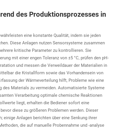
end des Produktionsprozesses in
währleisten eine konstante Qualität, indem sie jeden
wachen. Diese Anlagen nutzen Sensorsysteme zusammen
ehrere kritische Parameter zu kontrollieren. Sie
rung mit einer engen Toleranz von ±5 °C, prüfen den pH-
ratation und messen die Verweildauer der Materialien in
ttelbar die Kristallform sowie das Vorhandensein von
rfassung der Wärmeverteilung hilft, Probleme wie eine
ng des Materials zu vermeiden. Automatisierte Systeme
esamten Verarbeitung optimale chemische Reaktionen
llwerte liegt, erhalten die Bediener sofort eine
bevor diese zu größeren Problemen werden. Dieser
h; einige Anlagen berichten über eine Senkung ihrer
 Methoden, die auf manuelle Probennahme und -analyse