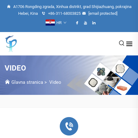
A1706 Rongding zgrada, Xinhua distrikt, grad Shijiazhuang, pokrajina
Hebei, Kina
+86-311-68003825
[email protected]
HR
VIDEO
Glavna stranica
>
Video