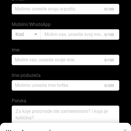
0/100
Mobilni/WhatsApp
Kod
0/100
Ime
0/100
Ime poduzeća
0/200
Poruka
0/1000