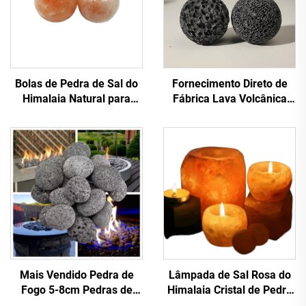
Bolas de Pedra de Sal do
Fornecimento Direto de
Himalaia Natural para
Fábrica Lava Volcânica
Massagem
Difusor de Óleo Pedra
Superfície Polida Ar
Fresco Cor
Preta/Vermelha
Mais Vendido Pedra de
Lâmpada de Sal Rosa do
Fogo 5-8cm Pedras de
Himalaia Cristal de Pedra
Lava Preta Seixos Pedra
Porta-Vela para Vela de