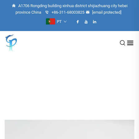
A1706 Rongding building xinhua district shijiazhuang city hebei
province China
+86-311-68003825
[email protected]
PT