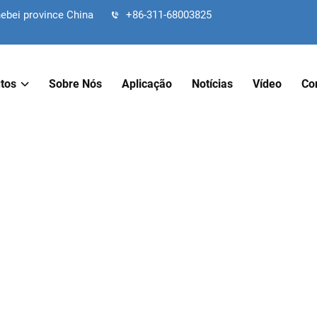
hebei province China
+86-311-68003825
tos
Sobre Nós
Aplicação
Notícias
Vídeo
Co