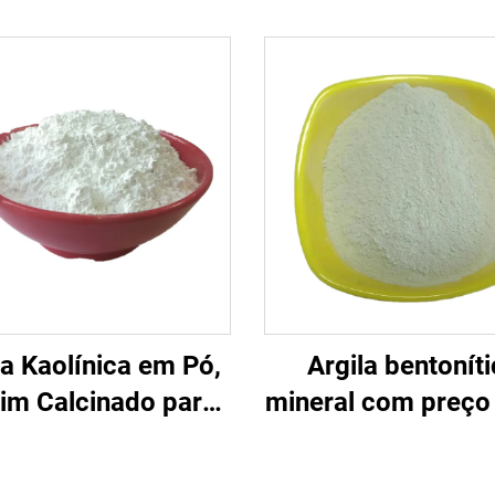
la Kaolínica em Pó,
Argila bentonít
im Calcinado para
mineral com preço
es Cerâmicos com
de Brancura, Malha