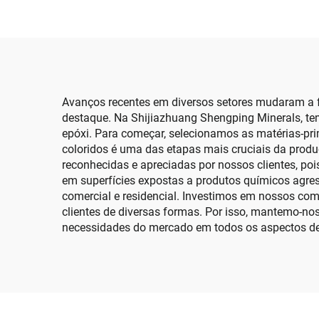
Flocos de Mica para
Pisos de Epóxi
Reve
Avanços recentes em diversos setores mudaram a 
destaque. Na Shijiazhuang Shengping Minerals, t
epóxi. Para começar, selecionamos as matérias-pri
coloridos é uma das etapas mais cruciais da produ
reconhecidas e apreciadas por nossos clientes, po
em superfícies expostas a produtos químicos agress
comercial e residencial. Investimos em nossos co
clientes de diversas formas. Por isso, mantemo-no
necessidades do mercado em todos os aspectos d