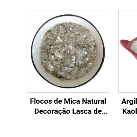
Flocos de Mica Natural
Argi
Decoração Lasca de
Kaol
Mica Prateada para
Glaz
Revestimento em Pisos
93% 