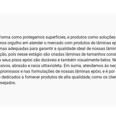
Calcina para
stimento de Papel
forma como protegemos superfícies, e produtos como soluções
emos orgulho em atender o mercado com produtos de lâminas e
mas adequadas para garantir a qualidade ideal de nossas lâmin
ção, pois nesse estágio são criadas lâminas de tamanhos consi
is seus pisos epóxi são duráveis e também visualmente belos. 
ivos, abrasão e raios ultravioleta. Em suma, atendemos às nece
mpromissos e nas formulações de nossas lâminas epóxi, e é po
s dedicados a fornecer produtos de alta qualidade, como os cli
esejados.