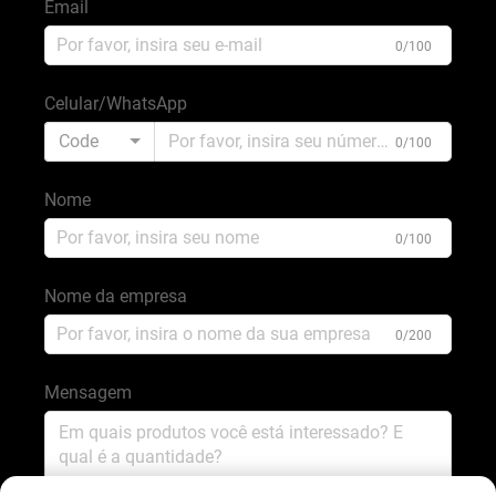
Email
0/100
Celular/WhatsApp
Code
0/100
Nome
0/100
Nome da empresa
0/200
Mensagem