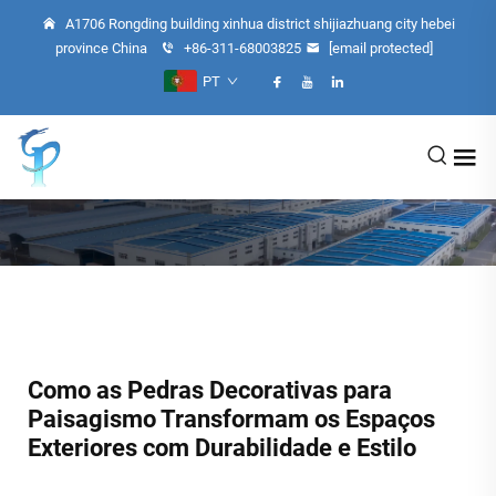
A1706 Rongding building xinhua district shijiazhuang city hebei
province China
+86-311-68003825
[email protected]
PT
Como as Pedras Decorativas para
Paisagismo Transformam os Espaços
Exteriores com Durabilidade e Estilo