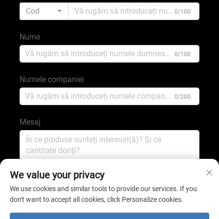
Cod
0/100
Nume
0/100
Numele companiei
0/200
Mesaj
0/1000
We value your privacy
We use cookies and similar tools to provide our services. If you
don't want to accept all cookies, click Personalize cookies.
Trimiteți