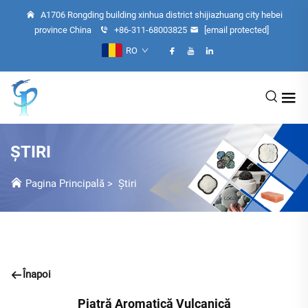
A1706 Rongding building xinhua district shijiazhuang city hebei
province China
+86-311-68003825
[email protected]
RO
ȘTIRI
Pagina Principală
>
Știri
Înapoi
Piatră Aromatică Vulcanică