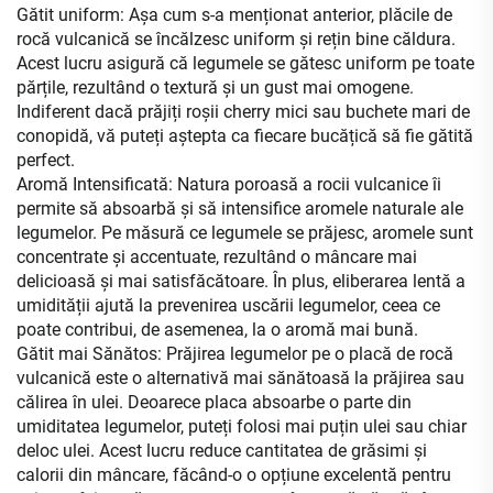
Gătit uniform: Așa cum s-a menționat anterior, plăcile de
rocă vulcanică se încălzesc uniform și rețin bine căldura.
Acest lucru asigură că legumele se gătesc uniform pe toate
părțile, rezultând o textură și un gust mai omogene.
Indiferent dacă prăjiți roșii cherry mici sau buchete mari de
conopidă, vă puteți aștepta ca fiecare bucățică să fie gătită
perfect.
Aromă Intensificată: Natura poroasă a rocii vulcanice îi
permite să absoarbă și să intensifice aromele naturale ale
legumelor. Pe măsură ce legumele se prăjesc, aromele sunt
concentrate și accentuate, rezultând o mâncare mai
delicioasă și mai satisfăcătoare. În plus, eliberarea lentă a
umidității ajută la prevenirea uscării legumelor, ceea ce
poate contribui, de asemenea, la o aromă mai bună.
Gătit mai Sănătos: Prăjirea legumelor pe o placă de rocă
vulcanică este o alternativă mai sănătoasă la prăjirea sau
călirea în ulei. Deoarece placa absoarbe o parte din
umiditatea legumelor, puteți folosi mai puțin ulei sau chiar
deloc ulei. Acest lucru reduce cantitatea de grăsimi și
calorii din mâncare, făcând-o o opțiune excelentă pentru