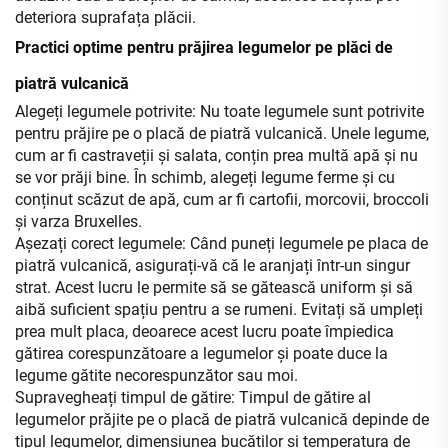
deteriora suprafața plăcii.
Practici optime pentru prăjirea legumelor pe plăci de
piatră vulcanică
Alegeți legumele potrivite: Nu toate legumele sunt potrivite
pentru prăjire pe o placă de piatră vulcanică. Unele legume,
cum ar fi castraveții și salata, conțin prea multă apă și nu
se vor prăji bine. În schimb, alegeți legume ferme și cu
conținut scăzut de apă, cum ar fi cartofii, morcovii, broccoli
și varza Bruxelles.
Așezați corect legumele: Când puneți legumele pe placa de
piatră vulcanică, asigurați-vă că le aranjați într-un singur
strat. Acest lucru le permite să se gătească uniform și să
aibă suficient spațiu pentru a se rumeni. Evitați să umpleți
prea mult placa, deoarece acest lucru poate împiedica
gătirea corespunzătoare a legumelor și poate duce la
legume gătite necorespunzător sau moi.
Supravegheați timpul de gătire: Timpul de gătire al
legumelor prăjite pe o placă de piatră vulcanică depinde de
tipul legumelor, dimensiunea bucăților și temperatura de