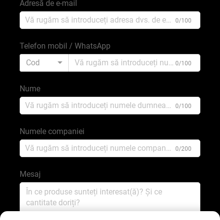
Adresă de e-mail
0/100
Telefon mobil / WhatsApp
Cod
0/100
Nume
0/100
Numele companiei
0/200
Mesaj