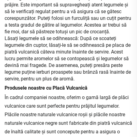
prăjire. Este important să supravegheați atent legumele și
să le verificați regulat pentru a vă asigura că se gătesc
corespunzător. Puteți folosi un furculiță sau un cuțit pentru
a testa gradul de gătire al legumelor. Acestea ar trebui să
fie moi, dar să păstreze totuși un pic de crocanță.
Lăsați legumele să se odihnească: După ce scoateți
legumele din cuptor, lăsați-le să se odihnească pe placa de
piatră vulcanică câteva minute înainte de servire. Acest
lucru permite aromelor să se contopească și legumelor să
devină mai fragede. De asemenea, puteți presăra peste
legume puține ierburi proaspete sau brânză rasă înainte de
servire, pentru un plus de aromă.
Produsele noastre cu Placă Vulcanică
În cadrul companiei noastre, oferim o gamă largă de plăci
vulcanice care sunt perfecte pentru prăjitul legumelor.
Plăcile noastre naturale vulcanice roșii și plăcile noastre
naturale vulcanice negre sunt fabricate din piatră vulcanică
de înaltă calitate și sunt concepute pentru a asigura o