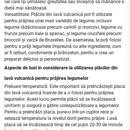
cei care își urmăresc greutatea sau încearcă să mănânce o
dietă mai sănătoasă.
Versatilitate: Plăcile din lavă vulcanică pot fi utilizate
pentru prăjirea unei mari varietăți de legume, inclusiv
legume rădăcinoase precum cartofi și morcovi, legume cu
frunze precum kale și spanac, și legume crucifere precum
broccoli și varză de Bruxelles. De asemenea, le poți folosi
pentru a prăji legumele împreună cu alte ingrediente, cum
ar fi ierburi, condimente și brânzeturi, pentru a crea un
preparat delicios și personalizat.
Aspecte de luat în considerare la utilizarea plăcilor din
lavă vulcanică pentru prăjirea legumelor
Preluare temperatură: Este important să preîncălzești placa
din lavă vulcanică înainte de a o folosi pentru prăjirea
legumelor. Acest lucru permite plăcii să se încălzească
uniform și asigură o gătire corespunzătoare a legumelor.
Pentru a preîncălzi placa, pune-o într-un cuptor rece și
setează temperatura la nivelul dorit pentru prăjire. Lasă
placa să se încălzească timp de cel puțin 20-30 de minute