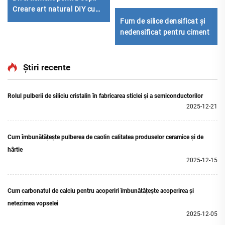
Creare art natural DIY cu
pietre tăiate pentru pictură
Fum de silice densificat și
nedensificat pentru ciment
de/Negru
Știri recente
Rolul pulberii de siliciu cristalin în fabricarea sticlei și a semiconductorilor
2025-12-21
Cum îmbunătățește pulberea de caolin calitatea produselor ceramice și de
hârtie
2025-12-15
Cum carbonatul de calciu pentru acoperiri îmbunătățește acoperirea și
netezimea vopselei
2025-12-05