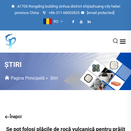
A1706 Rongding building xinhua district shijiazhuang city hebei
province China
+86-311-68003825
[email protected]
RO
ȘTIRI
Pagina Principală
>
Știri
Înapoi
Se pot folosi plăcile de rocă vulcanică pentru prăjit