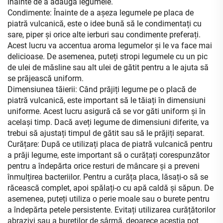
înainte de a adăuga legumele.
Condimente: Înainte de a așeza legumele pe placa de
piatră vulcanică, este o idee bună să le condimentați cu
sare, piper și orice alte ierburi sau condimente preferați.
Acest lucru va accentua aroma legumelor și le va face mai
delicioase. De asemenea, puteți stropi legumele cu un pic
de ulei de măsline sau alt ulei de gătit pentru a le ajuta să
se prăjească uniform.
Dimensiunea tăierii: Când prăjiți legume pe o placă de
piatră vulcanică, este important să le tăiați în dimensiuni
uniforme. Acest lucru asigură că se vor găti uniform și în
același timp. Dacă aveți legume de dimensiuni diferite, va
trebui să ajustați timpul de gătit sau să le prăjiți separat.
Curățare: După ce utilizați placa de piatră vulcanică pentru
a prăji legume, este important să o curățați corespunzător
pentru a îndepărta orice resturi de mâncare și a preveni
înmulțirea bacteriilor. Pentru a curăța placa, lăsați-o să se
răcească complet, apoi spălați-o cu apă caldă și săpun. De
asemenea, puteți utiliza o perie moale sau o burete pentru
a îndepărta petele persistente. Evitați utilizarea curățătorilor
abrazivi sau a bureților de sârmă, deoarece aceștia pot