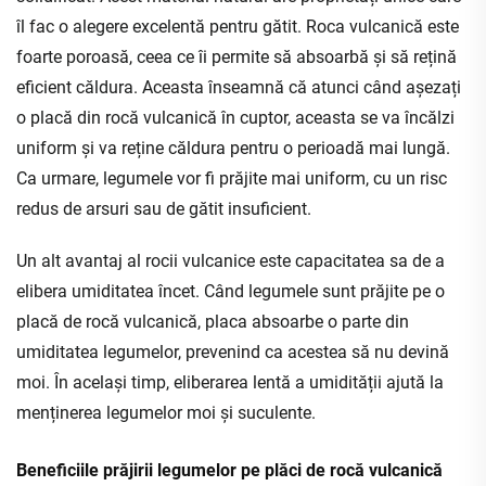
îl fac o alegere excelentă pentru gătit. Roca vulcanică este
foarte poroasă, ceea ce îi permite să absoarbă și să rețină
eficient căldura. Aceasta înseamnă că atunci când așezați
o placă din rocă vulcanică în cuptor, aceasta se va încălzi
uniform și va reține căldura pentru o perioadă mai lungă.
Ca urmare, legumele vor fi prăjite mai uniform, cu un risc
redus de arsuri sau de gătit insuficient.
Un alt avantaj al rocii vulcanice este capacitatea sa de a
elibera umiditatea încet. Când legumele sunt prăjite pe o
placă de rocă vulcanică, placa absoarbe o parte din
umiditatea legumelor, prevenind ca acestea să nu devină
moi. În același timp, eliberarea lentă a umidității ajută la
menținerea legumelor moi și suculente.
Beneficiile prăjirii legumelor pe plăci de rocă vulcanică