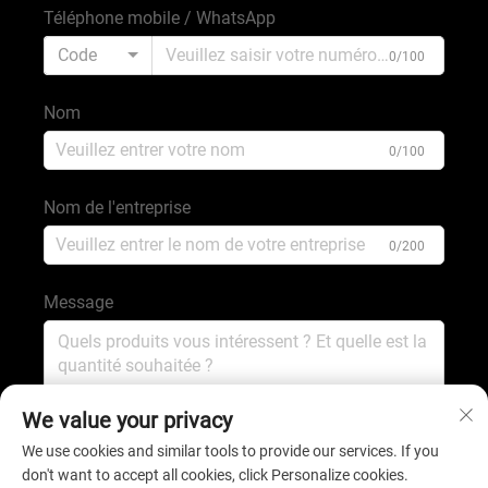
Téléphone mobile / WhatsApp
Code
0/100
Nom
0/100
Nom de l'entreprise
0/200
Message
0/1000
We value your privacy
We use cookies and similar tools to provide our services. If you
don't want to accept all cookies, click Personalize cookies.
Envoyer