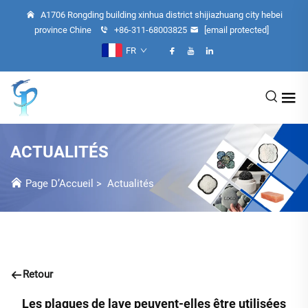
A1706 Rongding building xinhua district shijiazhuang city hebei
province Chine
+86-311-68003825
[email protected]
FR
ACTUALITÉS
Page D’Accueil
>
Actualités
Retour
Les plaques de lave peuvent-elles être utilisées