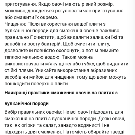
приготування. Якщо овочі мають різний розмір,
можливо, доведеться регулювати час приготування
або смажити їх окремо.
Чищення: Після використання вашої плити з
вулканічної породи для смаження овочів важливо
правильно її очистити, щоб видалити залишки їжі та
запобігти росту бактерій. Щоб очистити плиту,
дозвольте їй повністю охолонути, а потім вимийте
теплою мильною водою. Також можна
використовувати м'яку щітку або губку, щоб видалити
стійкі плями. Уникайте використання абразивних
засобів чи мийок для чищення, тому що вони можуть
пошкодити поверхню плити.
Найкращі практики смаження овочів на плитах з
вулканічної породи
Вибір правильних овочів: Не всі овочі підходять для
смаження на плиті з вулканічної породи. Деякі овочі,
такі як огірки та салат, занадто водянисті і не
підходять для смаження. Натомість обирайте тверді