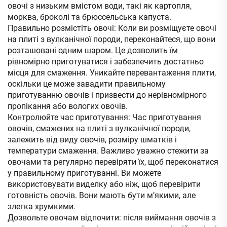
овочі з низьким вмістом води, такі як картопля,
морква, броколі та брюссельська капуста.
Правильно розмістіть овочі: Коли ви розміщуєте овочі
на плиті з вулканічної породи, переконайтеся, що вони
розташовані одним шаром. Це дозволить їм
рівномірно приготуватися і забезпечить достатньо
місця для смаження. Уникайте перевантаження плити,
оскільки це може завадити правильному
приготуванню овочів і призвести до нерівномірного
пропікання або вологих овочів.
Контролюйте час приготування: Час приготування
овочів, смажених на плиті з вулканічної породи,
залежить від виду овочів, розміру шматків і
температури смаження. Важливо уважно стежити за
овочами та регулярно перевіряти їх, щоб переконатися
у правильному приготуванні. Ви можете
використовувати виделку або ніж, щоб перевірити
готовність овочів. Вони мають бути м’якими, але
злегка хрумкими.
Дозвольте овочам відпочити: після виймання овочів з