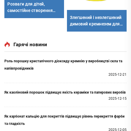
Розваги для дітей,
самостійне створення
природничого мистецтва,
Злегшений і незлегшений
фарбування кам'яних
димовий кремнезем для
шматків
цементу
Гарячі новини
Роль порошку кристалічного діоксиду кремнію у виробництві скла та
напівпровідників
2025-12-21
Як каоліновий порошок підвищує якість кераміки та паперових виробів
2025-12-15
Як карбонат кальцію для покриттів підвищує рівень перекриття фарби
та гладкість
2025-12-05