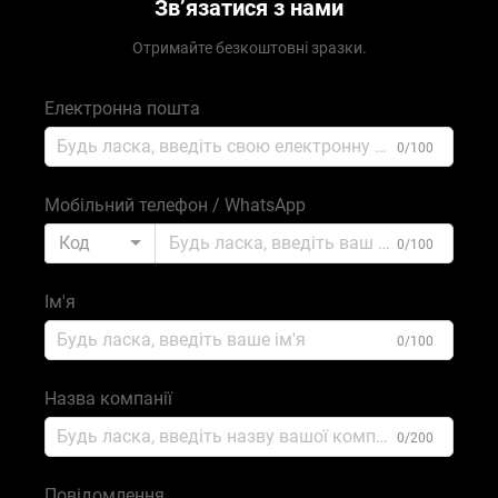
Зв’язатися з нами
Отримайте безкоштовні зразки.
Електронна пошта
0/100
Мобільний телефон / WhatsApp
Код
0/100
Ім'я
0/100
Назва компанії
0/200
Повідомлення