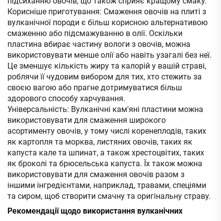
підсиханню овочів, що також сприяє кращому смаку.
Корисніше приготування: Смаження овочів на плиті з
вулканічної породи є більш корисною альтернативою
смаженню або підсмажуванню в олії. Оскільки
пластина вбирає частину вологи з овочів, можна
використовувати менше олії або навіть узагалі без неї.
Це зменшує кількість жиру та калорій у вашій страві,
роблячи її чудовим вибором для тих, хто стежить за
своєю вагою або прагне дотримуватися більш
здорового способу харчування.
Універсальність: Вулканічні кам'яні пластини можна
використовувати для смаження широкого
асортименту овочів, у тому числі коренеплодів, таких
як картопля та морква, листяних овочів, таких як
капуста кале та шпинат, а також хрестоцвітих, таких
як броколі та брюсельська капуста. Їх також можна
використовувати для смаження овочів разом з
іншими інгредієнтами, наприклад, травами, спеціями
та сиром, щоб створити смачну та оригінальну страву.
Рекомендації щодо використання вулканічних