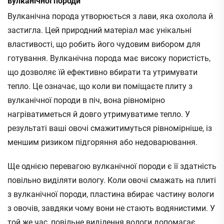
вулканічної породи
Вулканічна порода утворюється з лави, яка охолола й
застигла. Цей природний матеріал має унікальні
властивості, що робить його чудовим вибором для
готування. Вулканічна порода має високу пористість,
що дозволяє їй ефективно вбирати та утримувати
тепло. Це означає, що коли ви поміщаєте плиту з
вулканічної породи в піч, вона рівномірно
нагріватиметься й довго утримуватиме тепло. У
результаті ваші овочі смажитимуться рівномірніше, із
меншим ризиком підгоряння або недоварювання.
Ще однією перевагою вулканічної породи є її здатність
повільно виділяти вологу. Коли овочі смажать на плиті
з вулканічної породи, пластина вбирає частину вологи
з овочів, завдяки чому вони не стають водянистими. У
той же час, повільне виділення вологи допомагає