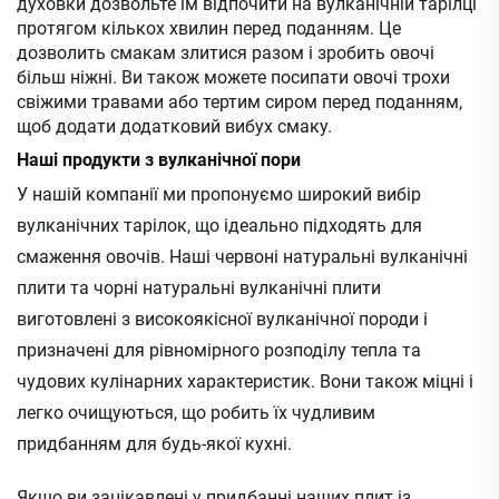
духовки дозвольте їм відпочити на вулканічній тарілці
протягом кількох хвилин перед поданням. Це
дозволить смакам злитися разом і зробить овочі
більш ніжні. Ви також можете посипати овочі трохи
свіжими травами або тертим сиром перед поданням,
щоб додати додатковий вибух смаку.
Наші продукти з вулканічної пори
У нашій компанії ми пропонуємо широкий вибір
вулканічних тарілок, що ідеально підходять для
смаження овочів. Наші червоні натуральні вулканічні
плити та чорні натуральні вулканічні плити
виготовлені з високоякісної вулканічної породи і
призначені для рівномірного розподілу тепла та
чудових кулінарних характеристик. Вони також міцні і
легко очищуються, що робить їх чудливим
придбанням для будь-якої кухні.
Якщо ви зацікавлені у придбанні наших плит із