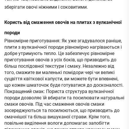
зберігати овочі ніжними і соковитими.
Користь від смаження овочів на плитах з вулканічної
породи
Рівномірне приготування: Як уже згадувалося раніше,
плити з вулканічної породи рівномірно нагріваються і
добре утримують тепло. Це забезпечує рівномірне
приготування овочів з усіх боків, що призводить до
більш послідовної текстури і смаку. Незалежно від
того, смажите ви маленькі помідори чері чи великі
суцвіття квіткової капусти, ви можете бути впевнені,
що кожен шматочок буде готуватися до досконалості.
Покращений смак: Пориста структура вулканічної
породи дозволяє їй вбирати та посилювати натуральні
смаки овочів. Під час смаження овочів смаки
зосереджуються та посилюються, що призводить до
смачнішої та більш вишуканої страви. Крім того,
повільне виділення вологи допомагає запобігти