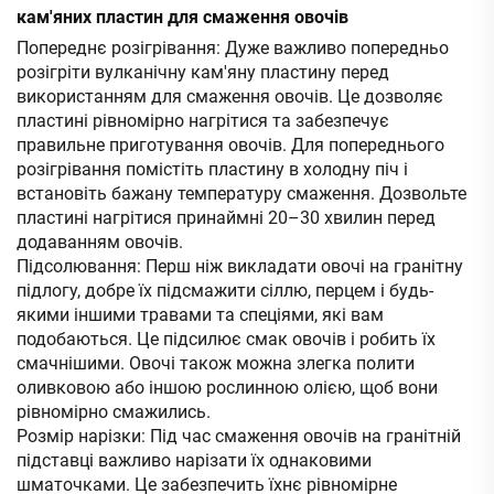
кам'яних пластин для смаження овочів
Попереднє розігрівання: Дуже важливо попередньо
розігріти вулканічну кам'яну пластину перед
використанням для смаження овочів. Це дозволяє
пластині рівномірно нагрітися та забезпечує
правильне приготування овочів. Для попереднього
розігрівання помістіть пластину в холодну піч і
встановіть бажану температуру смаження. Дозвольте
пластині нагрітися принаймні 20–30 хвилин перед
додаванням овочів.
Підсолювання: Перш ніж викладати овочі на гранітну
підлогу, добре їх підсмажити сіллю, перцем і будь-
якими іншими травами та спеціями, які вам
подобаються. Це підсилює смак овочів і робить їх
смачнішими. Овочі також можна злегка полити
оливковою або іншою рослинною олією, щоб вони
рівномірно смажились.
Розмір нарізки: Під час смаження овочів на гранітній
підставці важливо нарізати їх однаковими
шматочками. Це забезпечить їхнє рівномірне