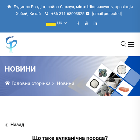
Будинок Рондінг, район Сіньхуа, місто Шіцзячжуань, провінція
Хебей, Китай
+86-311-68003825
[email protected]
UK
НОВИНИ
Головна сторінка
>
Новини
Назад
Що таке вулканічна порода?