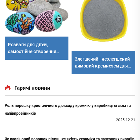
Розваги для дітей,
самостійне створення
природничого мистецтва,
Злегшений і незлегшений
фарбування кам'яних
димовий кремнезем для
шматків
цементу
Гарячі новини
Роль порошку кристалічного діоксиду кремнію у виробництві скла та
напівпровідників
2025-12-21
Як каоліновий порошок підвищує якість кераміки та паперових виробів