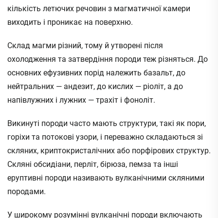
кількість летючих речовин з магматичної камери
виходить і проникає на поверхню.
Склад магми різний, тому й утворені після
охолодження та затвердіння породи теж різняться. До
основних ефузивних порід належить базальт, до
нейтральних — андезит, до кислих — ріоліт, а до
напівлужних і лужних — трахіт і фоноліт.
Викинуті породи часто мають структури, такі як пори,
горіхи та потокові узори, і переважно складаються зі
скляних, криптокристалічних або порфірових структур.
Скляні обсидіани, перліт, бірюза, пемза та інші
еруптивні породи називають вулканічними скляними
породами.
У широкому розумінні вулканічні породи включають