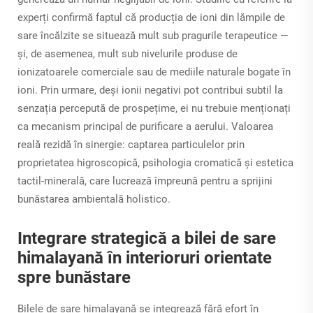
experți confirmă faptul că producția de ioni din lămpile de
sare încălzite se situează mult sub pragurile terapeutice —
și, de asemenea, mult sub nivelurile produse de
ionizatoarele comerciale sau de mediile naturale bogate în
ioni. Prin urmare, deși ionii negativi pot contribui subtil la
senzația percepută de prospețime, ei nu trebuie menționați
ca mecanism principal de purificare a aerului. Valoarea
reală rezidă în sinergie: captarea particulelor prin
proprietatea higroscopică, psihologia cromatică și estetica
tactil-minerală, care lucrează împreună pentru a sprijini
bunăstarea ambientală holistico.
Integrare strategică a bilei de sare
himalayană în interioruri orientate
spre bunăstare
Bilele de sare himalayană se integrează fără efort în