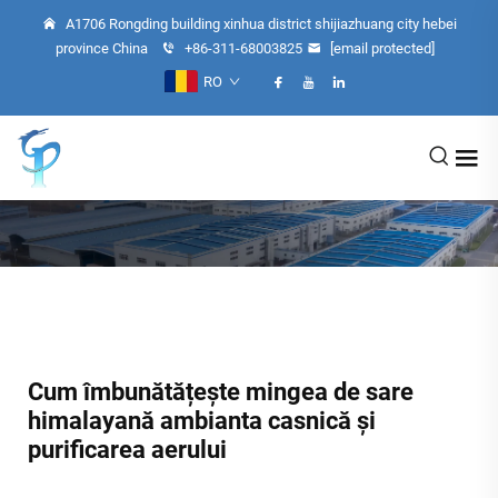
A1706 Rongding building xinhua district shijiazhuang city hebei
province China
+86-311-68003825
[email protected]
RO
Cum îmbunătățește mingea de sare
himalayană ambianta casnică și
purificarea aerului