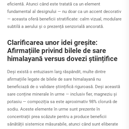
eficientă. Atunci când este tratată ca un element
fundamental al designului — nu doar ca un accent decorativ
— aceasta oferă beneficii stratificate: calm vizual, modulare
subtilă a aerului și o prezență senzorială ancorată.
Clarificarea unor idei greșite:
Afirmațiile privind bilele de sare
himalayană versus dovezi științifice
Deși există o entuziasm larg răspândit, multe dintre
afirmațiile legate de bilele de sare himalayană nu
beneficiază de o validare științifică riguroasă. Deși această
sare conține minerale în urme — inclusiv fier, magneziu și
potasiu — compoziția sa este aproximativ 98% clorură de
sodiu. Aceste elemente în urme sunt prezente în
concentrații prea scăzute pentru a produce beneficii
sănătății sistemice măsurabile, atunci când sunt eliberate