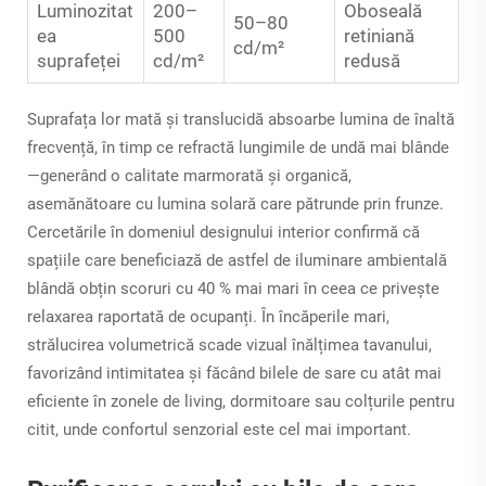
Luminozitat
200–
Oboseală
50–80
ea
500
retiniană
cd/m²
suprafeței
cd/m²
redusă
Suprafața lor mată și translucidă absoarbe lumina de înaltă
frecvență, în timp ce refractă lungimile de undă mai blânde
—generând o calitate marmorată și organică,
asemănătoare cu lumina solară care pătrunde prin frunze.
Cercetările în domeniul designului interior confirmă că
spațiile care beneficiază de astfel de iluminare ambientală
blândă obțin scoruri cu 40 % mai mari în ceea ce privește
relaxarea raportată de ocupanți. În încăperile mari,
strălucirea volumetrică scade vizual înălțimea tavanului,
favorizând intimitatea și făcând bilele de sare cu atât mai
eficiente în zonele de living, dormitoare sau colțurile pentru
citit, unde confortul senzorial este cel mai important.