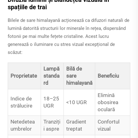
spațiile de trai
Bilele de sare himalayană acționează ca difuzori naturali de
lumină datorită structurii lor minerale în rețea, dispersând
fotonii pe mai multe fețete cristaline. Acest lucru
generează o iluminare cu stres vizual excepțional de
scăzut:
Lampă
Bilă de
Proprietate
standa
sare
Beneficiu
rd
himalayană
Elimină
Indice de
18–25
<10 UGR
obosirea
strălucire
UGR
oculară
Netedetea
Tranziți
Gradient
Confortul
umbrelor
i aspre
treptat
vizual