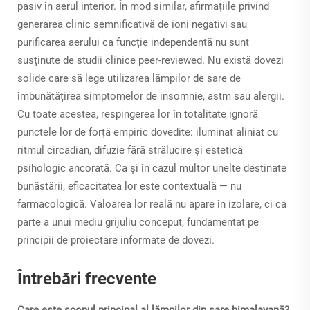
pasiv în aerul interior. În mod similar, afirmațiile privind
generarea clinic semnificativă de ioni negativi sau
purificarea aerului ca funcție independentă nu sunt
susținute de studii clinice peer-reviewed. Nu există dovezi
solide care să lege utilizarea lămpilor de sare de
îmbunătățirea simptomelor de insomnie, astm sau alergii.
Cu toate acestea, respingerea lor în totalitate ignoră
punctele lor de forță empiric dovedite: iluminat aliniat cu
ritmul circadian, difuzie fără strălucire și estetică
psihologic ancorată. Ca și în cazul multor unelte destinate
bunăstării, eficacitatea lor este contextuală — nu
farmacologică. Valoarea lor reală nu apare în izolare, ci ca
parte a unui mediu grijuliu conceput, fundamentat pe
principii de proiectare informate de dovezi.
Întrebări frecvente
Care este scopul principal al lămpilor din sare himalayană?