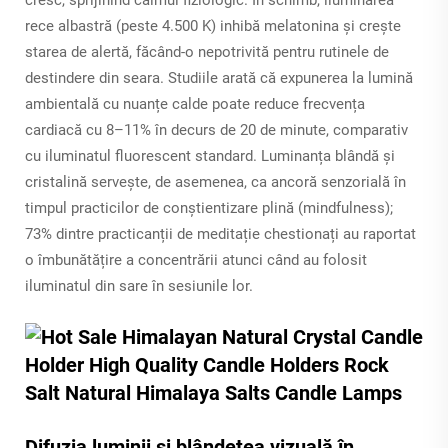
rece albastră (peste 4.500 K) inhibă melatonina și crește
starea de alertă, făcând-o nepotrivită pentru rutinele de
destindere din seara. Studiile arată că expunerea la lumină
ambientală cu nuanțe calde poate reduce frecvența
cardiacă cu 8–11% în decurs de 20 de minute, comparativ
cu iluminatul fluorescent standard. Luminanța blândă și
cristalină servește, de asemenea, ca ancoră senzorială în
timpul practicilor de conștientizare plină (mindfulness);
73% dintre practicanții de meditație chestionați au raportat
o îmbunătățire a concentrării atunci când au folosit
iluminatul din sare în sesiunile lor.
Difuzia luminii și blândețea vizuală în