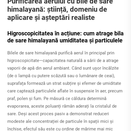
Purificarea aerului cu bile de sare
himalayană: știință, domeniu de
aplicare și așteptări realiste
Higroscopicitatea în acțiune: cum atrage bila
de sare himalayană umiditatea și particulele
Bilele de sare himalayană purifică aerul în principal prin
higroscopicitate—capacitatea naturală a sârii de a atrage
vaporii de apă din aerul ambiant. Când sunt ușor încălzite
(de o lampă cu putere scăzută sau o lumânare de ceai),
suprafața formează un strat subțire și efemer de umiditate
care captează particulele aflate în suspensie în aer, precum
praf, polen și fum. Pe măsură ce căldura determină
evaporarea, aceste poluanți rămân aderați la cristalul de
sare. Deși acest proces pasiv a demonstrat reduceri
modeste ale concentrației de particule în spații mici și
închise, efectul său este cu ordine de mărime mai mic