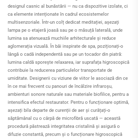
designul casnic al bunăstării — nu ca dispozitive izolate, ci
ca elemente intenționate în cadrul ecosistemelor
multisenzoriale. Într-un colț dedicat meditației, așezați
lampa pe o etajeră joasă sau pe o măsuță laterală, unde
lumina sa atenuează muchiile arhitecturale și reduce
aglomerația vizuală. În băi inspirate de spa, poziționați-o
lângă o cadă independentă sau pe un tocador din piatră:
lumina caldă sporește relaxarea, iar suprafața higroscopică
contribuie la reducerea particulelor transportate de
umiditate. Designerii cu viziune de viitor le asociază din ce
în ce mai frecvent cu panouri de încălzire infraroșu,
ambienturi sonore naturale sau materiale biofilice, pentru a
intensifica efectul restaurator. Pentru o funcționare optimă,
așezați bila departe de curenții de aer și curățați-o
săptămânal cu o cârpă de microfibră uscată — această
procedură păstrează integritatea cristalină și asigură o
difuzie constantă, precum și o funcționare higroscopică