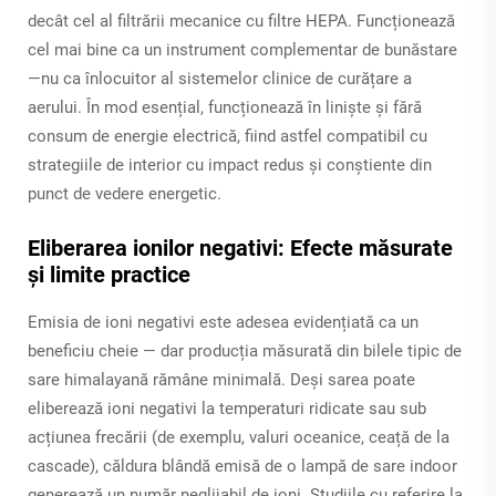
decât cel al filtrării mecanice cu filtre HEPA. Funcționează
cel mai bine ca un instrument complementar de bunăstare
—nu ca înlocuitor al sistemelor clinice de curățare a
aerului. În mod esențial, funcționează în liniște și fără
consum de energie electrică, fiind astfel compatibil cu
strategiile de interior cu impact redus și conștiente din
punct de vedere energetic.
Eliberarea ionilor negativi: Efecte măsurate
și limite practice
Emisia de ioni negativi este adesea evidențiată ca un
beneficiu cheie — dar producția măsurată din bilele tipic de
sare himalayană rămâne minimală. Deși sarea
poate
eliberează ioni negativi la temperaturi ridicate sau sub
acțiunea frecării (de exemplu, valuri oceanice, ceață de la
cascade), căldura blândă emisă de o lampă de sare indoor
generează un număr neglijabil de ioni. Studiile cu referire la