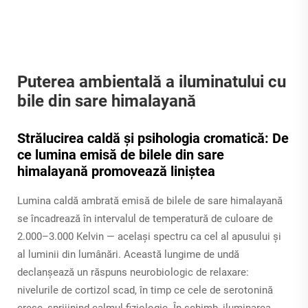
Puterea ambientală a iluminatului cu
bile din sare himalayană
Strălucirea caldă și psihologia cromatică: De
ce lumina emisă de bilele din sare
himalayană promovează liniștea
Lumina caldă ambrată emisă de bilele de sare himalayană
se încadrează în intervalul de temperatură de culoare de
2.000–3.000 Kelvin — același spectru ca cel al apusului și
al luminii din lumânări. Această lungime de undă
declanșează un răspuns neurobiologic de relaxare:
nivelurile de cortizol scad, în timp ce cele de serotonină
cresc, sprijinind calmul fiziologic. În schimb, iluminarea