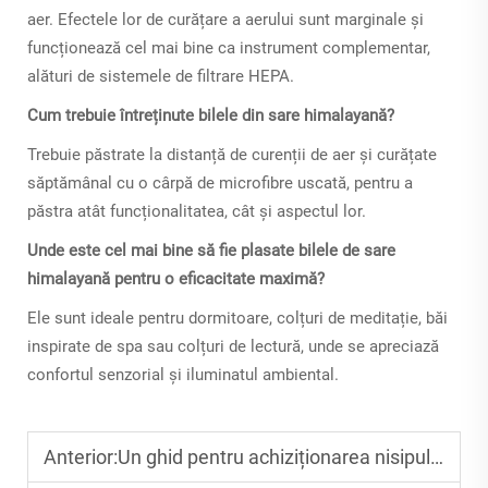
aer. Efectele lor de curățare a aerului sunt marginale și
funcționează cel mai bine ca instrument complementar,
alături de sistemele de filtrare HEPA.
Cum trebuie întreținute bilele din sare himalayană?
Trebuie păstrate la distanță de curenții de aer și curățate
săptămânal cu o cârpă de microfibre uscată, pentru a
păstra atât funcționalitatea, cât și aspectul lor.
Unde este cel mai bine să fie plasate bilele de sare
himalayană pentru o eficacitate maximă?
Ele sunt ideale pentru dormitoare, colțuri de meditație, băi
inspirate de spa sau colțuri de lectură, unde se apreciază
confortul senzorial și iluminatul ambiental.
Anterior:
Un ghid pentru achiziționarea nisipului de cuarț care îndeplinește cerințele industriale și decorative