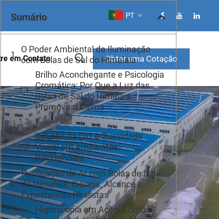
Sumário
PT
O Poder Ambiental da Iluminação
Obter uma Cotação
tre em Contato
com Bolas de Sal do Himalaia
Brilho Aconchegante e Psicologia
Cromática: Por Que a Luz das
Bolas de Sal do Himalaia
Promove a Calma
Difusão da Luz e Suavidade
Visual em Ambientes
Residenciais
Purificação do Ar com Bolas de Sal
do Himalaia: Ciência, Alcance e
Expectativas Realistas
Higroscopia em Ação: Como a