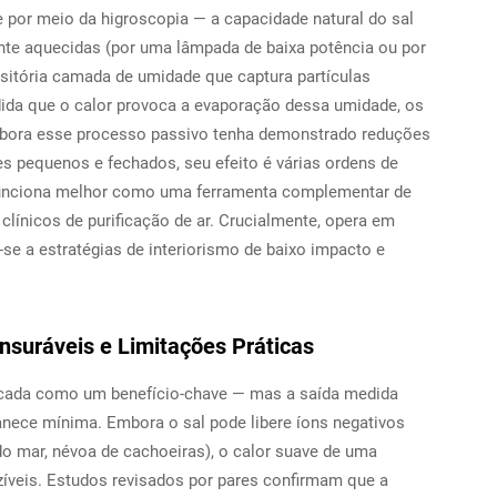
e por meio da higroscopia — a capacidade natural do sal
ente aquecidas (por uma lâmpada de baixa potência ou por
ansitória camada de umidade que captura partículas
ida que o calor provoca a evaporação dessa umidade, os
mbora esse processo passivo tenha demonstrado reduções
 pequenos e fechados, seu efeito é várias ordens de
e funciona melhor como uma ferramenta complementar de
línicos de purificação de ar. Crucialmente, opera em
-se a estratégias de interiorismo de baixo impacto e
nsuráveis e Limitações Práticas
acada como um benefício-chave — mas a saída medida
manece mínima. Embora o sal
pode
libere íons negativos
do mar, névoa de cachoeiras), o calor suave de uma
zíveis. Estudos revisados por pares confirmam que a