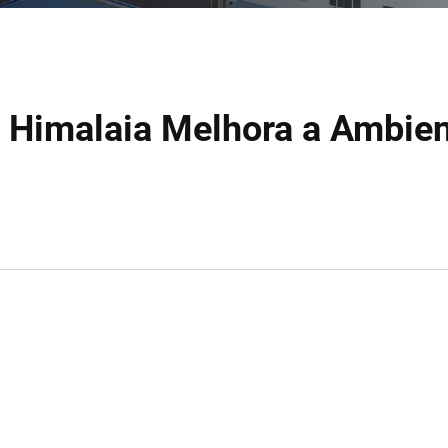
o Himalaia Melhora a Ambie