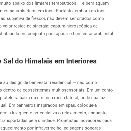
 muito abaixo dos limiares terapêuticos — e bem aquém
tes naturais ricos em íons. Portanto, embora os íons
ção subjetiva de frescor, não devem ser citados como
 valor reside na sinergia: captura higroscópica de
eral atuando em conjunto para apoiar o bem-estar ambiental
e Sal do Himalaia em Interiores
te ao design de bem-estar residencial — não como
s dentro de ecossistemas multissensoriais. Em um canto
rateleira baixa ou em uma mesa lateral, onde sua luz
isual. Em banheiros inspirados em spas, coloque-a
ra: a luz quente potencializa o relaxamento, enquanto
s transportadas pela umidade. Projetistas inovadores cada
 aquecimento por infravermelho, paisagens sonoras