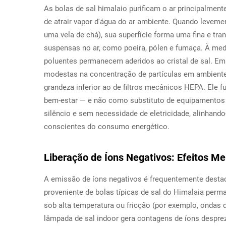
As bolas de sal himalaio purificam o ar principalment
de atrair vapor d'água do ar ambiente. Quando levem
uma vela de chá), sua superfície forma uma fina e tr
suspensas no ar, como poeira, pólen e fumaça. À med
poluentes permanecem aderidos ao cristal de sal. E
modestas na concentração de partículas em ambientes
grandeza inferior ao de filtros mecânicos HEPA. El
bem-estar — e não como substituto de equipamentos c
silêncio e sem necessidade de eletricidade, alinhando
conscientes do consumo energético.
Liberação de Íons Negativos: Efeitos Me
A emissão de íons negativos é frequentemente dest
proveniente de bolas típicas de sal do Himalaia per
sob alta temperatura ou fricção (por exemplo, ondas 
lâmpada de sal indoor gera contagens de íons despre