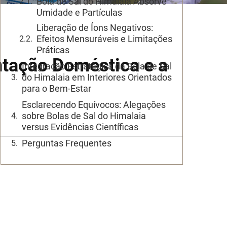
Bola de Sal do Himalaia Absorve
Umidade e Partículas
Liberação de Íons Negativos:
Efeitos Mensuráveis e Limitações
Práticas
ntação Doméstica e a
Integração Estratégica da Bola de Sal
do Himalaia em Interiores Orientados
para o Bem-Estar
Esclarecendo Equívocos: Alegações
sobre Bolas de Sal do Himalaia
versus Evidências Científicas
Perguntas Frequentes